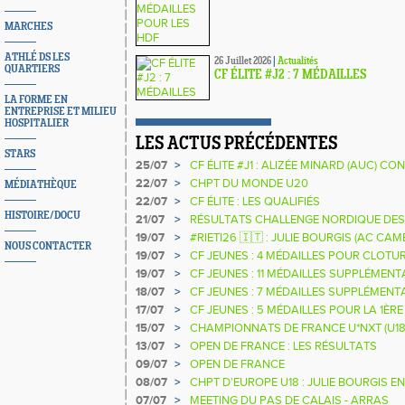
MARCHES
ATHLÉ DS LES
26 Juillet 2026
|
Actualités
QUARTIERS
CF ÉLITE #J2 : 7 MÉDAILLES
LA FORME EN
ENTREPRISE ET MILIEU
HOSPITALIER
LES ACTUS PRÉCÉDENTES
STARS
25/07
>
CF ÉLITE #J1 : ALIZÉE MINARD (AUC) 
NATIONALE
22/07
>
CHPT DU MONDE U20
MÉDIATHÈQUE
22/07
>
CF ÉLITE : LES QUALIFIÉS
HISTOIRE/DOCU
21/07
>
RÉSULTATS CHALLENGE NORDIQUE DES
2025 2026
19/07
>
#RIETI26 🇮🇹 : JULIE BOURGIS (AC C
NOUS CONTACTER
D'EUROPE U18 DE LA PERCHE
19/07
>
CF JEUNES : 4 MÉDAILLES POUR CLOTUR
19/07
>
CF JEUNES : 11 MÉDAILLES SUPPLÉMENT
18/07
>
CF JEUNES : 7 MÉDAILLES SUPPLÉMENT
17/07
>
CF JEUNES : 5 MÉDAILLES POUR LA 1ÈR
15/07
>
CHAMPIONNATS DE FRANCE U*NXT (U18
13/07
>
OPEN DE FRANCE : LES RÉSULTATS
09/07
>
OPEN DE FRANCE
08/07
>
CHPT D'EUROPE U18 : JULIE BOURGIS EN
07/07
>
MEETING DU PAS DE CALAIS - ARRAS