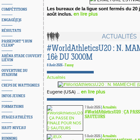
Les bureaux de la ligue sont fermés du 20 
COMPÉTITIONS
août inclus.
en lire plus
ENGAGÉ(E)S
RÉSULTATS
ACTUALITÉS
PASSEPORT "I RUN
CLEAN"
#WorldAthleticsU20 : N. M
16è DU 3000M
ARÉNA STADE COUVERT
LIÉVIN
8 Août 2026 -
Fanny
OUVERTURE DU
STADIUM
Actualités
CREPS DE WATTIGNIES
en lire plus
Eugene (USA) ...
INFOS JEUNES
FORMATIONS
7 Août 2026
|
Actualités
#WorldAthleticsU20 : ÇA PAS
SAUTEURS
STAGES ATHLÈTES
HAUT-NIVEAU
5 Août 2026
|
Actualités
RUNNING