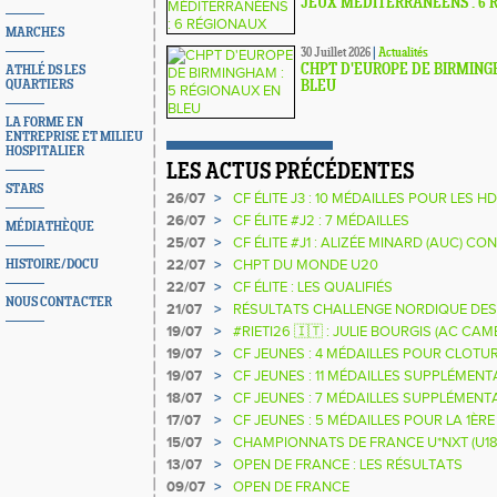
JEUX MÉDITERRANÉENS : 6 
MARCHES
30 Juillet 2026
|
Actualités
CHPT D'EUROPE DE BIRMING
ATHLÉ DS LES
QUARTIERS
BLEU
LA FORME EN
ENTREPRISE ET MILIEU
HOSPITALIER
LES ACTUS PRÉCÉDENTES
STARS
26/07
>
CF ÉLITE J3 : 10 MÉDAILLES POUR LES H
26/07
>
CF ÉLITE #J2 : 7 MÉDAILLES
MÉDIATHÈQUE
25/07
>
CF ÉLITE #J1 : ALIZÉE MINARD (AUC) 
NATIONALE
22/07
>
CHPT DU MONDE U20
HISTOIRE/DOCU
22/07
>
CF ÉLITE : LES QUALIFIÉS
NOUS CONTACTER
21/07
>
RÉSULTATS CHALLENGE NORDIQUE DES
2025 2026
19/07
>
#RIETI26 🇮🇹 : JULIE BOURGIS (AC C
D'EUROPE U18 DE LA PERCHE
19/07
>
CF JEUNES : 4 MÉDAILLES POUR CLOTUR
19/07
>
CF JEUNES : 11 MÉDAILLES SUPPLÉMENT
18/07
>
CF JEUNES : 7 MÉDAILLES SUPPLÉMENT
17/07
>
CF JEUNES : 5 MÉDAILLES POUR LA 1ÈR
15/07
>
CHAMPIONNATS DE FRANCE U*NXT (U18
13/07
>
OPEN DE FRANCE : LES RÉSULTATS
09/07
>
OPEN DE FRANCE