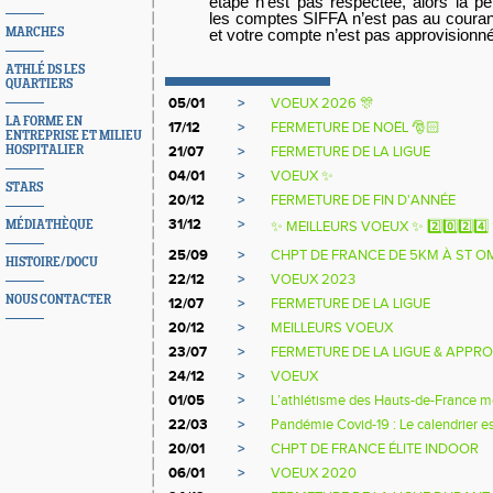
étape n’est pas respectée, alors la p
les comptes SIFFA n’est pas au courant
MARCHES
et votre compte n’est pas approvisionn
ATHLÉ DS LES
QUARTIERS
05/01
>
VOEUX 2026 🎊
LA FORME EN
17/12
>
FERMETURE DE NOËL 🎅🏻
ENTREPRISE ET MILIEU
HOSPITALIER
21/07
>
FERMETURE DE LA LIGUE
04/01
>
VOEUX ✨
STARS
20/12
>
FERMETURE DE FIN D'ANNÉE
31/12
>
MÉDIATHÈQUE
✨ MEILLEURS VOEUX ✨ 2️⃣0️⃣2️⃣4️⃣
25/09
>
CHPT DE FRANCE DE 5KM À ST O
HISTOIRE/DOCU
22/12
>
VOEUX 2023
NOUS CONTACTER
12/07
>
FERMETURE DE LA LIGUE
20/12
>
MEILLEURS VOEUX
23/07
>
FERMETURE DE LA LIGUE & APPR
24/12
>
VOEUX
01/05
>
L’athlétisme des Hauts-de-France mob
22/03
>
Pandémie Covid-19 : Le calendrier es
20/01
>
CHPT DE FRANCE ÉLITE INDOOR
06/01
>
VOEUX 2020