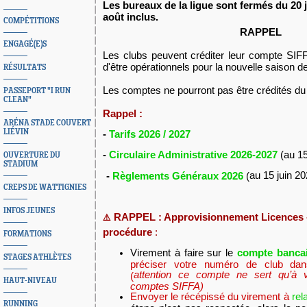
Les bureaux de la ligue sont fermés du 20 
août inclus.
COMPÉTITIONS
RAPPEL
ENGAGÉ(E)S
Les clubs peuvent créditer leur compte SI
d'être opérationnels pour la nouvelle
saison d
RÉSULTATS
Les comptes ne pourront pas être crédités du 2
PASSEPORT "I RUN
CLEAN"
Rappel :
ARÉNA STADE COUVERT
LIÉVIN
-
Tarifs 2026 / 2027
-
Circulaire Administrative 2026-2027
(au 15
OUVERTURE DU
STADIUM
au 15 juin 20
-
Règlements Généraux 2026
(
CREPS DE WATTIGNIES
INFOS JEUNES
RAPPEL : Approvisionnement Licences 
⚠️
procédure
:
FORMATIONS
Virement à faire sur le
compte bancai
STAGES ATHLÈTES
préciser votre numéro de club dan
attention ce compte ne sert qu’à v
(
HAUT-NIVEAU
comptes SIFFA)
Envoyer le récépissé du virement à
rel
RUNNING