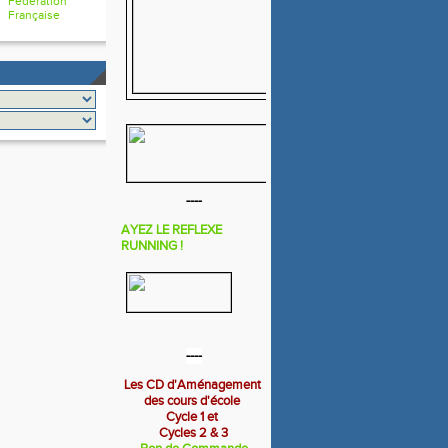
Fédération
Française
----
AYEZ LE REFLEXE
RUNNING !
----
Les CD d'Aménagement
des cours d'école
Cycle 1 et
Cycles 2 & 3