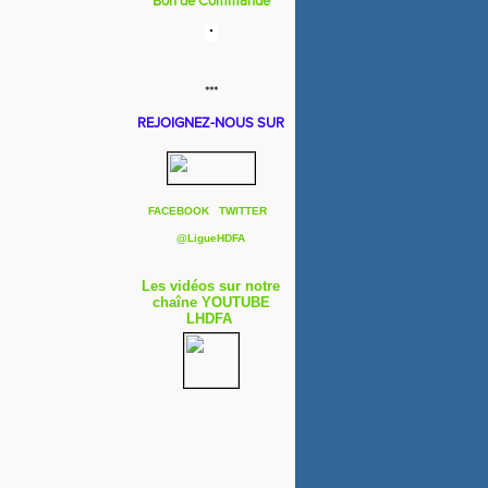
Bon de Commande
***
REJOIGNEZ-NOUS SUR
FACEBOOK
TWITTER
@
LigueHDFA
Les vidéos sur notre
chaîne YOUTUBE
LHDFA