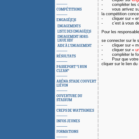
-
compléter les 
-
vous arrivez s
COMPÉTITIONS
la compétition conc
-
cliquer sur « e
ENGAGÉ(E)S
-
c’est à vous de
ENGAGEMENTS
Pour les responsabl
LISTE DES ENGAGÉ(E)S
ENGAGEMENT HORS-
se connecter sur le 
LIGUE HDF
-
cliquer sur « 
AIDE À L'ENGAGEMENT
-
cliquer sur «
un
-
compléter le fo
RÉSULTATS
-
Pour que votre
cliquer sur le lien 
PASSEPORT "I RUN
CLEAN"
ARÉNA STADE COUVERT
LIÉVIN
OUVERTURE DU
STADIUM
CREPS DE WATTIGNIES
INFOS JEUNES
FORMATIONS