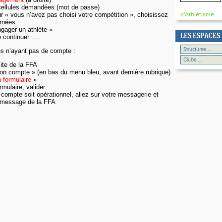
cellules demandées (mot de passe)
ur « vous n’avez pas choisi votre compétition », choisissez
d'Athlétisme.
ernées
ngager un athlète »
LES ESPACES
 continuer ....
es n’ayant pas de compte :
site de la FFA
mon compte » (en bas du menu bleu, avant dernière rubrique)
 formulaire
»
rmulaire, valider.
 compte soit opérationnel, allez
sur votre messagerie et
du message de la FFA