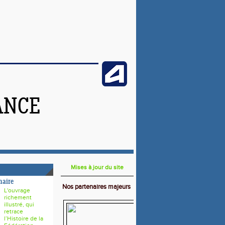
ANCE
Mises à jour du site
naire
Nos partenaires majeurs
L'ouvrage
richement
illustré, qui
retrace
l’Histoire de la