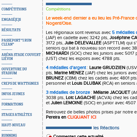
Compétitions
COMPÉTITIONS
Le week-end dernier a eu lieu les Pré-France
ENGAGÉ(E)S
Nogent/Oise.
RÉSULTATS
Les régionaux sont revenus avec
5 médailles 
(JAF) en cadette avec 3242 pts,
Joséphine CA
PASSEPORT "I RUN
3172 pts,
Julie DELEVALLEE
(ASPTTLM) qui s'
CLEAN"
seniors qui bat à nouveau son record avec 3
MICHIARDI
(SOC) chez les juniors avec 5017 p
ARÉNA STADE COUVERT
(UST) chez les espoirs avec 4788 pts.
LIÉVIN
4 médailles d'argent
:
Laurie GRUDZIEN
(USVA
OUVERTURE DU
pts,
Marine MENEZ
(JAF) chez les juniors avec
STADIUM
BRUNEZ
(CBM) chez les cadets avec 4801 pts
personnel et
Louis DLUBAK
(RCA) en seniors 
CREPS DE WATTIGNIES
3 médailles de bronze
:
Mélanie JACQUET
(AC
INFOS JEUNES
3038 pts,
Loïc LAGACHE
(ACVA) chez les cad
et
Julien LEMOINE
(SOC) en junior avec 4507 
FORMATIONS
Retrouvez de belles photos prises par notre e
STAGES ATHLÈTES
Pereira en
CLIQUANT ICI
HAUT-NIVEAU
les Réactions
RUNNING
Commentez cette actualité