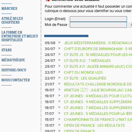
Pour commenter une actualité il faut posséder un compt
MARCHES
rubrique ci-dessous pour vous identifier ou vous crée
Login (Email)
:
ATHLÉ DS LES
QUARTIERS
Mot de Passe
:
LA FORME EN
ENTREPRISE ET MILIEU
HOSPITALIER
>
05/08
JEUX MÉDITERRANÉENS : 6 RÉGIONAU
>
30/07
CHPT D'EUROPE DE BIRMINGHAM : 5 R
STARS
>
26/07
CF ÉLITE J3 : 10 MÉDAILLES POUR LES 
>
MÉDIATHÈQUE
26/07
CF ÉLITE #J2 : 7 MÉDAILLES
>
25/07
CF ÉLITE #J1 : ALIZÉE MINARD (AUC)
HISTOIRE/DOCU
NATIONALE
>
22/07
CHPT DU MONDE U20
>
22/07
CF ÉLITE : LES QUALIFIÉS
NOUS CONTACTER
>
21/07
RÉSULTATS CHALLENGE NORDIQUE DE
2025 2026
>
19/07
#RIETI26 🇮🇹 : JULIE BOURGIS (AC 
D'EUROPE U18 DE LA PERCHE
>
19/07
CF JEUNES : 4 MÉDAILLES POUR CLOTU
>
19/07
CF JEUNES : 11 MÉDAILLES SUPPLÉMEN
>
18/07
CF JEUNES : 7 MÉDAILLES SUPPLÉMEN
>
17/07
CF JEUNES : 5 MÉDAILLES POUR LA 1È
>
15/07
CHAMPIONNATS DE FRANCE U*NXT (U1
>
13/07
OPEN DE FRANCE : LES RÉSULTATS
>
09/07
OPEN DE FRANCE