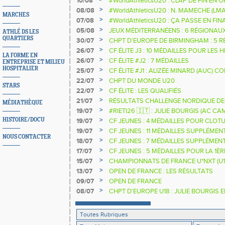
10/08
#WorldAthleticsU20 : CLAP DE FIN EN
>
08/08
#WorldAthleticsU20 : N. MAMECHE (LM
MARCHES
>
07/08
#WorldAthleticsU20 : ÇA PASSE EN FI
SAUTEURS
>
05/08
JEUX MÉDITERRANÉENS : 6 RÉGIONAU
ATHLÉ DS LES
QUARTIERS
>
30/07
CHPT D'EUROPE DE BIRMINGHAM : 5 R
>
26/07
CF ÉLITE J3 : 10 MÉDAILLES POUR LES 
LA FORME EN
>
26/07
CF ÉLITE #J2 : 7 MÉDAILLES
ENTREPRISE ET MILIEU
HOSPITALIER
>
25/07
CF ÉLITE #J1 : ALIZÉE MINARD (AUC)
NATIONALE
>
22/07
CHPT DU MONDE U20
STARS
>
22/07
CF ÉLITE : LES QUALIFIÉS
>
21/07
RÉSULTATS CHALLENGE NORDIQUE DE
MÉDIATHÈQUE
2025 2026
>
19/07
#RIETI26 🇮🇹 : JULIE BOURGIS (AC 
D'EUROPE U18 DE LA PERCHE
>
HISTOIRE/DOCU
19/07
CF JEUNES : 4 MÉDAILLES POUR CLOTU
>
19/07
CF JEUNES : 11 MÉDAILLES SUPPLÉMEN
NOUS CONTACTER
>
18/07
CF JEUNES : 7 MÉDAILLES SUPPLÉMEN
>
17/07
CF JEUNES : 5 MÉDAILLES POUR LA 1È
>
15/07
CHAMPIONNATS DE FRANCE U*NXT (U1
>
13/07
OPEN DE FRANCE : LES RÉSULTATS
>
09/07
OPEN DE FRANCE
>
08/07
CHPT D'EUROPE U18 : JULIE BOURGIS 