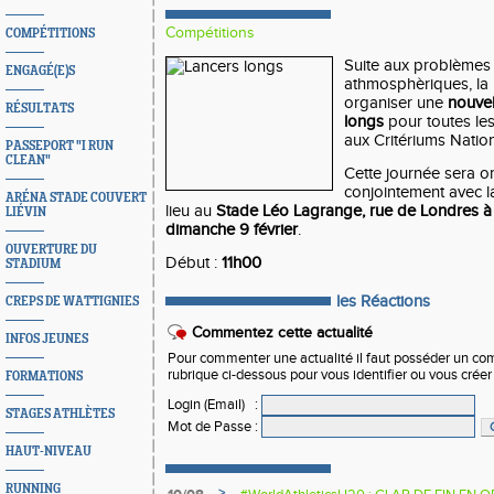
Compétitions
COMPÉTITIONS
Suite aux problèmes 
ENGAGÉ(E)S
athmosphèriques, la 
organiser une
nouvel
RÉSULTATS
longs
pour toutes les
aux Critériums Natio
PASSEPORT "I RUN
CLEAN"
Cette journée sera 
conjointement avec l
ARÉNA STADE COUVERT
lieu au
Stade Léo Lagrange, rue de Londres à Li
LIÉVIN
dimanche 9 février
.
OUVERTURE DU
Début :
11h00
STADIUM
les Réactions
CREPS DE WATTIGNIES
Commentez cette actualité
INFOS JEUNES
Pour commenter une actualité il faut posséder un compt
rubrique ci-dessous pour vous identifier ou vous crée
FORMATIONS
Login (Email)
:
STAGES ATHLÈTES
Mot de Passe
:
HAUT-NIVEAU
RUNNING
>