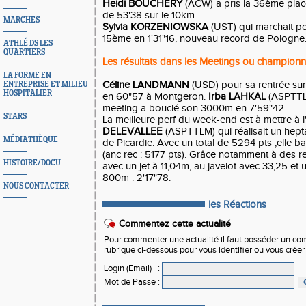
Heidi BOUCHERY
(ACW) a pris la 36ème plac
de 53'38 sur le 10km.
MARCHES
Sylvia KORZENIOWSKA
(UST) qui marchait po
15ème en 1'31"16, nouveau record de Pologne
ATHLÉ DS LES
QUARTIERS
Les résultats dans les Meetings ou championn
LA FORME EN
Céline LANDMANN
(USD) pour sa rentrée sur
ENTREPRISE ET MILIEU
HOSPITALIER
en 60"57 à Montgeron.
Irba LAHKAL
(ASPTTL
meeting a bouclé son 3000m en 7'59"42.
STARS
La meilleure perf du week-end est à mettre à l
DELEVALLEE
(ASPTTLM) qui réalisait un hept
MÉDIATHÈQUE
de Picardie. Avec un total de 5294 pts ,elle b
(anc rec : 5177 pts). Grâce notamment à des r
HISTOIRE/DOCU
avec un jet à 11,04m, au javelot avec 33,25 e
800m : 2'17"78.
NOUS CONTACTER
les Réactions
Commentez cette actualité
Pour commenter une actualité il faut posséder un compt
rubrique ci-dessous pour vous identifier ou vous crée
Login (Email)
:
Mot de Passe
: