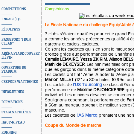
Compétitions
COMPÉTITIONS
ENGAGÉ(E)S
La Finale Nationale du challenge Equip'Athlé 
RÉSULTATS
3 clubs s'étaient qualifiés pour cette grand Fi
a comme les années précédentes qualifié 4 équ
PASSEPORT "I RUN
CLEAN"
garçons et cadets, cadettes.
Ce sont les cadettes qui s'en sont le mieux so
ARÉNA STADE COUVERT
bronze grâce aux performances de Charlène 
LIÉVIN
Camille LEMAIRE,
Yezza ZKIRIM,
Allison BELS
Mathilde DEKEYSER
. Les minimes filles ont p
OUVERTURE DU
que les garçons dans la même catégorie obte
STADIUM
Les cadets ont fini 17ème. A noter la 2ème pla
Marion MILLET
(12" au 80m haies, 10,99m au tr
CREPS DE WATTIGNIES
Les cadets de
l'US Tourcoing
se classait 9èm
performance de
Maxime DEJONCKERRE
qui 
INFOS JEUNES
individuel. Les minimes devaient se contenter
Soulignons cependant la perforamnce de
Far
FORMATIONS
à 56m au marteau obtenait le meilleur score (
masculine.
STAGES ATHLÈTES
Les cadettes de
l'AS Marcq
prenaient une hon
HAUT-NIVEAU
Coupe du Monde de marche
RUNNING