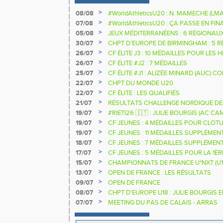
>
08/08
#WorldAthleticsU20 : N. MAMECHE (LM
>
07/08
#WorldAthleticsU20 : ÇA PASSE EN FI
SAUTEURS
>
05/08
JEUX MÉDITERRANÉENS : 6 RÉGIONAU
>
30/07
CHPT D'EUROPE DE BIRMINGHAM : 5 R
>
26/07
CF ÉLITE J3 : 10 MÉDAILLES POUR LES 
>
26/07
CF ÉLITE #J2 : 7 MÉDAILLES
>
25/07
CF ÉLITE #J1 : ALIZÉE MINARD (AUC)
NATIONALE
>
22/07
CHPT DU MONDE U20
>
22/07
CF ÉLITE : LES QUALIFIÉS
>
21/07
RÉSULTATS CHALLENGE NORDIQUE DE
2025 2026
>
19/07
#RIETI26 🇮🇹 : JULIE BOURGIS (AC 
D'EUROPE U18 DE LA PERCHE
>
19/07
CF JEUNES : 4 MÉDAILLES POUR CLOTU
>
19/07
CF JEUNES : 11 MÉDAILLES SUPPLÉMEN
>
18/07
CF JEUNES : 7 MÉDAILLES SUPPLÉMEN
>
17/07
CF JEUNES : 5 MÉDAILLES POUR LA 1È
>
15/07
CHAMPIONNATS DE FRANCE U*NXT (U1
>
13/07
OPEN DE FRANCE : LES RÉSULTATS
>
09/07
OPEN DE FRANCE
>
08/07
CHPT D'EUROPE U18 : JULIE BOURGIS 
>
07/07
MEETING DU PAS DE CALAIS - ARRAS