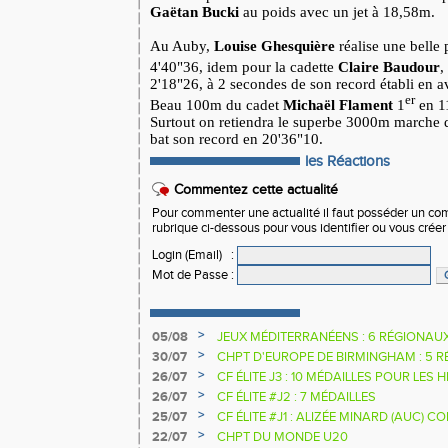
Gaëtan Bucki
au poids avec un jet à 18,58m.
Au Auby,
Louise Ghesquière
réalise une belle 
4'40"36, idem pour la cadette
Claire Baudour
,
2'18"26, à 2 secondes de son record établi en av
er
Beau 100m du cadet
Michaël Flament
1
en 1
Surtout on retiendra le superbe 3000m marche
bat son record en 20'36"10.
les Réactions
Commentez cette actualité
Pour commenter une actualité il faut posséder un compt
rubrique ci-dessous pour vous identifier ou vous crée
Login (Email)
:
Mot de Passe
:
>
05/08
JEUX MÉDITERRANÉENS : 6 RÉGIONAU
>
30/07
CHPT D'EUROPE DE BIRMINGHAM : 5 R
>
26/07
CF ÉLITE J3 : 10 MÉDAILLES POUR LES 
>
26/07
CF ÉLITE #J2 : 7 MÉDAILLES
>
25/07
CF ÉLITE #J1 : ALIZÉE MINARD (AUC)
NATIONALE
>
22/07
CHPT DU MONDE U20