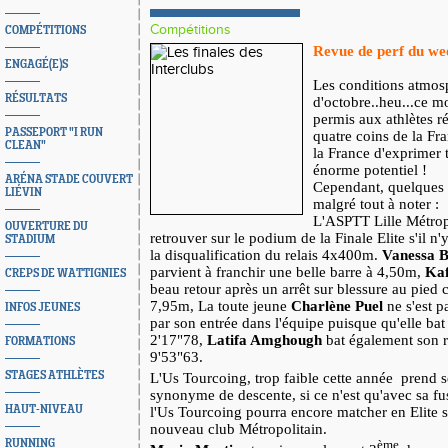
Compétitions
COMPÉTITIONS
Revue de perf du we
ENGAGÉ(E)S
Les conditions atmos
RÉSULTATS
d'octobre..heu...ce mo
permis aux athlètes r
PASSEPORT "I RUN
quatre coins de la Fr
CLEAN"
la France d'exprimer t
énorme potentiel !
ARÉNA STADE COUVERT
Cependant, quelques 
LIÉVIN
malgré tout à noter :
L'ASPTT Lille
Métro
OUVERTURE DU
retrouver sur le podium de la Finale Elite s'il n'y
STADIUM
la disqualification du relais 4x400m.
Vanessa B
parvient à franchir une belle barre à 4,50m,
Kaf
CREPS DE WATTIGNIES
beau retour après un arrêt sur blessure au pied 
7,95m, La toute jeune
Charlène Puel
ne s'est p
INFOS JEUNES
par son entrée dans l'équipe puisque qu'elle ba
2'17"78,
Latifa Amghough
bat également son 
FORMATIONS
9'53"63.
STAGES ATHLÈTES
L'Us Tourcoing, trop faible cette année
prend s
synonyme de descente, si ce n'est qu'avec sa fu
HAUT-NIVEAU
l'Us Tourcoing pourra encore matcher en Elite s
nouveau club
Métro
politain.
RUNNING
ème