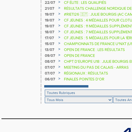
>
22/07
CF ÉLITE : LES QUALIFIÉS
>
21/07
RÉSULTATS CHALLENGE NORDIQUE DE
2025 2026
>
19/07
#RIETI26 🇮🇹 : JULIE BOURGIS (AC 
D'EUROPE U18 DE LA PERCHE
>
19/07
CF JEUNES : 4 MÉDAILLES POUR CLOTU
>
19/07
CF JEUNES : 11 MÉDAILLES SUPPLÉMEN
>
18/07
CF JEUNES : 7 MÉDAILLES SUPPLÉMEN
>
17/07
CF JEUNES : 5 MÉDAILLES POUR LA 1È
>
15/07
CHAMPIONNATS DE FRANCE U*NXT (U1
>
13/07
OPEN DE FRANCE : LES RÉSULTATS
>
09/07
OPEN DE FRANCE
>
08/07
CHPT D'EUROPE U18 : JULIE BOURGIS 
>
07/07
MEETING DU PAS DE CALAIS - ARRAS
>
07/07
RÉGIONAUX : RÉSULTATS
>
06/07
FINALES POINTES D'OR