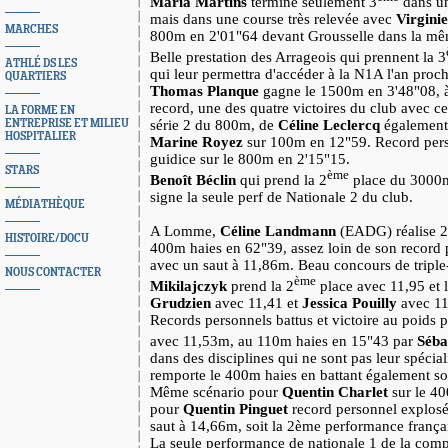
Maria Martins
termine seulement 3
dans un
mais dans une course très relevée avec
Virgini
MARCHES
800m en 2'01"64 devant Grousselle dans la m
Belle prestation des Arrageois qui prennent la 3
ATHLÉ DS LES
qui leur permettra d'accéder à la N1A l'an proch
QUARTIERS
Thomas
Planque
gagne le 1500m en 3'48"08, à
record, une des quatre victoires du club avec c
LA FORME EN
ENTREPRISE ET MILIEU
série 2 du 800m, de
Céline Leclercq
également 
HOSPITALIER
Marine Royez
sur 100m en 12"59. Record pers
guidice sur le 800m en 2'15"15.
STARS
ème
Benoît Béclin
qui prend la 2
place du 3000
signe la seule perf de Nationale 2 du club.
MÉDIATHÈQUE
A Lomme,
Céline Landmann
(EADG) réalise 2
HISTOIRE/DOCU
400m haies en 62"39, assez loin de son record p
avec un saut à 11,86m. Beau concours de tripl
NOUS CONTACTER
ème
Mikilajczyk
prend la 2
place avec 11,95 et 
Grudzien
avec 11,41 et
Jessica Pouilly
avec 11,
Records personnels battus et victoire au poids 
avec 11,53m, au 110m haies en 15"43 par
Séba
dans des disciplines qui ne sont pas leur spécial
remporte le 400m haies en battant également s
Même scénario pour
Quentin Charlet
sur le 40
pour
Quentin Pinguet
record personnel explosé 
saut à 14,66m, soit la 2ème performance françai
La seule performance de nationale 1 de la compé