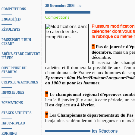
30 Novembre 2006 - flo
COMPÉTITIONS
Compétitions
ENGAGÉ(E)S
Plusieurs modificatio
RÉSULTATS
calendrier dont vous 
la rubrique du même 
PASSEPORT "I RUN
CLEAN"
*
Pas de journée d’ép
décembre,
mais un pen
ARÉNA STADE COUVERT
décembre.
LIÉVIN
Il servira de champ
cadettes et il donnera la possibilité aux
femme
OUVERTURE DU
STADIUM
championnats de France et aux hommes de se qu
Epreuves : 60m Haies/Hauteur/Longueur/Poid
CREPS DE WATTIGNIES
ou 1000 m pour les hommes.
INFOS JEUNES
*
Le
championnat régional d’épreuves comb
lieu le 6 janvier (il y aura, à cette période, un 
FORMATIONS
Il est déplacé
au 4 février.
STAGES ATHLÈTES
*
Les
Championnats départementaux du Pas 
benjamins se dérouleront à Isbergues en mars 
HAUT-NIVEAU
les Réactions
RUNNING