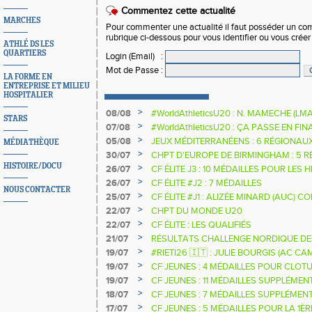
Commentez cette actualité
MARCHES
Pour commenter une actualité il faut posséder un compt
rubrique ci-dessous pour vous identifier ou vous crée
ATHLÉ DS LES
QUARTIERS
Login (Email)
:
Mot de Passe
:
LA FORME EN
ENTREPRISE ET MILIEU
HOSPITALIER
>
08/08
#WorldAthleticsU20 : N. MAMECHE (LM
STARS
>
07/08
#WorldAthleticsU20 : ÇA PASSE EN FI
SAUTEURS
>
05/08
JEUX MÉDITERRANÉENS : 6 RÉGIONAU
MÉDIATHÈQUE
>
30/07
CHPT D'EUROPE DE BIRMINGHAM : 5 R
HISTOIRE/DOCU
>
26/07
CF ÉLITE J3 : 10 MÉDAILLES POUR LES 
>
26/07
CF ÉLITE #J2 : 7 MÉDAILLES
NOUS CONTACTER
>
25/07
CF ÉLITE #J1 : ALIZÉE MINARD (AUC)
NATIONALE
>
22/07
CHPT DU MONDE U20
>
22/07
CF ÉLITE : LES QUALIFIÉS
>
21/07
RÉSULTATS CHALLENGE NORDIQUE DE
2025 2026
>
19/07
#RIETI26 🇮🇹 : JULIE BOURGIS (AC 
D'EUROPE U18 DE LA PERCHE
>
19/07
CF JEUNES : 4 MÉDAILLES POUR CLOTU
>
19/07
CF JEUNES : 11 MÉDAILLES SUPPLÉMEN
>
18/07
CF JEUNES : 7 MÉDAILLES SUPPLÉMEN
>
17/07
CF JEUNES : 5 MÉDAILLES POUR LA 1È