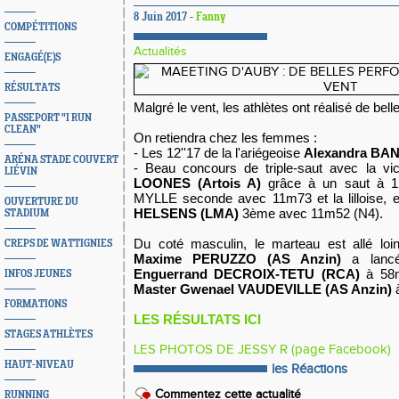
8 Juin 2017 -
Fanny
COMPÉTITIONS
Actualités
ENGAGÉ(E)S
RÉSULTATS
Malgré le vent, les athlètes ont réalisé de bel
PASSEPORT "I RUN
CLEAN"
On retiendra chez les femmes :
- Les 12''17 de la l'ariégeoise
Alexandra BA
ARÉNA STADE COUVERT
- Beau concours de triple-saut avec la vic
LIÉVIN
LOONES (Artois A)
grâce à un saut à 12
MYLLE seconde avec 11m73 et la lilloise, e
OUVERTURE DU
HELSENS (LMA)
3ème avec 11m52 (N4).
STADIUM
Du coté masculin, le marteau est allé loin
CREPS DE WATTIGNIES
Maxime PERUZZO (AS Anzin)
a lancé
Enguerrand DECROIX-TETU (RCA)
à 58m0
INFOS JEUNES
Master Gwenael VAUDEVILLE (AS Anzin)
à
FORMATIONS
LES RÉSULTATS ICI
STAGES ATHLÈTES
LES PHOTOS DE JESSY R (page Facebook)
HAUT-NIVEAU
les Réactions
Commentez cette actualité
RUNNING