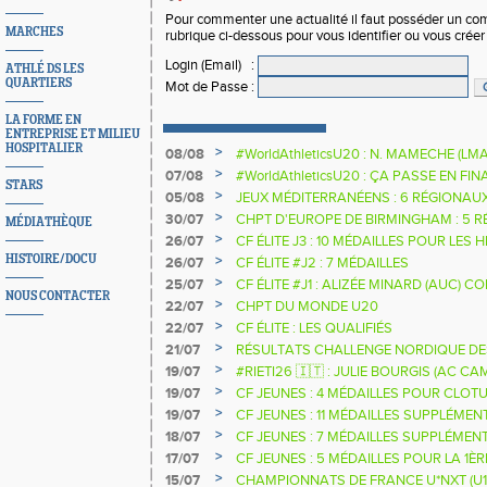
Pour commenter une actualité il faut posséder un compt
MARCHES
rubrique ci-dessous pour vous identifier ou vous crée
Login (Email)
:
ATHLÉ DS LES
QUARTIERS
Mot de Passe
:
LA FORME EN
ENTREPRISE ET MILIEU
HOSPITALIER
>
08/08
#WorldAthleticsU20 : N. MAMECHE (LM
>
07/08
#WorldAthleticsU20 : ÇA PASSE EN FI
STARS
SAUTEURS
>
05/08
JEUX MÉDITERRANÉENS : 6 RÉGIONAU
>
30/07
CHPT D'EUROPE DE BIRMINGHAM : 5 R
MÉDIATHÈQUE
>
26/07
CF ÉLITE J3 : 10 MÉDAILLES POUR LES 
HISTOIRE/DOCU
>
26/07
CF ÉLITE #J2 : 7 MÉDAILLES
>
25/07
CF ÉLITE #J1 : ALIZÉE MINARD (AUC)
NOUS CONTACTER
NATIONALE
>
22/07
CHPT DU MONDE U20
>
22/07
CF ÉLITE : LES QUALIFIÉS
>
21/07
RÉSULTATS CHALLENGE NORDIQUE DE
2025 2026
>
19/07
#RIETI26 🇮🇹 : JULIE BOURGIS (AC 
D'EUROPE U18 DE LA PERCHE
>
19/07
CF JEUNES : 4 MÉDAILLES POUR CLOTU
>
19/07
CF JEUNES : 11 MÉDAILLES SUPPLÉMEN
>
18/07
CF JEUNES : 7 MÉDAILLES SUPPLÉMEN
>
17/07
CF JEUNES : 5 MÉDAILLES POUR LA 1È
>
15/07
CHAMPIONNATS DE FRANCE U*NXT (U1