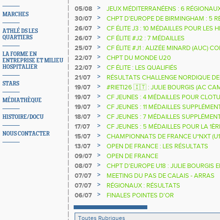
>
05/08
JEUX MÉDITERRANÉENS : 6 RÉGIONAU
MARCHES
>
30/07
CHPT D'EUROPE DE BIRMINGHAM : 5 R
>
26/07
CF ÉLITE J3 : 10 MÉDAILLES POUR LES 
ATHLÉ DS LES
>
QUARTIERS
26/07
CF ÉLITE #J2 : 7 MÉDAILLES
>
25/07
CF ÉLITE #J1 : ALIZÉE MINARD (AUC)
LA FORME EN
NATIONALE
>
22/07
CHPT DU MONDE U20
ENTREPRISE ET MILIEU
>
HOSPITALIER
22/07
CF ÉLITE : LES QUALIFIÉS
>
21/07
RÉSULTATS CHALLENGE NORDIQUE DE
STARS
2025 2026
>
19/07
#RIETI26 🇮🇹 : JULIE BOURGIS (AC 
D'EUROPE U18 DE LA PERCHE
>
19/07
CF JEUNES : 4 MÉDAILLES POUR CLOTU
MÉDIATHÈQUE
>
19/07
CF JEUNES : 11 MÉDAILLES SUPPLÉMEN
>
18/07
CF JEUNES : 7 MÉDAILLES SUPPLÉMEN
HISTOIRE/DOCU
>
17/07
CF JEUNES : 5 MÉDAILLES POUR LA 1È
NOUS CONTACTER
>
15/07
CHAMPIONNATS DE FRANCE U*NXT (U1
>
13/07
OPEN DE FRANCE : LES RÉSULTATS
>
09/07
OPEN DE FRANCE
>
08/07
CHPT D'EUROPE U18 : JULIE BOURGIS 
>
07/07
MEETING DU PAS DE CALAIS - ARRAS
>
07/07
RÉGIONAUX : RÉSULTATS
>
06/07
FINALES POINTES D'OR