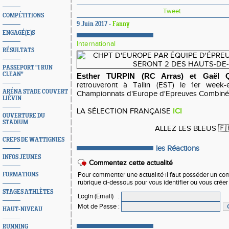
Tweet
COMPÉTITIONS
9 Juin 2017 -
Fanny
ENGAGÉ(E)S
International
RÉSULTATS
PASSEPORT "I RUN
CLEAN"
Esther TURPIN (RC Arras) et Gaël 
retrouveront à Tallin (EST) le 1er week-
ARÉNA STADE COUVERT
Championnats d'Europe d'Epreuves Combiné
LIÉVIN
LA SÉLECTION FRANÇAISE
ICI
OUVERTURE DU
STADIUM
ALLEZ LES BLEUS 🇫
CREPS DE WATTIGNIES
les Réactions
INFOS JEUNES
Commentez cette actualité
FORMATIONS
Pour commenter une actualité il faut posséder un compt
rubrique ci-dessous pour vous identifier ou vous crée
STAGES ATHLÈTES
Login (Email)
:
Mot de Passe
:
HAUT-NIVEAU
RUNNING