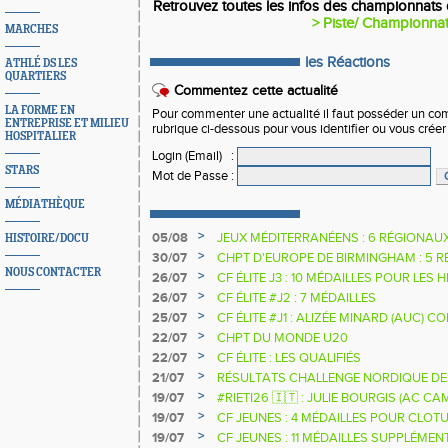
Retrouvez toutes les infos des championnats 
> Piste/ Championna
MARCHES
les Réactions
ATHLÉ DS LES
QUARTIERS
Commentez cette actualité
LA FORME EN
Pour commenter une actualité il faut posséder un compt
ENTREPRISE ET MILIEU
rubrique ci-dessous pour vous identifier ou vous crée
HOSPITALIER
Login (Email)
:
STARS
Mot de Passe
:
MÉDIATHÈQUE
>
05/08
JEUX MÉDITERRANÉENS : 6 RÉGIONAU
HISTOIRE/DOCU
>
30/07
CHPT D'EUROPE DE BIRMINGHAM : 5 R
NOUS CONTACTER
>
26/07
CF ÉLITE J3 : 10 MÉDAILLES POUR LES 
>
26/07
CF ÉLITE #J2 : 7 MÉDAILLES
>
25/07
CF ÉLITE #J1 : ALIZÉE MINARD (AUC)
NATIONALE
>
22/07
CHPT DU MONDE U20
>
22/07
CF ÉLITE : LES QUALIFIÉS
>
21/07
RÉSULTATS CHALLENGE NORDIQUE DE
2025 2026
>
19/07
#RIETI26 🇮🇹 : JULIE BOURGIS (AC 
D'EUROPE U18 DE LA PERCHE
>
19/07
CF JEUNES : 4 MÉDAILLES POUR CLOTU
>
19/07
CF JEUNES : 11 MÉDAILLES SUPPLÉMEN