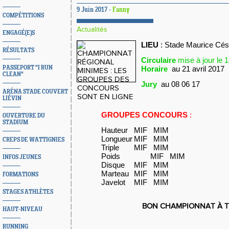
9 Juin 2017 -
Fanny
COMPÉTITIONS
Actualités
ENGAGÉ(E)S
LIEU
: Stade Maurice Cés
RÉSULTATS
Circulaire
mise
à jour le 
PASSEPORT "I RUN
Horaire
au 21 avril 2017
CLEAN"
Jury
au 08 06 17
ARÉNA STADE COUVERT
LIÉVIN
GROUPES CONCOURS
:
OUVERTURE DU
STADIUM
Hauteur
MIF
MIM
Longueur
MIF
MIM
CREPS DE WATTIGNIES
Triple
MIF
MIM
Poids
MIF
MIM
INFOS JEUNES
Disque
MIF
MIM
Marteau
MIF
MIM
FORMATIONS
Javelot
MIF
MIM
STAGES ATHLÈTES
BON CHAMPIONNAT À T
HAUT-NIVEAU
RUNNING