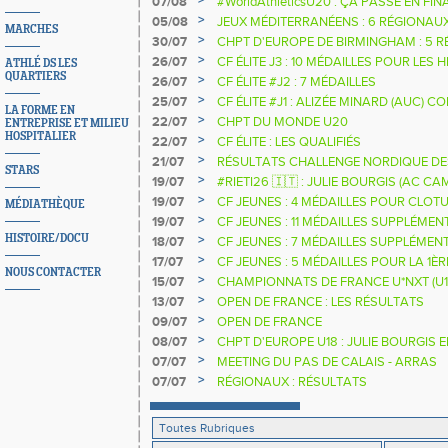
07/08
#WorldAthleticsU20 : ÇA PASSE EN FI
SAUTEURS
>
05/08
JEUX MÉDITERRANÉENS : 6 RÉGIONAU
MARCHES
>
30/07
CHPT D'EUROPE DE BIRMINGHAM : 5 R
>
26/07
CF ÉLITE J3 : 10 MÉDAILLES POUR LES 
ATHLÉ DS LES
QUARTIERS
>
26/07
CF ÉLITE #J2 : 7 MÉDAILLES
>
25/07
CF ÉLITE #J1 : ALIZÉE MINARD (AUC)
LA FORME EN
NATIONALE
>
22/07
CHPT DU MONDE U20
ENTREPRISE ET MILIEU
HOSPITALIER
>
22/07
CF ÉLITE : LES QUALIFIÉS
>
21/07
RÉSULTATS CHALLENGE NORDIQUE DE
STARS
2025 2026
>
19/07
#RIETI26 🇮🇹 : JULIE BOURGIS (AC 
D'EUROPE U18 DE LA PERCHE
>
19/07
CF JEUNES : 4 MÉDAILLES POUR CLOTU
MÉDIATHÈQUE
>
19/07
CF JEUNES : 11 MÉDAILLES SUPPLÉMEN
>
HISTOIRE/DOCU
18/07
CF JEUNES : 7 MÉDAILLES SUPPLÉMEN
>
17/07
CF JEUNES : 5 MÉDAILLES POUR LA 1È
NOUS CONTACTER
>
15/07
CHAMPIONNATS DE FRANCE U*NXT (U1
>
13/07
OPEN DE FRANCE : LES RÉSULTATS
>
09/07
OPEN DE FRANCE
>
08/07
CHPT D'EUROPE U18 : JULIE BOURGIS 
>
07/07
MEETING DU PAS DE CALAIS - ARRAS
>
07/07
RÉGIONAUX : RÉSULTATS