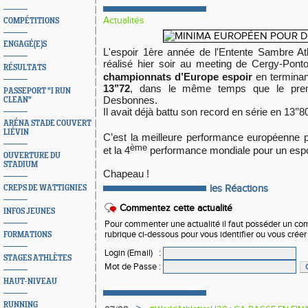
Actualités
COMPÉTITIONS
ENGAGÉ(E)S
L
'espoir 1ère année de l'Entente Sambre A
réalisé hier soir au meeting de Cergy-Pont
RÉSULTATS
championnats d’Europe espoir
en terminan
13’’72
, dans le même temps que le prem
PASSEPORT "I RUN
Desbonnes.
CLEAN"
Il avait déjà battu son record en série en 13’’8
ARÉNA STADE COUVERT
LIÉVIN
C’est la meilleure performance européenne p
ème
et la 4
performance mondiale pour un espo
OUVERTURE DU
STADIUM
Chapeau !
les Réactions
CREPS DE WATTIGNIES
Commentez cette actualité
INFOS JEUNES
Pour commenter une actualité il faut posséder un compt
rubrique ci-dessous pour vous identifier ou vous crée
FORMATIONS
Login (Email)
:
STAGES ATHLÈTES
Mot de Passe
:
HAUT-NIVEAU
RUNNING
>