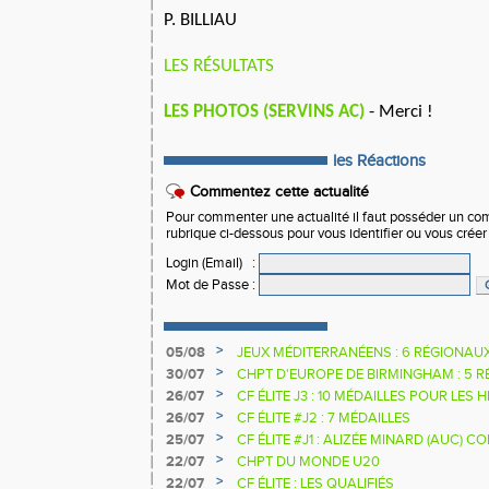
P. BILLIAU
LES RÉSULTATS
LES PHOTOS (SERVINS AC)
- Merci !
les Réactions
Commentez cette actualité
Pour commenter une actualité il faut posséder un compt
rubrique ci-dessous pour vous identifier ou vous crée
Login (Email)
:
Mot de Passe
:
>
05/08
JEUX MÉDITERRANÉENS : 6 RÉGIONAU
>
30/07
CHPT D'EUROPE DE BIRMINGHAM : 5 R
>
26/07
CF ÉLITE J3 : 10 MÉDAILLES POUR LES 
>
26/07
CF ÉLITE #J2 : 7 MÉDAILLES
>
25/07
CF ÉLITE #J1 : ALIZÉE MINARD (AUC)
NATIONALE
>
22/07
CHPT DU MONDE U20
>
22/07
CF ÉLITE : LES QUALIFIÉS