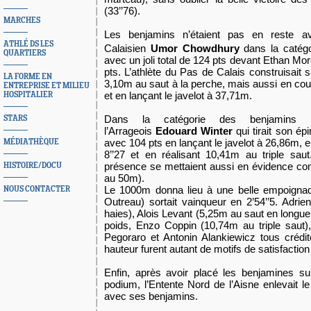
(33’’76).
MARCHES
Les benjamins n’étaient pas en reste av
ATHLÉ DS LES
Calaisien
Umor
Chowdhury
dans la catégo
QUARTIERS
avec un joli total de 124 pts devant Ethan Mo
pts. L’athlète du Pas de Calais construisait s
LA FORME EN
3,10m au saut à la perche, mais aussi en cou
ENTREPRISE ET MILIEU
et en lançant le javelot à 37,71m.
HOSPITALIER
Dans la catégorie des benjamins 
STARS
l’Arrageois
Edouard Winter
qui tirait son ép
avec 104 pts en lançant le javelot à 26,86m, 
MÉDIATHÈQUE
8’’27 et en réalisant 10,41m au triple sau
présence se mettaient aussi en évidence c
HISTOIRE/DOCU
au 50m).
Le 1000m donna lieu à une belle empoign
NOUS CONTACTER
Outreau) sortait vainqueur en 2’54’’5. Adri
haies), Alois Levant (5,25m au saut en longu
poids, Enzo Coppin (10,74m au triple saut)
Pegoraro et Antonin Alankiewicz tous créd
hauteur furent autant de motifs de satisfaction 
Enfin, après avoir placé les benjamines s
podium, l’Entente Nord de l’Aisne enlevait l
avec ses benjamins.