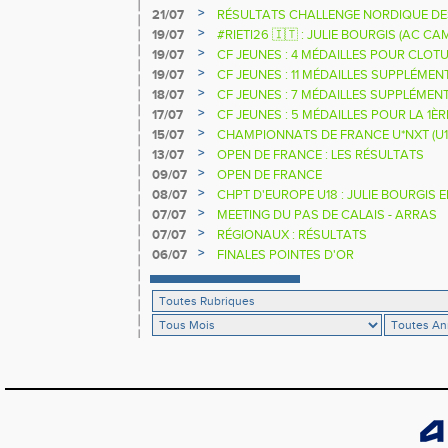
>
21/07
RÉSULTATS CHALLENGE NORDIQUE DE
2025 2026
>
19/07
#RIETI26 🇮🇹 : JULIE BOURGIS (AC 
D'EUROPE U18 DE LA PERCHE
>
19/07
CF JEUNES : 4 MÉDAILLES POUR CLOTU
>
19/07
CF JEUNES : 11 MÉDAILLES SUPPLÉMEN
>
18/07
CF JEUNES : 7 MÉDAILLES SUPPLÉMEN
>
17/07
CF JEUNES : 5 MÉDAILLES POUR LA 1È
>
15/07
CHAMPIONNATS DE FRANCE U*NXT (U1
>
13/07
OPEN DE FRANCE : LES RÉSULTATS
>
09/07
OPEN DE FRANCE
>
08/07
CHPT D'EUROPE U18 : JULIE BOURGIS 
>
07/07
MEETING DU PAS DE CALAIS - ARRAS
>
07/07
RÉGIONAUX : RÉSULTATS
>
06/07
FINALES POINTES D'OR