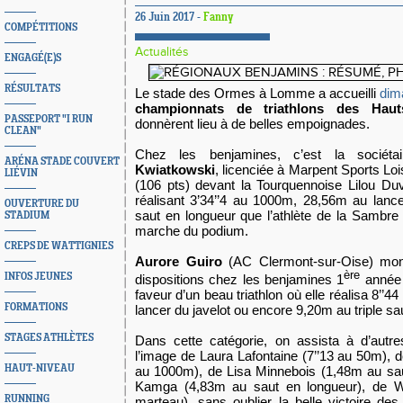
26 Juin 2017 -
Fanny
COMPÉTITIONS
Actualités
ENGAGÉ(E)S
RÉSULTATS
Le stade des Ormes à Lomme a accueilli
dim
championnats de triathlons des Hau
PASSEPORT "I RUN
donnèrent lieu à de belles empoignades.
CLEAN"
Chez les benjamines, c’est la socié
ARÉNA STADE COUVERT
Kwiatkowski
, licenciée à Marpent Sports Lois
LIÉVIN
(106 pts) devant la Tourquennoise Lilou Duv
réalisant 3’34’’4 au 1000m, 28,56m au lanc
OUVERTURE DU
saut en longueur que l’athlète de la Sambre 
STADIUM
marche du podium.
CREPS DE WATTIGNIES
Aurore Guiro
(AC Clermont-sur-Oise) montr
ère
INFOS JEUNES
dispositions chez les benjamines 1
année e
faveur d’un beau triathlon où elle réalisa 8’’
FORMATIONS
lancer du javelot ou encore 9,20m au triple sa
STAGES ATHLÈTES
Dans cette catégorie, on assista à d’autr
l’image de Laura Lafontaine (7’’13 au 50m), d
HAUT-NIVEAU
au 1000m), de Lisa Minnebois (1,48m au sa
Kamga (4,83m au saut en longueur), de 
RUNNING
marteau), sans oublier la belle victoire d