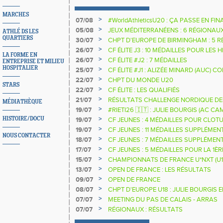
MARCHES
>
07/08
#WorldAthleticsU20 : ÇA PASSE EN FI
SAUTEURS
>
05/08
JEUX MÉDITERRANÉENS : 6 RÉGIONAU
ATHLÉ DS LES
QUARTIERS
>
30/07
CHPT D'EUROPE DE BIRMINGHAM : 5 R
>
26/07
CF ÉLITE J3 : 10 MÉDAILLES POUR LES 
LA FORME EN
>
26/07
CF ÉLITE #J2 : 7 MÉDAILLES
ENTREPRISE ET MILIEU
HOSPITALIER
>
25/07
CF ÉLITE #J1 : ALIZÉE MINARD (AUC)
NATIONALE
>
22/07
CHPT DU MONDE U20
STARS
>
22/07
CF ÉLITE : LES QUALIFIÉS
>
21/07
RÉSULTATS CHALLENGE NORDIQUE DE
MÉDIATHÈQUE
2025 2026
>
19/07
#RIETI26 🇮🇹 : JULIE BOURGIS (AC 
D'EUROPE U18 DE LA PERCHE
>
HISTOIRE/DOCU
19/07
CF JEUNES : 4 MÉDAILLES POUR CLOTU
>
19/07
CF JEUNES : 11 MÉDAILLES SUPPLÉMEN
NOUS CONTACTER
>
18/07
CF JEUNES : 7 MÉDAILLES SUPPLÉMEN
>
17/07
CF JEUNES : 5 MÉDAILLES POUR LA 1È
>
15/07
CHAMPIONNATS DE FRANCE U*NXT (U1
>
13/07
OPEN DE FRANCE : LES RÉSULTATS
>
09/07
OPEN DE FRANCE
>
08/07
CHPT D'EUROPE U18 : JULIE BOURGIS 
>
07/07
MEETING DU PAS DE CALAIS - ARRAS
>
07/07
RÉGIONAUX : RÉSULTATS