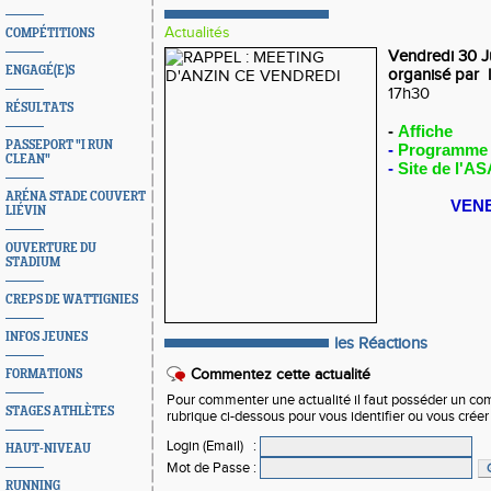
Actualités
COMPÉTITIONS
Vendredi 30 J
ENGAGÉ(E)S
organisé par 
17h30
RÉSULTATS
-
Affiche
PASSEPORT "I RUN
-
Programm
CLEAN"
-
Site de l'AS
ARÉNA STADE COUVERT
VEN
LIÉVIN
OUVERTURE DU
STADIUM
CREPS DE WATTIGNIES
INFOS JEUNES
les Réactions
Commentez cette actualité
FORMATIONS
Pour commenter une actualité il faut posséder un compt
STAGES ATHLÈTES
rubrique ci-dessous pour vous identifier ou vous crée
Login (Email)
:
HAUT-NIVEAU
Mot de Passe
:
RUNNING