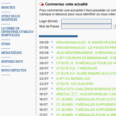
Commentez cette actualité
MARCHES
Pour commenter une actualité il faut posséder un compt
rubrique ci-dessous pour vous identifier ou vous crée
ATHLÉ DS LES
QUARTIERS
Login (Email)
:
Mot de Passe
:
LA FORME EN
ENTREPRISE ET MILIEU
HOSPITALIER
>
08/08
#WorldAthleticsU20 : N. MAMECHE (LM
STARS
>
07/08
#WorldAthleticsU20 : ÇA PASSE EN FI
SAUTEURS
>
05/08
JEUX MÉDITERRANÉENS : 6 RÉGIONAU
MÉDIATHÈQUE
>
30/07
CHPT D'EUROPE DE BIRMINGHAM : 5 R
HISTOIRE/DOCU
>
26/07
CF ÉLITE J3 : 10 MÉDAILLES POUR LES 
>
26/07
CF ÉLITE #J2 : 7 MÉDAILLES
NOUS CONTACTER
>
25/07
CF ÉLITE #J1 : ALIZÉE MINARD (AUC)
NATIONALE
>
22/07
CHPT DU MONDE U20
>
22/07
CF ÉLITE : LES QUALIFIÉS
>
21/07
RÉSULTATS CHALLENGE NORDIQUE DE
2025 2026
>
19/07
#RIETI26 🇮🇹 : JULIE BOURGIS (AC 
D'EUROPE U18 DE LA PERCHE
>
19/07
CF JEUNES : 4 MÉDAILLES POUR CLOTU
>
19/07
CF JEUNES : 11 MÉDAILLES SUPPLÉMEN
>
18/07
CF JEUNES : 7 MÉDAILLES SUPPLÉMEN
>
17/07
CF JEUNES : 5 MÉDAILLES POUR LA 1È