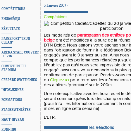
3 Janvier 2007 -
COMPÉTITIONS
Compétitions
ENGAGÉ(E)S
RÉSULTATS
Les modalités de
participation des athlètes p
PASSEPORT "I RUN
belge
ont été modifiées à la suite de la réuni
CLEAN"
DTN Belge. Nous attirons votre attention sur 
dans l'obligation de fournir à la fédération Bel
ARÉNA STADE COUVERT
engagés avant le 9 janvier au soir. Ainsi
nous 
LIÉVIN
compte que les perfomances rélaisées jusqu'au
N'oubliez pas qu'il nous sera impossible de r
OUVERTURE DU
engagé, ainsi nous vous demandons la plus g
STADIUM
confirmation de participation. Rendez-vous en
ou
Cliquez ici
pour retrouver les informations 
CREPS DE WATTIGNIES
des athlètes 'prioritaire' sur le 200m.
INFOS JEUNES
Une note explicative avec les horaires et le dé
seront communiquées lors des championnats r
FORMATIONS
(pour info : les informations concernant la co
mises en ligne cette semaine).
STAGES ATHLÈTES
L'ETR.
HAUT-NIVEAU
les Réactions
RUNNING