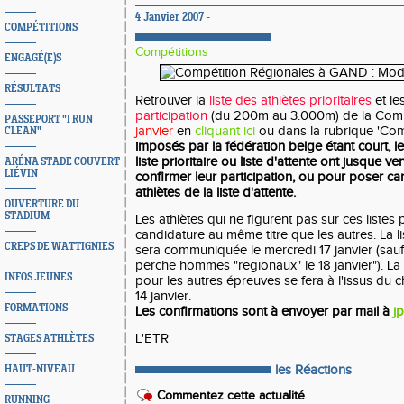
4 Janvier 2007 -
COMPÉTITIONS
Compétitions
ENGAGÉ(E)S
RÉSULTATS
Retrouver la
liste des athlètes prioritaires
et le
participation
(du 200m au 3.000m) de la Comp
PASSEPORT "I RUN
janvier
en
cliquant ici
ou dans la rubrique 'Com
CLEAN"
imposés par la fédération belge étant court, le
liste prioritaire ou liste d'attente ont jusque v
ARÉNA STADE COUVERT
LIÉVIN
confirmer leur participation, ou pour poser ca
athlètes de la liste d'attente.
OUVERTURE DU
STADIUM
Les athlètes qui ne figurent pas sur ces listes
candidature au même titre que les autres. La li
CREPS DE WATTIGNIES
sera communiquée le mercredi 17 janvier (sauf 
perche hommes "regionaux" le 18 janvier"). La 
INFOS JEUNES
pour les autres épreuves se fera à l'issus du
14 janvier.
FORMATIONS
Les confirmations sont à envoyer par mail à
j
L'ETR
STAGES ATHLÈTES
les Réactions
HAUT-NIVEAU
Commentez cette actualité
RUNNING