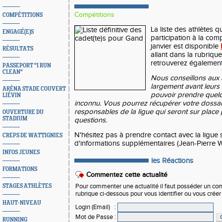
Compétitions
COMPÉTITIONS
La liste des athlètes q
ENGAGÉ(E)S
participation à la co
janvier est disponible
RÉSULTATS
allant dans la rubrique
retrouverez également 
PASSEPORT "I RUN
CLEAN"
Nous conseillons aux a
largement avant leurs
ARÉNA STADE COUVERT
pouvoir prendre quelq
LIÉVIN
inconnu. Vous pourrez récupérer votre dossa
responsables de la ligue qui seront sur place
OUVERTURE DU
STADIUM
questions.
N'hésitez pas à prendre contact avec la ligue 
CREPS DE WATTIGNIES
d'informations supplémentaires (Jean-Pierre W
INFOS JEUNES
les Réactions
FORMATIONS
Commentez cette actualité
STAGES ATHLÈTES
Pour commenter une actualité il faut posséder un compt
rubrique ci-dessous pour vous identifier ou vous crée
HAUT-NIVEAU
Login (Email)
:
Mot de Passe
:
RUNNING