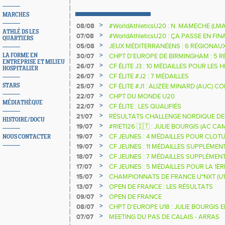
MARCHES
>
08/08
#WorldAthleticsU20 : N. MAMECHE (LM
ATHLÉ DS LES
>
07/08
#WorldAthleticsU20 : ÇA PASSE EN FI
QUARTIERS
SAUTEURS
>
05/08
JEUX MÉDITERRANÉENS : 6 RÉGIONAU
>
LA FORME EN
30/07
CHPT D'EUROPE DE BIRMINGHAM : 5 R
ENTREPRISE ET MILIEU
>
26/07
CF ÉLITE J3 : 10 MÉDAILLES POUR LES 
HOSPITALIER
>
26/07
CF ÉLITE #J2 : 7 MÉDAILLES
>
STARS
25/07
CF ÉLITE #J1 : ALIZÉE MINARD (AUC)
NATIONALE
>
22/07
CHPT DU MONDE U20
MÉDIATHÈQUE
>
22/07
CF ÉLITE : LES QUALIFIÉS
>
21/07
RÉSULTATS CHALLENGE NORDIQUE DE
HISTOIRE/DOCU
2025 2026
>
19/07
#RIETI26 🇮🇹 : JULIE BOURGIS (AC 
D'EUROPE U18 DE LA PERCHE
>
19/07
CF JEUNES : 4 MÉDAILLES POUR CLOTU
NOUS CONTACTER
>
19/07
CF JEUNES : 11 MÉDAILLES SUPPLÉMEN
>
18/07
CF JEUNES : 7 MÉDAILLES SUPPLÉMEN
>
17/07
CF JEUNES : 5 MÉDAILLES POUR LA 1È
>
15/07
CHAMPIONNATS DE FRANCE U*NXT (U1
>
13/07
OPEN DE FRANCE : LES RÉSULTATS
>
09/07
OPEN DE FRANCE
>
08/07
CHPT D'EUROPE U18 : JULIE BOURGIS 
>
07/07
MEETING DU PAS DE CALAIS - ARRAS