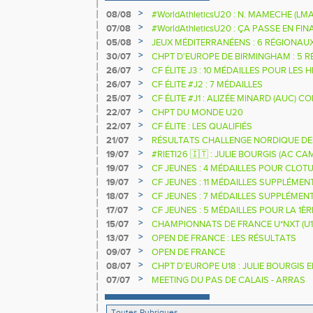
>
08/08
#WorldAthleticsU20 : N. MAMECHE (LM
>
07/08
#WorldAthleticsU20 : ÇA PASSE EN FI
SAUTEURS
>
05/08
JEUX MÉDITERRANÉENS : 6 RÉGIONAU
>
30/07
CHPT D'EUROPE DE BIRMINGHAM : 5 R
>
26/07
CF ÉLITE J3 : 10 MÉDAILLES POUR LES 
>
26/07
CF ÉLITE #J2 : 7 MÉDAILLES
>
25/07
CF ÉLITE #J1 : ALIZÉE MINARD (AUC)
NATIONALE
>
22/07
CHPT DU MONDE U20
>
22/07
CF ÉLITE : LES QUALIFIÉS
>
21/07
RÉSULTATS CHALLENGE NORDIQUE DE
2025 2026
>
19/07
#RIETI26 🇮🇹 : JULIE BOURGIS (AC 
D'EUROPE U18 DE LA PERCHE
>
19/07
CF JEUNES : 4 MÉDAILLES POUR CLOTU
>
19/07
CF JEUNES : 11 MÉDAILLES SUPPLÉMEN
>
18/07
CF JEUNES : 7 MÉDAILLES SUPPLÉMEN
>
17/07
CF JEUNES : 5 MÉDAILLES POUR LA 1È
>
15/07
CHAMPIONNATS DE FRANCE U*NXT (U1
>
13/07
OPEN DE FRANCE : LES RÉSULTATS
>
09/07
OPEN DE FRANCE
>
08/07
CHPT D'EUROPE U18 : JULIE BOURGIS 
>
07/07
MEETING DU PAS DE CALAIS - ARRAS