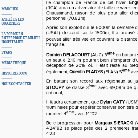
Le champion de France de cet hiver,
Eng
(RCA) aura un adversaire de taille ce week-e
MARCHES
Chaussinand, raison de plus pour aller ch
personnel (70,82m)
ATHLÉ DS LES
QUARTIERS
Après son exploit sur le 5000m la semaine d
(USAL) descend sur le 1500m, il a prouvé 
LA FORME EN
ENTREPRISE ET MILIEU
pouvait aller très vite en couvrant la distance 
HOSPITALIER
française.
STARS
ème
Damien DELACOURT
(AUC) 3
en battant
un saut à 2,16 m pourrait bien s’emparer d’u
MÉDIATHÈQUE
déception de 2018 où il était resté au pie
ème
également,
Quentin PLADYS
(ELAN) 5
ave
HISTOIRE/DOCU
En battant son record aux régionaux au jav
NOUS CONTACTER
ème
STOUPY
se classe 3
avec 69,08m de quo
national;
Il faudra certainement que
Dylan CATY
(USM) 
110m haies pour espérer conserver son titre de
ème
moment 4
avec 14’’02.
Belle progression pour
Margaux SIERACKI
(
4’24’’82 se place près des 2 premières fra
4’23