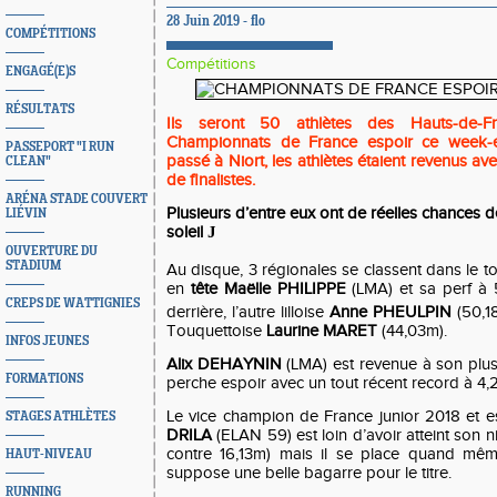
28 Juin 2019 - flo
COMPÉTITIONS
Compétitions
ENGAGÉ(E)S
RÉSULTATS
Ils seront 50 athlètes des Hauts-de-F
Championnats de France espoir ce week-e
PASSEPORT "I RUN
passé à Niort, les athlètes étaient revenus av
CLEAN"
de finalistes.
ARÉNA STADE COUVERT
Plusieurs d’entre eux ont de réelles chances de 
LIÉVIN
soleil
J
OUVERTURE DU
STADIUM
Au disque, 3 régionales se classent dans le 
en
tête Maëlle PHILIPPE
(LMA) et sa perf à 5
CREPS DE WATTIGNIES
derrière, l’autre lilloise
Anne PHEULPIN
(50,1
Touquettoise
Laurine MARET
(44,03m).
INFOS JEUNES
Alix DEHAYNIN
(LMA) est revenue à son plus
FORMATIONS
perche espoir avec un tout récent record à 4
Le vice champion de France junior 2018 et e
STAGES ATHLÈTES
DRILA
(ELAN 59) est loin d’avoir atteint son n
contre 16,13m) mais il se place quand mê
HAUT-NIVEAU
suppose une belle bagarre pour le titre.
RUNNING