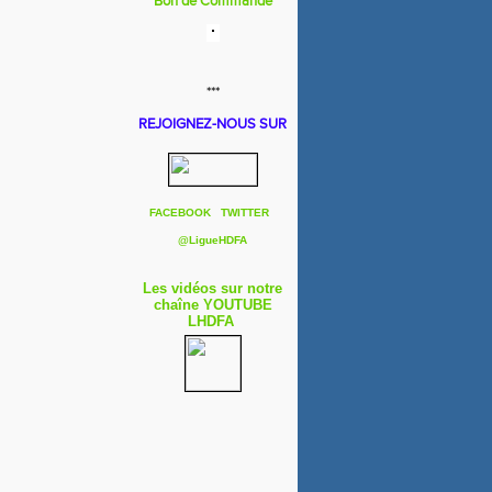
Bon de Commande
***
REJOIGNEZ-NOUS SUR
FACEBOOK
TWITTER
@
LigueHDFA
Les vidéos sur notre
chaîne YOUTUBE
LHDFA