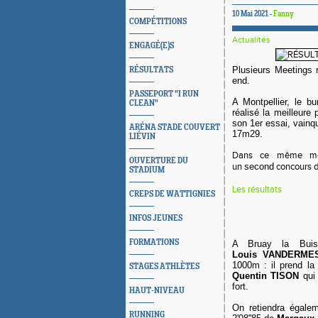
10 Mai 2021 -
Fanny
COMPÉTITIONS
Actualités
ENGAGÉ(E)S
Plusieurs Meetings 
RÉSULTATS
end.
PASSEPORT "I RUN
A Montpellier, le b
CLEAN"
réalisé la meilleure
son 1er essai, vainqu
ARÉNA STADE COUVERT
17m29.
LIÉVIN
Dans ce même me
OUVERTURE DU
un
second
concours du
STADIUM
Les résultats
CREPS DE WATTIGNIES
INFOS JEUNES
FORMATIONS
A Bruay la Buiss
Louis
VANDERMES
1000m : il prend la 
STAGES ATHLÈTES
Quentin TISON
qui 
fort.
HAUT-NIVEAU
On retiendra égale
RUNNING