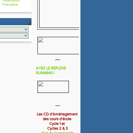
Fédération
Française
----
AYEZ LE REFLEXE
RUNNING !
----
Les CD d'Aménagement
des cours d'école
Cycle 1 et
Cycles 2 & 3