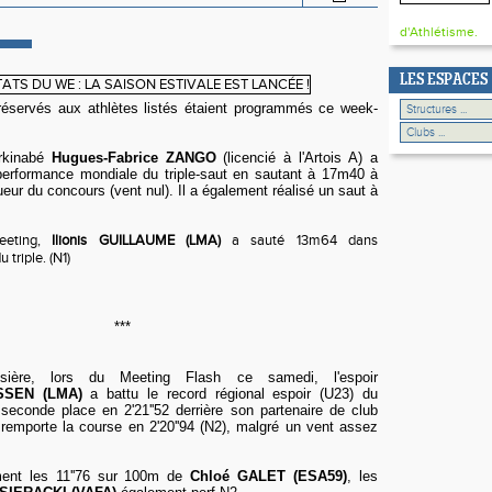
d'Athlétisme.
LES ESPACES
réservés aux athlètes listés étaient programmés ce week-
urkinabé
Hugues-Fabrice ZANGO
(licencié à l'Artois A) a
 performance mondiale du triple-saut en sautant à 17m40 à
eur du concours (vent nul). Il a également réalisé un saut à
eting,
Ilionis GUILLAUME (LMA)
a sauté 13m64 dans
 triple. (N1)
***
ière, lors du Meeting Flash ce samedi, l'espoir
SEN (LMA)
a battu le
record régional espoir (U23) du
seconde place en 2'21''52 derrière son partenaire de club
remporte la course en 2'20''94 (N2), malgré un vent assez
ment les 11''76 sur 100m de
Chloé GALET (ESA59)
, les