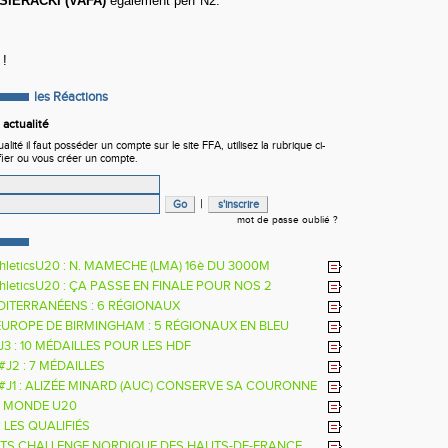
SIERACKI (VAFA)
également perf N2.
 !
les Réactions
actualité
ité il faut posséder un compte sur le site FFA, utilisez la rubrique ci-
fier ou vous créer un compte.
|
mot de passe oublié ?
hleticsU20 : N. MAMECHE (LMA) 16è DU 3000M
hleticsU20 : ÇA PASSE EN FINALE POUR NOS 2
RS
DITERRANÉENS : 6 RÉGIONAUX
EUROPE DE BIRMINGHAM : 5 RÉGIONAUX EN BLEU
 J3 : 10 MÉDAILLES POUR LES HDF
 #J2 : 7 MÉDAILLES
 #J1 : ALIZÉE MINARD (AUC) CONSERVE SA COURONNE
LE
 MONDE U20
: LES QUALIFIÉS
TS CHALLENGE NORDIQUE DES HAUTS-DE-FRANCE