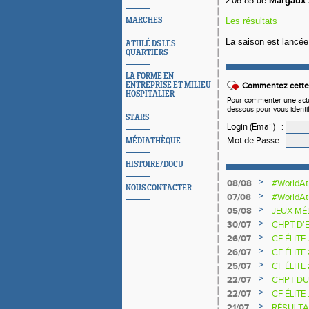
2'08''85 de
Margaux 
MARCHES
Les résultats
La saison est lancée
ATHLÉ DS LES
QUARTIERS
LA FORME EN
ENTREPRISE ET MILIEU
Commentez cette 
HOSPITALIER
Pour commenter une actual
dessous pour vous identi
STARS
Login (Email)
:
Mot de Passe
:
MÉDIATHÈQUE
HISTOIRE/DOCU
>
08/08
#WorldAt
NOUS CONTACTER
>
07/08
#WorldAt
SAUTEU
>
05/08
JEUX MÉ
>
30/07
CHPT D'
>
26/07
CF ÉLITE
>
26/07
CF ÉLITE
>
25/07
CF ÉLITE
NATIONA
>
22/07
CHPT DU
>
22/07
CF ÉLITE 
>
21/07
RÉSULTA