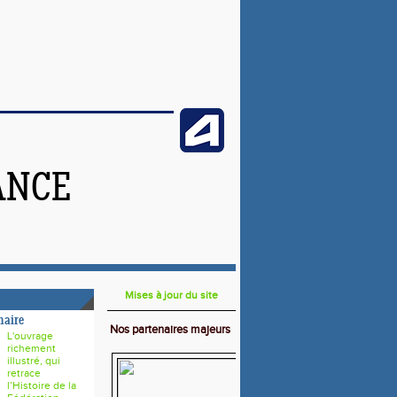
ANCE
Mises à jour du site
naire
Nos partenaires majeurs
L'ouvrage
richement
illustré, qui
retrace
l’Histoire de la