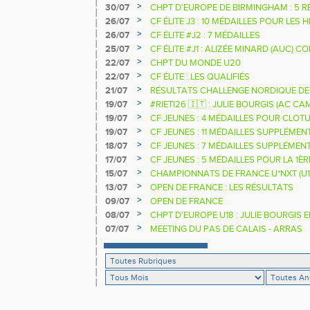
>
30/07
CHPT D'EUROPE DE BIRMINGHAM : 5 R
>
26/07
CF ÉLITE J3 : 10 MÉDAILLES POUR LES 
>
26/07
CF ÉLITE #J2 : 7 MÉDAILLES
>
25/07
CF ÉLITE #J1 : ALIZÉE MINARD (AUC)
NATIONALE
>
22/07
CHPT DU MONDE U20
>
22/07
CF ÉLITE : LES QUALIFIÉS
>
21/07
RÉSULTATS CHALLENGE NORDIQUE DE
2025 2026
>
19/07
#RIETI26 🇮🇹 : JULIE BOURGIS (AC 
D'EUROPE U18 DE LA PERCHE
>
19/07
CF JEUNES : 4 MÉDAILLES POUR CLOTU
>
19/07
CF JEUNES : 11 MÉDAILLES SUPPLÉMEN
>
18/07
CF JEUNES : 7 MÉDAILLES SUPPLÉMEN
>
17/07
CF JEUNES : 5 MÉDAILLES POUR LA 1È
>
15/07
CHAMPIONNATS DE FRANCE U*NXT (U1
>
13/07
OPEN DE FRANCE : LES RÉSULTATS
>
09/07
OPEN DE FRANCE
>
08/07
CHPT D'EUROPE U18 : JULIE BOURGIS 
>
07/07
MEETING DU PAS DE CALAIS - ARRAS