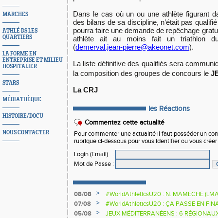
Dans le cas où un ou une athlète figurant d
MARCHES
des bilans de sa discipline, n’était pas qualifié 
pourra faire une demande de repêchage gratuit
ATHLÉ DS LES
QUARTIERS
athlète ait au moins fait un triathlon du
(
demerval.jean-pierre@akeonet.com
).
LA FORME EN
ENTREPRISE ET MILIEU
La liste définitive des qualifiés sera comm
HOSPITALIER
la composition des groupes de concours le
J
STARS
La CRJ
MÉDIATHÈQUE
les Réactions
HISTOIRE/DOCU
Commentez cette actualité
NOUS CONTACTER
Pour commenter une actualité il faut posséder un compt
rubrique ci-dessous pour vous identifier ou vous crée
Login (Email)
:
Mot de Passe
:
>
08/08
#WorldAthleticsU20 : N. MAMECHE (LM
>
07/08
#WorldAthleticsU20 : ÇA PASSE EN FI
SAUTEURS
>
05/08
JEUX MÉDITERRANÉENS : 6 RÉGIONAU