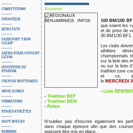
Actualités
COMPÉTITIONS
ENGAGÉ(E)S
100 BM/100 BF 
que soient les c
RÉSULTATS
et de prise de 
30 BM1/30 BF1.
PASSEPORT "I RUN
CLEAN"
Les clubs doiven
athlètes désir
ARÉNA STADE COUVERT
championnats ré
LIÉVIN
sur la liste des é
ou sur la liste 
OUVERTURE DU
triathlon (une co
STADIUM
et ce, imp
le
MERCREDI 30
CREPS DE WATTIGNIES
-
Liste BEM/BE
INFOS JEUNES
-
Triathlon BEF
-
Triathlon BEM
FORMATIONS
-
Relais
STAGES ATHLÈTES
N’oubliez pas d’inscrire également les pe
HAUT-NIVEAU
dans chaque épreuve afin que des course
puissent être mis en place.
RUNNING