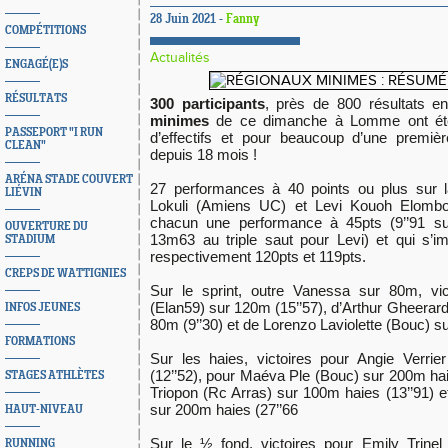
28 Juin 2021 -
Fanny
COMPÉTITIONS
Actualités
ENGAGÉ(E)S
RÉSULTATS
300 participants
, près de 800 résultats en
minimes
de ce dimanche à Lomme ont été
PASSEPORT "I RUN
d’effectifs et pour beaucoup d’une premièr
CLEAN"
depuis 18 mois !
ARÉNA STADE COUVERT
27 performances à 40 points ou plus sur 
LIÉVIN
Lokuli (Amiens UC) et Levi Kouoh Elombo
chacun une performance à 45pts (9’’91 s
OUVERTURE DU
13m63 au triple saut pour Levi) et qui s’i
STADIUM
respectivement 120pts et 119pts.
CREPS DE WATTIGNIES
Sur le sprint, outre Vanessa sur 80m, vi
(Elan59) sur 120m (15’’57), d’Arthur Gheera
INFOS JEUNES
80m (9’’30) et de Lorenzo Laviolette (Bouc) s
FORMATIONS
Sur les haies, victoires pour Angie Verri
(12’’52), pour Maéva Ple (Bouc) sur 200m hai
STAGES ATHLÈTES
Triopon (Rc Arras) sur 100m haies (13’’91) 
sur 200m haies (27’’66
HAUT-NIVEAU
Sur le ½ fond, victoires pour Emily Trine
RUNNING