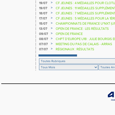
D'EUROPE U18 DE LA PERCHE
>
19/07
CF JEUNES : 4 MÉDAILLES POUR CLOTU
>
19/07
CF JEUNES : 11 MÉDAILLES SUPPLÉMEN
>
18/07
CF JEUNES : 7 MÉDAILLES SUPPLÉMEN
>
17/07
CF JEUNES : 5 MÉDAILLES POUR LA 1È
>
15/07
CHAMPIONNATS DE FRANCE U*NXT (U1
>
13/07
OPEN DE FRANCE : LES RÉSULTATS
>
09/07
OPEN DE FRANCE
>
08/07
CHPT D'EUROPE U18 : JULIE BOURGIS 
>
07/07
MEETING DU PAS DE CALAIS - ARRAS
>
07/07
RÉGIONAUX : RÉSULTATS