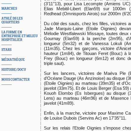
(3’11’’13), pour Lisa Lecompte (Amiens UC) 
Elias Mebitil-Libert (Elan59) sur 1000m (
MARCHES
Redhead (Omnisports Airois) sur 2000m (6’20’
ATHLÉ DS LES
QUARTIERS
Du côté des sauts, chez les filles, victoires a
Jade Marquis-Laine (Etoile Oignies) dev
LA FORME EN
Mélodie Westfalewski Missaye, toutes deux 
ENTREPRISE ET MILIEU
Gournay (Elan59) à la perche (2m95), d’
HOSPITALIER
longueur (5m32) et de Vanessa Lokuli (Am
(11m35). Chez les garçons, victoire d’Anice
STARS
hauteur (1m84), de Titouan Feret (Bouc) à 
Frey (Bouc) en longueur (6m12) et donc 
MÉDIATHÈQUE
triple saut).
HISTOIRE/DOCU
Sur les lancers, victoires de Maéva Ple (
d’Océane Dauge (As Anzinoise) au disque (3
NOUS CONTACTER
(Etoile Oignies) au marteau (39m35) et d’O
javelot (33m75). Et de Louis Berger (Esa 59)
Kouoh Elombo (Es Isbergues) au disque (3
Lens) au marteau (46m96) et de Maxence 
javelot (41m89).
Enfin, à la marche, victoire pour Maxime Cai
de Louise Dubois (Servins Ac) en 17’35’’11.
Sur les relais l’Etoile Oignies s’impose che