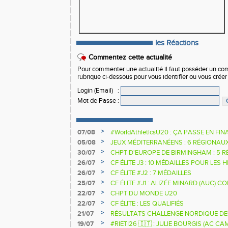
les Réactions
Commentez cette actualité
Pour commenter une actualité il faut posséder un compt
rubrique ci-dessous pour vous identifier ou vous crée
Login (Email)
:
Mot de Passe
:
>
07/08
#WorldAthleticsU20 : ÇA PASSE EN FI
SAUTEURS
>
05/08
JEUX MÉDITERRANÉENS : 6 RÉGIONAU
>
30/07
CHPT D'EUROPE DE BIRMINGHAM : 5 R
>
26/07
CF ÉLITE J3 : 10 MÉDAILLES POUR LES 
>
26/07
CF ÉLITE #J2 : 7 MÉDAILLES
>
25/07
CF ÉLITE #J1 : ALIZÉE MINARD (AUC)
NATIONALE
>
22/07
CHPT DU MONDE U20
>
22/07
CF ÉLITE : LES QUALIFIÉS
>
21/07
RÉSULTATS CHALLENGE NORDIQUE DE
2025 2026
>
19/07
#RIETI26 🇮🇹 : JULIE BOURGIS (AC 