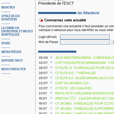
Présidente de l'ESCT
MARCHES
les Réactions
ATHLÉ DS LES
QUARTIERS
Commentez cette actualité
Pour commenter une actualité il faut posséder un compt
LA FORME EN
rubrique ci-dessous pour vous identifier ou vous crée
ENTREPRISE ET MILIEU
HOSPITALIER
Login (Email)
:
Mot de Passe
:
STARS
MÉDIATHÈQUE
>
05/08
JEUX MÉDITERRANÉENS : 6 RÉGIONAU
HISTOIRE/DOCU
>
30/07
CHPT D'EUROPE DE BIRMINGHAM : 5 R
>
26/07
CF ÉLITE J3 : 10 MÉDAILLES POUR LES 
NOUS CONTACTER
>
26/07
CF ÉLITE #J2 : 7 MÉDAILLES
>
25/07
CF ÉLITE #J1 : ALIZÉE MINARD (AUC)
NATIONALE
>
22/07
CHPT DU MONDE U20
>
22/07
CF ÉLITE : LES QUALIFIÉS
>
21/07
RÉSULTATS CHALLENGE NORDIQUE DE
2025 2026
>
19/07
#RIETI26 🇮🇹 : JULIE BOURGIS (AC 
D'EUROPE U18 DE LA PERCHE
>
19/07
CF JEUNES : 4 MÉDAILLES POUR CLOTU
>
19/07
CF JEUNES : 11 MÉDAILLES SUPPLÉMEN
>
18/07
CF JEUNES : 7 MÉDAILLES SUPPLÉMEN