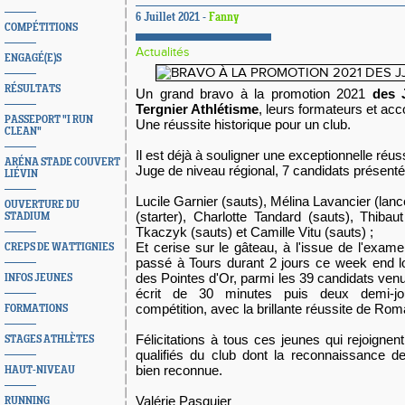
6 Juillet 2021 -
Fanny
COMPÉTITIONS
Actualités
ENGAGÉ(E)S
RÉSULTATS
Un grand bravo à la promotion 2021
des 
Tergnier Athlétisme
, leurs formateurs et ac
PASSEPORT "I RUN
Une réussite historique pour un club.
CLEAN"
Il est déjà à souligner une exceptionnelle réu
ARÉNA STADE COUVERT
Juge de niveau régional, 7 candidats présenté
LIÉVIN
Lucile Garnier (sauts), Mélina Lavancier (lan
OUVERTURE DU
(starter), Charlotte Tandard (sauts), Thibau
STADIUM
Tkaczyk (sauts) et Camille Vitu (sauts) ;
Et cerise sur le
gâteau
, à l'issue de l'exa
CREPS DE WATTIGNIES
passé à Tours durant 2 jours ce week end lo
des Pointes d'Or, parmi les 39 candidats venu
INFOS JEUNES
écrit de 30 minutes puis deux demi-jo
compétition, avec la brillante réussite de Rom
FORMATIONS
Félicitations à tous ces jeunes qui rejoignent
STAGES ATHLÈTES
qualifiés du club dont la reconnaissance 
bien reconnue.
HAUT-NIVEAU
Valérie Pasquier
RUNNING