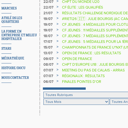
NATIONALE
>
22/07
CHPT DU MONDE U20
>
22/07
CF ÉLITE : LES QUALIFIÉS
MARCHES
>
21/07
RÉSULTATS CHALLENGE NORDIQUE DE
2025 2026
>
ATHLÉ DS LES
19/07
#RIETI26 🇮🇹 : JULIE BOURGIS (AC 
QUARTIERS
D'EUROPE U18 DE LA PERCHE
>
19/07
CF JEUNES : 4 MÉDAILLES POUR CLOTU
>
19/07
CF JEUNES : 11 MÉDAILLES SUPPLÉMEN
LA FORME EN
>
ENTREPRISE ET MILIEU
18/07
CF JEUNES : 7 MÉDAILLES SUPPLÉMEN
HOSPITALIER
>
17/07
CF JEUNES : 5 MÉDAILLES POUR LA 1È
>
15/07
CHAMPIONNATS DE FRANCE U*NXT (U1
STARS
>
13/07
OPEN DE FRANCE : LES RÉSULTATS
>
MÉDIATHÈQUE
09/07
OPEN DE FRANCE
>
08/07
CHPT D'EUROPE U18 : JULIE BOURGIS 
HISTOIRE/DOCU
>
07/07
MEETING DU PAS DE CALAIS - ARRAS
>
07/07
RÉGIONAUX : RÉSULTATS
NOUS CONTACTER
>
06/07
FINALES POINTES D'OR