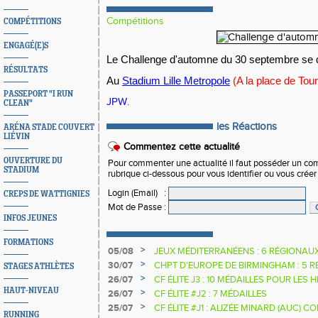
Compétitions
COMPÉTITIONS
ENGAGÉ(E)S
Le Challenge d'automne du 30 septembre se dé
RÉSULTATS
Au
Stadium Lille Metropole
(A la place de Tou
PASSEPORT "I RUN
JPW.
CLEAN"
les Réactions
ARÉNA STADE COUVERT
LIÉVIN
Commentez cette actualité
OUVERTURE DU
Pour commenter une actualité il faut posséder un compt
STADIUM
rubrique ci-dessous pour vous identifier ou vous crée
Login (Email)
:
CREPS DE WATTIGNIES
Mot de Passe
:
INFOS JEUNES
FORMATIONS
>
05/08
JEUX MÉDITERRANÉENS : 6 RÉGIONAU
>
30/07
CHPT D'EUROPE DE BIRMINGHAM : 5 R
STAGES ATHLÈTES
>
26/07
CF ÉLITE J3 : 10 MÉDAILLES POUR LES 
HAUT-NIVEAU
>
26/07
CF ÉLITE #J2 : 7 MÉDAILLES
>
25/07
CF ÉLITE #J1 : ALIZÉE MINARD (AUC)
RUNNING