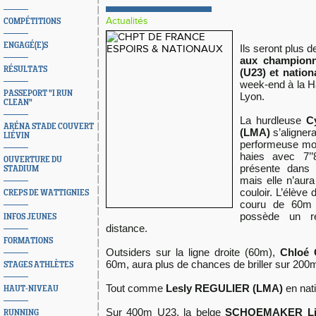
Actualités
COMPÉTITIONS
ENGAGÉ(E)S
Ils seront plus 
aux championn
RÉSULTATS
(U23) et natio
week-end à la H
PASSEPORT "I RUN
Lyon.
CLEAN"
La hurdleuse
C
ARÉNA STADE COUVERT
(LMA)
s’alignera
LIÉVIN
performeuse mon
haies avec 7’’8
OUVERTURE DU
présente dans 
STADIUM
mais elle n’aur
couloir. L’élève
CREPS DE WATTIGNIES
couru de 60m 
possède un r
INFOS JEUNES
distance.
FORMATIONS
Outsiders sur la ligne droite (60m),
Chloé 
60m, aura plus de chances de briller sur 200
STAGES ATHLÈTES
Tout comme
Lesly REGULIER (LMA)
en nat
HAUT-NIVEAU
Sur 400m U23, la belge
SCHOEMAKER Li
RUNNING