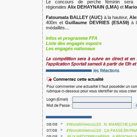
Le concours de perche féminin sera t
régionales
Alix DEHAYNAIN (LMA)
et
Mari
Fatoumata BALLEY (AUC)
à la hauteur,
Al
400m et
Guillaume DEVRIES (ESA59)
à l
médaillés…
Infos et programme FFA
Liste des engagés espoirs
Les engagés nationaux
La compétition sera à suivre en direct et en i
l'application Sportall samedi à partir de 13h et
les Réactions
Commentez cette actualité
Pour commenter une actualité il faut posséder un compt
rubrique ci-dessous pour vous identifier ou vous crée
Login (Email)
:
Mot de Passe
:
>
08/08
#WorldAthleticsU20 : N. MAMECHE (LM
>
07/08
#WorldAthleticsU20 : ÇA PASSE EN FI
SAUTEURS
>
05/08
JEUX MÉDITERRANÉENS : 6 RÉGIONAU