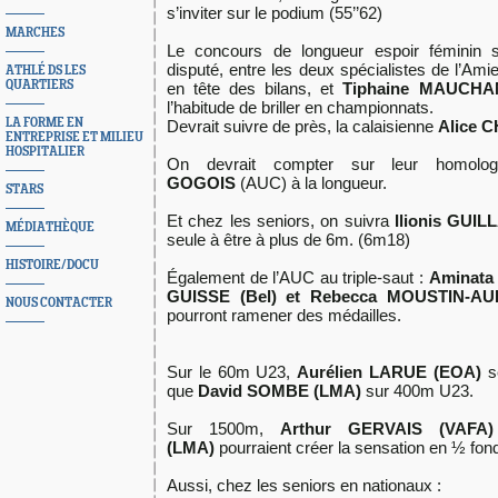
s’inviter sur le podium (55’’62)
MARCHES
Le concours de longueur espoir féminin 
disputé, entre les deux spécialistes de l’A
ATHLÉ DS LES
QUARTIERS
en tête des bilans, et
Tiphaine MAUCHA
l’habitude de briller en championnats.
LA FORME EN
Devrait suivre de près, la calaisienne
Alice 
ENTREPRISE ET MILIEU
HOSPITALIER
On devrait compter sur leur homolo
GOGOIS
(AUC) à la longueur.
STARS
Et chez les seniors, on suivra
Ilionis GUI
MÉDIATHÈQUE
seule à être à plus de 6m. (6m18)
HISTOIRE/DOCU
Également de l’AUC au triple-saut :
Aminata
GUISSE (Bel) et Rebecca MOUSTIN-A
NOUS CONTACTER
pourront ramener des médailles.
Sur le 60m U23,
Aurélien LARUE (EOA)
se
que
David SOMBE (LMA)
sur 400m U23.
Sur 1500m,
Arthur GERVAIS (VAFA)
(LMA)
pourraient créer la sensation en ½ fon
Aussi, chez les seniors en nationaux :