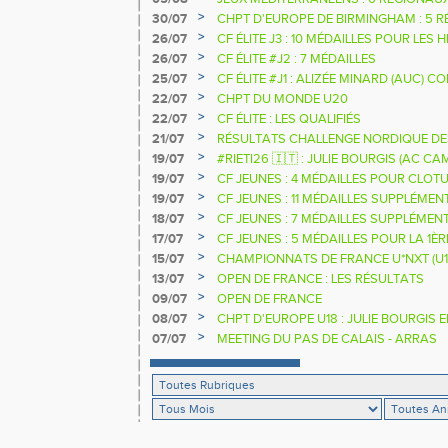
>
30/07
CHPT D'EUROPE DE BIRMINGHAM : 5 R
>
26/07
CF ÉLITE J3 : 10 MÉDAILLES POUR LES 
>
26/07
CF ÉLITE #J2 : 7 MÉDAILLES
>
25/07
CF ÉLITE #J1 : ALIZÉE MINARD (AUC)
NATIONALE
>
22/07
CHPT DU MONDE U20
>
22/07
CF ÉLITE : LES QUALIFIÉS
>
21/07
RÉSULTATS CHALLENGE NORDIQUE DE
2025 2026
>
19/07
#RIETI26 🇮🇹 : JULIE BOURGIS (AC 
D'EUROPE U18 DE LA PERCHE
>
19/07
CF JEUNES : 4 MÉDAILLES POUR CLOTU
>
19/07
CF JEUNES : 11 MÉDAILLES SUPPLÉMEN
>
18/07
CF JEUNES : 7 MÉDAILLES SUPPLÉMEN
>
17/07
CF JEUNES : 5 MÉDAILLES POUR LA 1È
>
15/07
CHAMPIONNATS DE FRANCE U*NXT (U1
>
13/07
OPEN DE FRANCE : LES RÉSULTATS
>
09/07
OPEN DE FRANCE
>
08/07
CHPT D'EUROPE U18 : JULIE BOURGIS 
>
07/07
MEETING DU PAS DE CALAIS - ARRAS