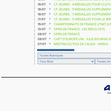
D'EUROPE U18 DE LA PERCHE
>
19/07
CF JEUNES : 4 MÉDAILLES POUR CLOTU
>
19/07
CF JEUNES : 11 MÉDAILLES SUPPLÉMEN
>
18/07
CF JEUNES : 7 MÉDAILLES SUPPLÉMEN
>
17/07
CF JEUNES : 5 MÉDAILLES POUR LA 1È
>
15/07
CHAMPIONNATS DE FRANCE U*NXT (U1
>
13/07
OPEN DE FRANCE : LES RÉSULTATS
>
09/07
OPEN DE FRANCE
>
08/07
CHPT D'EUROPE U18 : JULIE BOURGIS 
>
07/07
MEETING DU PAS DE CALAIS - ARRAS