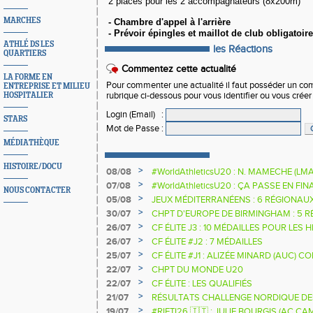
2 places pour les 2 accompagnateurs (8x200m)
MARCHES
- Chambre d'appel à l'arrière
- Prévoir épingles et maillot de club obligatoire
ATHLÉ DS LES
les Réactions
QUARTIERS
Commentez cette actualité
LA FORME EN
Pour commenter une actualité il faut posséder un compt
ENTREPRISE ET MILIEU
HOSPITALIER
rubrique ci-dessous pour vous identifier ou vous crée
Login (Email)
:
STARS
Mot de Passe
:
MÉDIATHÈQUE
HISTOIRE/DOCU
>
08/08
#WorldAthleticsU20 : N. MAMECHE (LM
>
07/08
#WorldAthleticsU20 : ÇA PASSE EN FI
NOUS CONTACTER
SAUTEURS
>
05/08
JEUX MÉDITERRANÉENS : 6 RÉGIONAU
>
30/07
CHPT D'EUROPE DE BIRMINGHAM : 5 R
>
26/07
CF ÉLITE J3 : 10 MÉDAILLES POUR LES 
>
26/07
CF ÉLITE #J2 : 7 MÉDAILLES
>
25/07
CF ÉLITE #J1 : ALIZÉE MINARD (AUC)
NATIONALE
>
22/07
CHPT DU MONDE U20
>
22/07
CF ÉLITE : LES QUALIFIÉS
>
21/07
RÉSULTATS CHALLENGE NORDIQUE DE
2025 2026
>
19/07
#RIETI26 🇮🇹 : JULIE BOURGIS (AC 