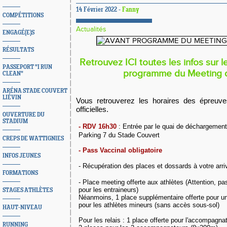
14 Février 2022 -
Fanny
COMPÉTITIONS
Actualités
ENGAGÉ(E)S
RÉSULTATS
Retrouvez ICI toutes les infos sur 
PASSEPORT "I RUN
programme du Meeting d
CLEAN"
ARÉNA STADE COUVERT
LIÉVIN
Vous retrouverez les horaires des épreuves
officielles.
OUVERTURE DU
STADIUM
- RDV 16h30
: Entrée par le quai de déchargement 
Parking 7 du Stade Couvert
CREPS DE WATTIGNIES
- Pass Vaccinal obligatoire
INFOS JEUNES
- Récupération des places et dossards à votre arri
FORMATIONS
- Place meeting offerte aux athlètes (Attention, p
pour les entraineurs)
STAGES ATHLÈTES
Néanmoins, 1 place supplémentaire offerte pour 
pour les athlètes mineurs (sans accès sous-sol)
HAUT-NIVEAU
Pour les relais : 1 place offerte pour l'accompagn
RUNNING