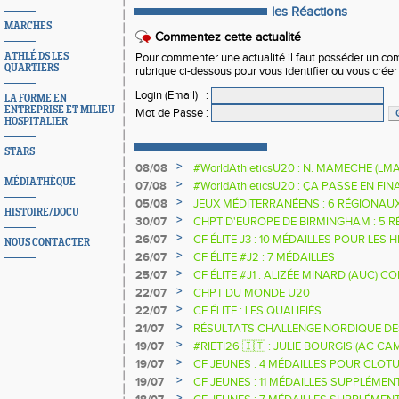
les Réactions
MARCHES
Commentez cette actualité
ATHLÉ DS LES
Pour commenter une actualité il faut posséder un compt
QUARTIERS
rubrique ci-dessous pour vous identifier ou vous crée
Login (Email)
:
LA FORME EN
ENTREPRISE ET MILIEU
Mot de Passe
:
HOSPITALIER
STARS
>
08/08
#WorldAthleticsU20 : N. MAMECHE (LM
MÉDIATHÈQUE
>
07/08
#WorldAthleticsU20 : ÇA PASSE EN FI
SAUTEURS
>
05/08
JEUX MÉDITERRANÉENS : 6 RÉGIONAU
HISTOIRE/DOCU
>
30/07
CHPT D'EUROPE DE BIRMINGHAM : 5 R
>
26/07
CF ÉLITE J3 : 10 MÉDAILLES POUR LES 
NOUS CONTACTER
>
26/07
CF ÉLITE #J2 : 7 MÉDAILLES
>
25/07
CF ÉLITE #J1 : ALIZÉE MINARD (AUC)
NATIONALE
>
22/07
CHPT DU MONDE U20
>
22/07
CF ÉLITE : LES QUALIFIÉS
>
21/07
RÉSULTATS CHALLENGE NORDIQUE DE
2025 2026
>
19/07
#RIETI26 🇮🇹 : JULIE BOURGIS (AC 
D'EUROPE U18 DE LA PERCHE
>
19/07
CF JEUNES : 4 MÉDAILLES POUR CLOTU
>
19/07
CF JEUNES : 11 MÉDAILLES SUPPLÉMEN
>