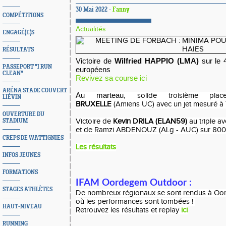
30 Mai 2022 -
Fanny
COMPÉTITIONS
Actualités
ENGAGÉ(E)S
RÉSULTATS
Victoire de 
Wilfried HAPPIO (LMA) 
sur le
PASSEPORT "I RUN
européens 
CLEAN"
Revivez sa course ici
ARÉNA STADE COUVERT
Au marteau, 
solide troisième p
LIÉVIN
BRUXELLE
(Amiens UC) avec un jet mesuré à 
OUVERTURE DU
Victoire de
Kevin DRILA (ELAN59)
au triple a
STADIUM
et de Ramzi ABDENOUZ (ALg - AUC) sur 800m
CREPS DE WATTIGNIES
Les résultats
INFOS JEUNES
FORMATIONS
IFAM Oordegem Outdoor :
STAGES ATHLÈTES
De nombreux régionaux se sont rendus à Oor
où les performances sont tombées !
HAUT-NIVEAU
Retrouvez les résultats et replay
ici
RUNNING