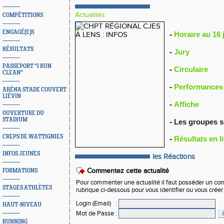
Actualités
COMPÉTITIONS
ENGAGÉ(E)S
Horaire au 16 
-
RÉSULTATS
Jury
-
PASSEPORT "I RUN
Circulaire
-
CLEAN"
Performances
-
ARÉNA STADE COUVERT
LIÉVIN
Affiche
-
OUVERTURE DU
STADIUM
-
Les groupes 
CREPS DE WATTIGNIES
Résultats en l
-
INFOS JEUNES
les Réactions
Commentez cette actualité
FORMATIONS
Pour commenter une actualité il faut posséder un compt
STAGES ATHLÈTES
rubrique ci-dessous pour vous identifier ou vous crée
Login (Email)
:
HAUT-NIVEAU
Mot de Passe
:
RUNNING