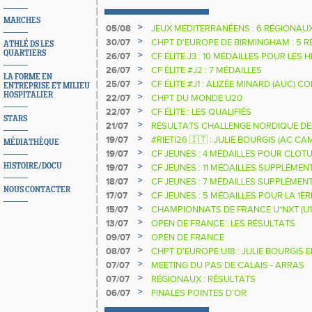
MARCHES
>
05/08
JEUX MÉDITERRANÉENS : 6 RÉGIONAU
>
30/07
CHPT D'EUROPE DE BIRMINGHAM : 5 R
ATHLÉ DS LES
QUARTIERS
>
26/07
CF ÉLITE J3 : 10 MÉDAILLES POUR LES 
>
26/07
CF ÉLITE #J2 : 7 MÉDAILLES
LA FORME EN
>
25/07
CF ÉLITE #J1 : ALIZÉE MINARD (AUC)
ENTREPRISE ET MILIEU
NATIONALE
HOSPITALIER
>
22/07
CHPT DU MONDE U20
>
22/07
CF ÉLITE : LES QUALIFIÉS
STARS
>
21/07
RÉSULTATS CHALLENGE NORDIQUE DE
2025 2026
>
19/07
#RIETI26 🇮🇹 : JULIE BOURGIS (AC 
MÉDIATHÈQUE
D'EUROPE U18 DE LA PERCHE
>
19/07
CF JEUNES : 4 MÉDAILLES POUR CLOTU
>
HISTOIRE/DOCU
19/07
CF JEUNES : 11 MÉDAILLES SUPPLÉMEN
>
18/07
CF JEUNES : 7 MÉDAILLES SUPPLÉMEN
NOUS CONTACTER
>
17/07
CF JEUNES : 5 MÉDAILLES POUR LA 1È
>
15/07
CHAMPIONNATS DE FRANCE U*NXT (U1
>
13/07
OPEN DE FRANCE : LES RÉSULTATS
>
09/07
OPEN DE FRANCE
>
08/07
CHPT D'EUROPE U18 : JULIE BOURGIS 
>
07/07
MEETING DU PAS DE CALAIS - ARRAS
>
07/07
RÉGIONAUX : RÉSULTATS
>
06/07
FINALES POINTES D'OR