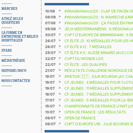
MARCHES
>
10/08
#WorldAthleticsU20 : CLAP DE FIN EN
>
08/08
#WorldAthleticsU20 : N. MAMECHE (LM
ATHLÉ DS LES
>
07/08
#WorldAthleticsU20 : ÇA PASSE EN FI
QUARTIERS
SAUTEURS
>
05/08
JEUX MÉDITERRANÉENS : 6 RÉGIONAU
LA FORME EN
>
30/07
CHPT D'EUROPE DE BIRMINGHAM : 5 R
ENTREPRISE ET MILIEU
>
26/07
CF ÉLITE J3 : 10 MÉDAILLES POUR LES 
HOSPITALIER
>
26/07
CF ÉLITE #J2 : 7 MÉDAILLES
STARS
>
25/07
CF ÉLITE #J1 : ALIZÉE MINARD (AUC)
NATIONALE
>
22/07
CHPT DU MONDE U20
MÉDIATHÈQUE
>
22/07
CF ÉLITE : LES QUALIFIÉS
>
21/07
RÉSULTATS CHALLENGE NORDIQUE DE
HISTOIRE/DOCU
2025 2026
>
19/07
#RIETI26 🇮🇹 : JULIE BOURGIS (AC 
D'EUROPE U18 DE LA PERCHE
NOUS CONTACTER
>
19/07
CF JEUNES : 4 MÉDAILLES POUR CLOTU
>
19/07
CF JEUNES : 11 MÉDAILLES SUPPLÉMEN
>
18/07
CF JEUNES : 7 MÉDAILLES SUPPLÉMEN
>
17/07
CF JEUNES : 5 MÉDAILLES POUR LA 1È
>
15/07
CHAMPIONNATS DE FRANCE U*NXT (U1
>
13/07
OPEN DE FRANCE : LES RÉSULTATS
>
09/07
OPEN DE FRANCE
>
08/07
CHPT D'EUROPE U18 : JULIE BOURGIS 