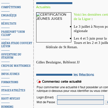
Actualités
COMPÉTITIONS
Voici les dernières cer
ENGAGÉ(E)S
de la Ligue
:
RÉSULTATS
Le 3 juillet à Noyon po
régionale
PASSEPORT "I RUN
CLEAN"
Les 4 et 5 juin pour la 
Tours et les 2 et 3 juill
ARÉNA STADE COUVERT
fédérale de St Renan.
LIÉVIN
OUVERTURE DU
STADIUM
Gilles Beulaigne, Référent JJ
CREPS DE WATTIGNIES
INFOS JEUNES
les Réactions
Commentez cette actualité
FORMATIONS
Pour commenter une actualité il faut posséder un compt
STAGES ATHLÈTES
rubrique ci-dessous pour vous identifier ou vous crée
Login (Email)
:
HAUT-NIVEAU
Mot de Passe
:
RUNNING