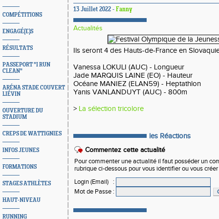
13 Juillet 2022 -
Fanny
COMPÉTITIONS
Actualités
ENGAGÉ(E)S
RÉSULTATS
Ils seront 4 des Hauts-de-France en Slovaqui
PASSEPORT "I RUN
Vanessa LOKULI (AUC) - Longueur
CLEAN"
Jade MARQUIS LAINE (EO) - Hauteur
Océane MANIEZ (ELAN59) - Heptathlon
ARÉNA STADE COUVERT
Yanis VANLANDUYT (AUC) - 800m
LIÉVIN
>
La sélection tricolore
OUVERTURE DU
STADIUM
CREPS DE WATTIGNIES
les Réactions
Commentez cette actualité
INFOS JEUNES
Pour commenter une actualité il faut posséder un compt
FORMATIONS
rubrique ci-dessous pour vous identifier ou vous crée
Login (Email)
:
STAGES ATHLÈTES
Mot de Passe
:
HAUT-NIVEAU
RUNNING