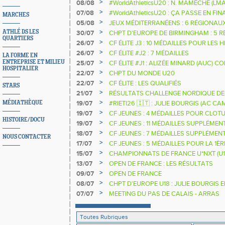
>
08/08
#WorldAthleticsU20 : N. MAMECHE (LM
>
07/08
#WorldAthleticsU20 : ÇA PASSE EN FI
MARCHES
SAUTEURS
>
05/08
JEUX MÉDITERRANÉENS : 6 RÉGIONAU
>
ATHLÉ DS LES
30/07
CHPT D'EUROPE DE BIRMINGHAM : 5 R
QUARTIERS
>
26/07
CF ÉLITE J3 : 10 MÉDAILLES POUR LES 
>
26/07
CF ÉLITE #J2 : 7 MÉDAILLES
LA FORME EN
>
ENTREPRISE ET MILIEU
25/07
CF ÉLITE #J1 : ALIZÉE MINARD (AUC)
HOSPITALIER
NATIONALE
>
22/07
CHPT DU MONDE U20
>
22/07
CF ÉLITE : LES QUALIFIÉS
STARS
>
21/07
RÉSULTATS CHALLENGE NORDIQUE DE
2025 2026
>
MÉDIATHÈQUE
19/07
#RIETI26 🇮🇹 : JULIE BOURGIS (AC 
D'EUROPE U18 DE LA PERCHE
>
19/07
CF JEUNES : 4 MÉDAILLES POUR CLOTU
HISTOIRE/DOCU
>
19/07
CF JEUNES : 11 MÉDAILLES SUPPLÉMEN
>
18/07
CF JEUNES : 7 MÉDAILLES SUPPLÉMEN
NOUS CONTACTER
>
17/07
CF JEUNES : 5 MÉDAILLES POUR LA 1È
>
15/07
CHAMPIONNATS DE FRANCE U*NXT (U1
>
13/07
OPEN DE FRANCE : LES RÉSULTATS
>
09/07
OPEN DE FRANCE
>
08/07
CHPT D'EUROPE U18 : JULIE BOURGIS 
>
07/07
MEETING DU PAS DE CALAIS - ARRAS