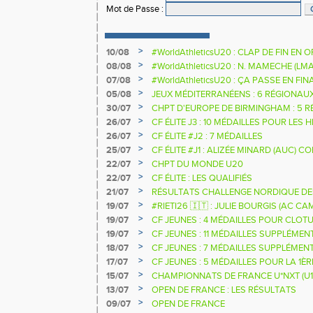
Mot de Passe
:
>
10/08
#WorldAthleticsU20 : CLAP DE FIN EN
>
08/08
#WorldAthleticsU20 : N. MAMECHE (LM
>
07/08
#WorldAthleticsU20 : ÇA PASSE EN FI
SAUTEURS
>
05/08
JEUX MÉDITERRANÉENS : 6 RÉGIONAU
>
30/07
CHPT D'EUROPE DE BIRMINGHAM : 5 R
>
26/07
CF ÉLITE J3 : 10 MÉDAILLES POUR LES 
>
26/07
CF ÉLITE #J2 : 7 MÉDAILLES
>
25/07
CF ÉLITE #J1 : ALIZÉE MINARD (AUC)
NATIONALE
>
22/07
CHPT DU MONDE U20
>
22/07
CF ÉLITE : LES QUALIFIÉS
>
21/07
RÉSULTATS CHALLENGE NORDIQUE DE
2025 2026
>
19/07
#RIETI26 🇮🇹 : JULIE BOURGIS (AC 
D'EUROPE U18 DE LA PERCHE
>
19/07
CF JEUNES : 4 MÉDAILLES POUR CLOTU
>
19/07
CF JEUNES : 11 MÉDAILLES SUPPLÉMEN
>
18/07
CF JEUNES : 7 MÉDAILLES SUPPLÉMEN
>
17/07
CF JEUNES : 5 MÉDAILLES POUR LA 1È
>
15/07
CHAMPIONNATS DE FRANCE U*NXT (U1
>
13/07
OPEN DE FRANCE : LES RÉSULTATS
>
09/07
OPEN DE FRANCE