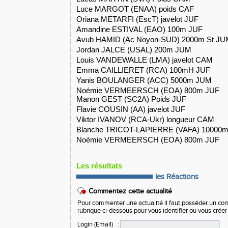
Luce MARGOT (ENAA) poids CA
Oriana METARFI (EscT) javelot JU
Amandine ESTIVAL (EAO) 100m JU
Avub HAMID (Ac Noyon-SUD) 2000m St JU
Jordan JALCE (USAL) 200m JU
Louis VANDEWALLE (LMA) javelot CA
Emma CAILLIERET (RCA) 100mH JU
Yanis BOULANGER (ACC) 5000m J
Noémie VERMEERSCH (EOA) 800m J
Manon GEST (SC2A) Poids JUF
Flavie COUSIN (AA) javelot JUF
Viktor IVANOV (RCA-Ukr) longueur CA
Blanche TRICOT-LAPIERRE (VAFA) 10000m
Noémie VERMEERSCH (EOA) 800m J
Les résultats
les Réactions
Commentez cette actualité
Pour commenter une actualité il faut posséder un compt
rubrique ci-dessous pour vous identifier ou vous crée
Login (Email)
: