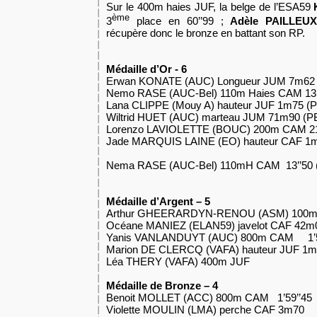
Sur le 400m haies JUF, la belge de l’ESA59
ème
3
place en 60’’99 ;
Adèle PAILLEUX
récupère donc le bronze en battant son RP.
Médaille d’Or - 6
Erwan KONATE (AUC) Longueur JUM 7m62
Nemo RASE (AUC-Bel) 110m Haies CAM 13’
Lana CLIPPE (Mouy A) hauteur JUF 1m75 (
Wiltrid HUET (AUC) marteau JUM 71m90 (P
Lorenzo LAVIOLETTE (BOUC) 200m CAM 21’
Jade MARQUIS LAINE (EO) hauteur CAF 1
Nema RASE (AUC-Bel) 110mH CAM 13’’50 
Médaille d’Argent – 5
Arthur GHEERARDYN-RENOU (ASM) 100m 
Océane MANIEZ (ELAN59) javelot CAF 42
Yanis VANLANDUYT (AUC) 800m CAM 1’5
Marion DE CLERCQ (VAFA) hauteur JUF 1m
Léa THERY (VAFA) 400m JUF
Médaille de Bronze – 4
Benoit MOLLET (ACC) 800m CAM 1’59’’45
Violette MOULIN (LMA) perche CAF 3m70