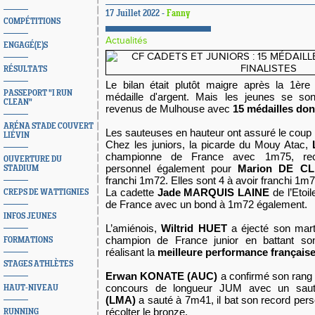
17 Juillet 2022 -
Fanny
COMPÉTITIONS
Actualités
ENGAGÉ(E)S
RÉSULTATS
Le bilan était plutôt maigre après la 1èr
PASSEPORT "I RUN
médaille d'argent. Mais les jeunes se son
CLEAN"
revenus de Mulhouse avec
15 médailles dont
ARÉNA STADE COUVERT
Les sauteuses en hauteur ont assuré le coup
LIÉVIN
Chez les juniors, la picarde du Mouy Atac,
championne de France avec 1m75, rec
OUVERTURE DU
personnel également pour
Marion DE C
STADIUM
franchi 1m72. Elles sont 4 à avoir franchi 1m7
La cadette
Jade MARQUIS LAINE
de l’Etoi
CREPS DE WATTIGNIES
de France avec un bond à 1m72 également.
INFOS JEUNES
L’amiénois,
Wiltrid HUET
a éjecté son mart
champion de France junior en battant so
FORMATIONS
réalisant la
meilleure performance française 
STAGES ATHLÈTES
Erwan KONATE (AUC)
a confirmé son rang 
concours de longueur JUM avec un sa
HAUT-NIVEAU
(LMA)
a sauté à 7m41, il bat son record pers
récolter le bronze.
RUNNING