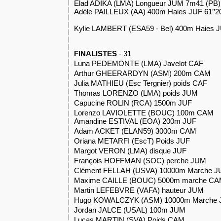
Elad ADIKA (LMA) Longueur JUM 7m41 (PB)
Adèle PAILLEUX (AA) 400m Haies JUF 61’’
Kylie LAMBERT (ESA59 - Bel) 400m Haies J
FINALISTES
- 31
Luna PEDEMONTE (LMA) Javelot C
Arthur GHEERARDYN (ASM) 200m C
Julia MATHIEU (Esc Tergnier) poids CA
Thomas LORENZO (LMA) poids JU
Capucine ROLIN (RCA) 1500m JU
Lorenzo LAVIOLETTE (BOUC) 100m C
Amandine ESTIVAL (EOA) 200m JU
Adam ACKET (ELAN59) 3000m CA
Oriana METARFI (EscT) Poids JU
Margot VERON (LMA) disque JU
François HOFFMAN (SOC) perche J
Clément FELLAH (USVA) 10000m Marche J
Maxime CAILLE (BOUC) 5000m marche C
Martin LEFEBVRE (VAFA) hauteur JU
Hugo KOWALCZYK (ASM) 10000m Marche 
Jordan JALCE (USAL) 100m JU
Lucas MARTIN (SVA) Poids CA