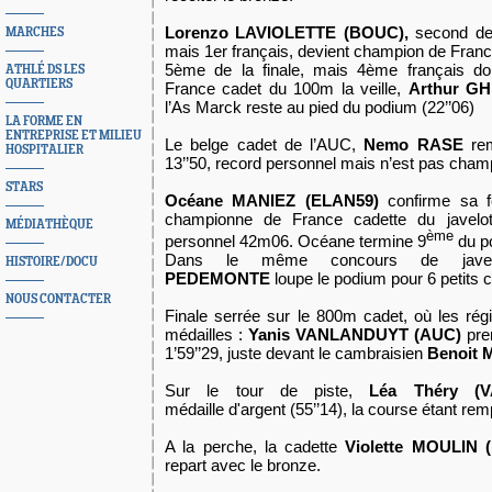
Lorenzo LAVIOLETTE (BOUC),
second de 
MARCHES
mais 1er français, devient champion de Franc
5ème de la finale, mais 4ème français do
ATHLÉ DS LES
QUARTIERS
France cadet du 100m la veille,
Arthur 
l’As Marck reste au pied du podium (22’’06)
LA FORME EN
ENTREPRISE ET MILIEU
Le belge cadet de l’AUC,
Nemo RASE
rem
HOSPITALIER
13’’50, record personnel mais n’est pas cham
STARS
Océane MANIEZ (ELAN59)
confirme sa f
championne de France cadette du javelot
MÉDIATHÈQUE
ème
personnel 42m06. Océane termine 9
du p
Dans le même concours de javelo
HISTOIRE/DOCU
PEDEMONTE
loupe le podium pour 6 petits 
NOUS CONTACTER
Finale serrée sur le 800m cadet, où les ré
médailles :
Yanis VANLANDUYT (AUC)
pren
1’59’’29, juste devant le cambraisien
Benoit
Sur le tour de piste,
Léa Théry (V
médaille d'argent (55’’14), la course étant re
A la perche, la cadette
Violette MOULIN 
repart avec le bronze.