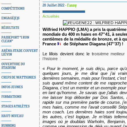
20 Juillet 2022 -
Fanny
COMPÉTITIONS
Actualités
ENGAGÉ(E)S
RÉSULTATS
Wilfried HAPPIO (LMA)
a pris la quatrième
mondiale du 400 m haies en 47''41, à seule
PASSEPORT "I RUN
centièmes de la médaille de bronze, et à q
CLEAN"
France
de Stéphane Diagana (47''37) !
ARÉNA STADE COUVERT
Le lillois devient donc le t
roisième meilleu
LIÉVIN
l’histoire
:
OUVERTURE DU
STADIUM
«
Pour le moment, je suis déçu, parce qu’
quelques jours, je me dirai que j’ai vra
CREPS DE WATTIGNIES
dernières semaines, mais pour l’instant, c’est
suis quand même content de me rapproche
INFOS JEUNES
Diagana, c’est un mentor et un exemple pour m
en tant qu’homme. Je savais que j’allais devoi
FORMATIONS
me laisser trop déborder par Dos Santos
rapide sur ma première partie de course, j’
STAGES ATHLÈTES
mes haies, comme me l’avait conseillé Sté
mon coach. Les dernières haies sont toujo
HAUT-NIVEAU
les autres, c’est logique. Je m’étais telle
images où je doublais Warholm, Benjamin, 
RUNNING
comme une impression de déjà vu quand j’a