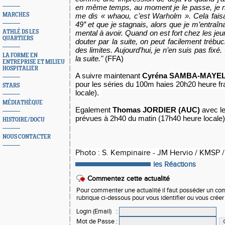
en même temps, au moment je le passe, je n
MARCHES
me dis « whaou, c’est Warholm ».
Cela faisa
49’’ et que je stagnais, alors que je m’entraîna
ATHLÉ DS LES
mental à avoir. Quand on est fort chez les j
QUARTIERS
douter par la suite, on peut facilement tréb
des limites. Aujourd’hui, je n’en suis pas fixé
LA FORME EN
la suite."
(FFA)
ENTREPRISE ET MILIEU
HOSPITALIER
A suivre maintenant
Cyréna SAMBA-MAYEL
pour les séries du 100m haies 20h20 heure f
STARS
locale).
MÉDIATHÈQUE
Egalement
Thomas JORDIER (AUC)
avec le
prévues à 2h40 du matin (17h40 heure locale)
HISTOIRE/DOCU
NOUS CONTACTER
Photo : S. Kempinaire - JM Hervio / KMSP 
les Réactions
Commentez cette actualité
Pour commenter une actualité il faut posséder un compt
rubrique ci-dessous pour vous identifier ou vous crée
Login (Email)
:
Mot de Passe
: