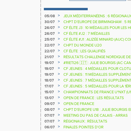
>
05/08
JEUX MÉDITERRANÉENS : 6 RÉGIONAU
>
30/07
CHPT D'EUROPE DE BIRMINGHAM : 5 R
>
26/07
CF ÉLITE J3 : 10 MÉDAILLES POUR LES 
>
26/07
CF ÉLITE #J2 : 7 MÉDAILLES
>
25/07
CF ÉLITE #J1 : ALIZÉE MINARD (AUC)
NATIONALE
>
22/07
CHPT DU MONDE U20
>
22/07
CF ÉLITE : LES QUALIFIÉS
>
21/07
RÉSULTATS CHALLENGE NORDIQUE DE
2025 2026
>
19/07
#RIETI26 🇮🇹 : JULIE BOURGIS (AC 
D'EUROPE U18 DE LA PERCHE
>
19/07
CF JEUNES : 4 MÉDAILLES POUR CLOTU
>
19/07
CF JEUNES : 11 MÉDAILLES SUPPLÉMEN
>
18/07
CF JEUNES : 7 MÉDAILLES SUPPLÉMEN
>
17/07
CF JEUNES : 5 MÉDAILLES POUR LA 1È
>
15/07
CHAMPIONNATS DE FRANCE U*NXT (U1
>
13/07
OPEN DE FRANCE : LES RÉSULTATS
>
09/07
OPEN DE FRANCE
>
08/07
CHPT D'EUROPE U18 : JULIE BOURGIS 
>
07/07
MEETING DU PAS DE CALAIS - ARRAS
>
07/07
RÉGIONAUX : RÉSULTATS
>
06/07
FINALES POINTES D'OR