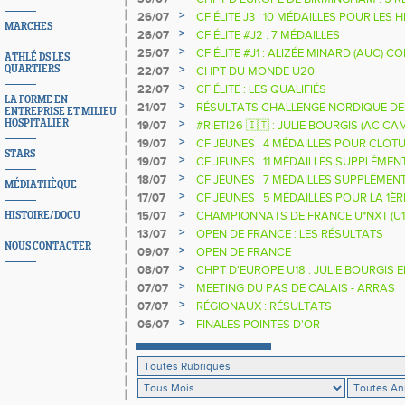
>
26/07
CF ÉLITE J3 : 10 MÉDAILLES POUR LES 
MARCHES
>
26/07
CF ÉLITE #J2 : 7 MÉDAILLES
>
25/07
CF ÉLITE #J1 : ALIZÉE MINARD (AUC)
ATHLÉ DS LES
NATIONALE
>
QUARTIERS
22/07
CHPT DU MONDE U20
>
22/07
CF ÉLITE : LES QUALIFIÉS
LA FORME EN
>
21/07
RÉSULTATS CHALLENGE NORDIQUE DE
ENTREPRISE ET MILIEU
2025 2026
>
HOSPITALIER
19/07
#RIETI26 🇮🇹 : JULIE BOURGIS (AC 
D'EUROPE U18 DE LA PERCHE
>
19/07
CF JEUNES : 4 MÉDAILLES POUR CLOTU
STARS
>
19/07
CF JEUNES : 11 MÉDAILLES SUPPLÉMEN
>
18/07
CF JEUNES : 7 MÉDAILLES SUPPLÉMEN
MÉDIATHÈQUE
>
17/07
CF JEUNES : 5 MÉDAILLES POUR LA 1È
>
15/07
CHAMPIONNATS DE FRANCE U*NXT (U1
HISTOIRE/DOCU
>
13/07
OPEN DE FRANCE : LES RÉSULTATS
NOUS CONTACTER
>
09/07
OPEN DE FRANCE
>
08/07
CHPT D'EUROPE U18 : JULIE BOURGIS 
>
07/07
MEETING DU PAS DE CALAIS - ARRAS
>
07/07
RÉGIONAUX : RÉSULTATS
>
06/07
FINALES POINTES D'OR