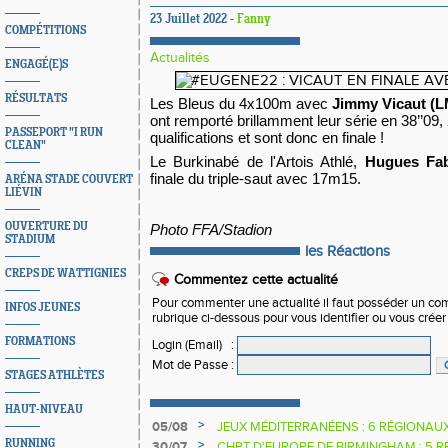
23 Juillet 2022 -
Fanny
COMPÉTITIONS
Actualités
ENGAGÉ(E)S
RÉSULTATS
Les Bleus
 du 4x100m avec 
Jimmy Vicaut
 (
ont remporté brillamment leur série en 38’’09
,
PASSEPORT "I RUN
qualifications et sont donc en finale !
CLEAN"
Le Burkinabé de l'Artois Athlé, 
Hugues Fa
finale du triple-saut avec 17m15. 
ARÉNA STADE COUVERT
LIÉVIN
OUVERTURE DU
Photo FFA/Stadion 
STADIUM
les Réactions
CREPS DE WATTIGNIES
Commentez cette actualité
Pour commenter une actualité il faut posséder un compt
INFOS JEUNES
rubrique ci-dessous pour vous identifier ou vous crée
FORMATIONS
Login (Email)
:
Mot de Passe
:
STAGES ATHLÈTES
HAUT-NIVEAU
>
05/08
JEUX MÉDITERRANÉENS : 6 RÉGIONAU
>
RUNNING
30/07
CHPT D'EUROPE DE BIRMINGHAM : 5 R