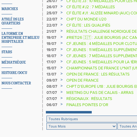
>
26/07
CF ÉLITE J3 : 10 MÉDAILLES POUR LES 
>
26/07
CF ÉLITE #J2 : 7 MÉDAILLES
MARCHES
>
25/07
CF ÉLITE #J1 : ALIZÉE MINARD (AUC)
NATIONALE
>
22/07
CHPT DU MONDE U20
ATHLÉ DS LES
QUARTIERS
>
22/07
CF ÉLITE : LES QUALIFIÉS
>
21/07
RÉSULTATS CHALLENGE NORDIQUE DE
LA FORME EN
2025 2026
>
19/07
#RIETI26 🇮🇹 : JULIE BOURGIS (AC 
ENTREPRISE ET MILIEU
HOSPITALIER
D'EUROPE U18 DE LA PERCHE
>
19/07
CF JEUNES : 4 MÉDAILLES POUR CLOTU
>
19/07
CF JEUNES : 11 MÉDAILLES SUPPLÉMEN
STARS
>
18/07
CF JEUNES : 7 MÉDAILLES SUPPLÉMEN
>
17/07
CF JEUNES : 5 MÉDAILLES POUR LA 1È
MÉDIATHÈQUE
>
15/07
CHAMPIONNATS DE FRANCE U*NXT (U1
HISTOIRE/DOCU
>
13/07
OPEN DE FRANCE : LES RÉSULTATS
>
09/07
OPEN DE FRANCE
NOUS CONTACTER
>
08/07
CHPT D'EUROPE U18 : JULIE BOURGIS 
>
07/07
MEETING DU PAS DE CALAIS - ARRAS
>
07/07
RÉGIONAUX : RÉSULTATS
>
06/07
FINALES POINTES D'OR