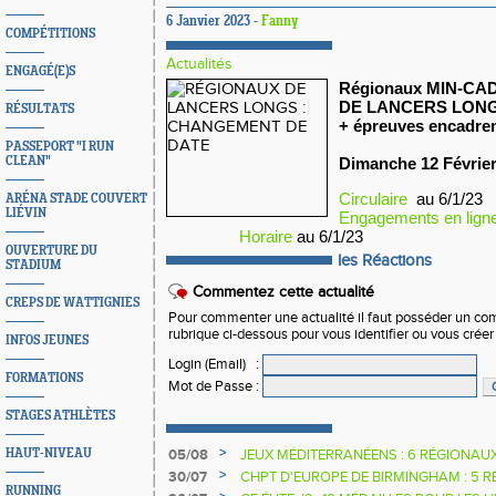
6 Janvier 2023 -
Fanny
COMPÉTITIONS
Actualités
ENGAGÉ(E)S
Régionaux MIN-CA
DE LANCERS LON
RÉSULTATS
+
épreuves
encadre
PASSEPORT "I RUN
CLEAN"
Dimanche 12 Févrie
Circulaire
au 6/1/23
ARÉNA STADE COUVERT
LIÉVIN
Engagements en lign
Horaire
au 6/1/23
OUVERTURE DU
les Réactions
STADIUM
Commentez cette actualité
CREPS DE WATTIGNIES
Pour commenter une actualité il faut posséder un compt
rubrique ci-dessous pour vous identifier ou vous crée
INFOS JEUNES
Login (Email)
:
FORMATIONS
Mot de Passe
:
STAGES ATHLÈTES
>
HAUT-NIVEAU
05/08
JEUX MÉDITERRANÉENS : 6 RÉGIONAU
>
30/07
CHPT D'EUROPE DE BIRMINGHAM : 5 R
RUNNING