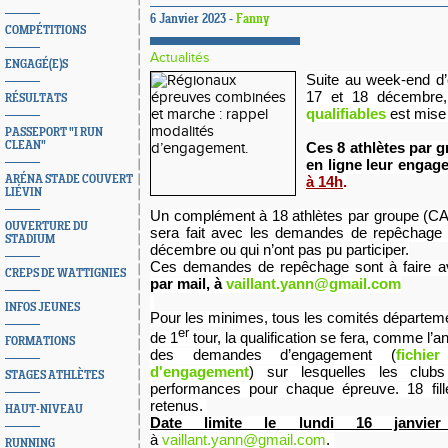
6 Janvier 2023 -
Fanny
COMPÉTITIONS
Actualités
ENGAGÉ(E)S
Suite au week-end d
17 et 18 décembre
RÉSULTATS
qualifiables
est mise 
PASSEPORT "I RUN
CLEAN"
Ces 8 athlètes par 
en ligne leur engag
ARÉNA STADE COUVERT
à 14h
.
LIÉVIN
Un complément à 18 athlètes par groupe (C
OUVERTURE DU
sera fait avec les demandes de repêchage d
STADIUM
décembre ou qui n’ont pas pu participer.
Ces demandes de repêchage sont à faire av
CREPS DE WATTIGNIES
par mail, à
vaillant.yann@gmail.com
INFOS JEUNES
Pour les minimes, tous les comités départeme
er
de 1
tour, la qualification se fera, comme l’
FORMATIONS
des demandes d’engagement (
fichi
d'engagement
) sur lesquelles les clubs
STAGES ATHLÈTES
performances pour chaque épreuve. 18 fill
retenus.
HAUT-NIVEAU
Date limite le lundi 16 janvi
à
vaillant.yann@gmail.com
.
RUNNING