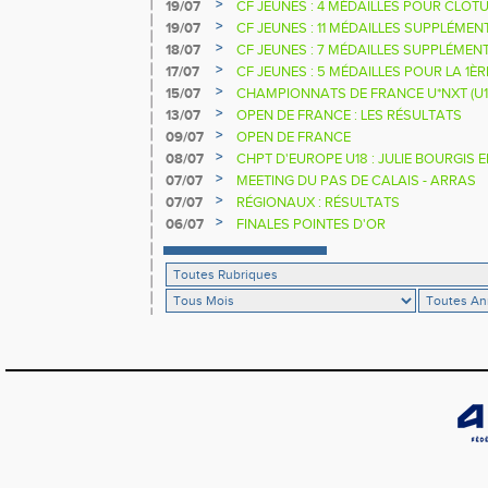
D'EUROPE U18 DE LA PERCHE
>
19/07
CF JEUNES : 4 MÉDAILLES POUR CLOTU
>
19/07
CF JEUNES : 11 MÉDAILLES SUPPLÉMEN
>
18/07
CF JEUNES : 7 MÉDAILLES SUPPLÉMEN
>
17/07
CF JEUNES : 5 MÉDAILLES POUR LA 1È
>
15/07
CHAMPIONNATS DE FRANCE U*NXT (U1
>
13/07
OPEN DE FRANCE : LES RÉSULTATS
>
09/07
OPEN DE FRANCE
>
08/07
CHPT D'EUROPE U18 : JULIE BOURGIS 
>
07/07
MEETING DU PAS DE CALAIS - ARRAS
>
07/07
RÉGIONAUX : RÉSULTATS
>
06/07
FINALES POINTES D'OR