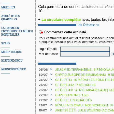
Cela permettra de donner la liste des athlètes 
MARCHES
10.
ATHLÉ DS LES
+
La circulaire complète
avec toutes les info
QUARTIERS
les Réactions
LA FORME EN
ENTREPRISE ET MILIEU
Commentez cette actualité
HOSPITALIER
Pour commenter une actualité il faut posséder un compt
rubrique ci-dessous pour vous identifier ou vous crée
STARS
Login (Email)
:
MÉDIATHÈQUE
Mot de Passe
:
HISTOIRE/DOCU
>
NOUS CONTACTER
05/08
JEUX MÉDITERRANÉENS : 6 RÉGIONAU
>
30/07
CHPT D'EUROPE DE BIRMINGHAM : 5 R
>
26/07
CF ÉLITE J3 : 10 MÉDAILLES POUR LES 
>
26/07
CF ÉLITE #J2 : 7 MÉDAILLES
>
25/07
CF ÉLITE #J1 : ALIZÉE MINARD (AUC)
NATIONALE
>
22/07
CHPT DU MONDE U20
>
22/07
CF ÉLITE : LES QUALIFIÉS
>
21/07
RÉSULTATS CHALLENGE NORDIQUE DE
2025 2026
>
19/07
#RIETI26 🇮🇹 : JULIE BOURGIS (AC 