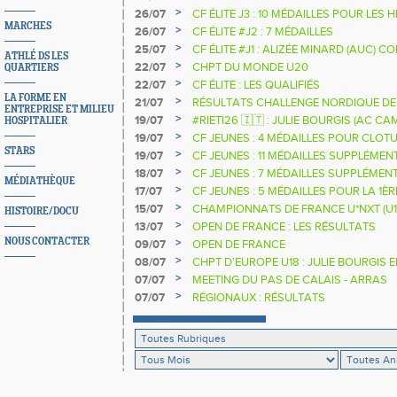
>
26/07
CF ÉLITE J3 : 10 MÉDAILLES POUR LES 
MARCHES
>
26/07
CF ÉLITE #J2 : 7 MÉDAILLES
>
25/07
CF ÉLITE #J1 : ALIZÉE MINARD (AUC)
ATHLÉ DS LES
NATIONALE
>
22/07
CHPT DU MONDE U20
QUARTIERS
>
22/07
CF ÉLITE : LES QUALIFIÉS
LA FORME EN
>
21/07
RÉSULTATS CHALLENGE NORDIQUE DE
ENTREPRISE ET MILIEU
2025 2026
>
19/07
#RIETI26 🇮🇹 : JULIE BOURGIS (AC 
HOSPITALIER
D'EUROPE U18 DE LA PERCHE
>
19/07
CF JEUNES : 4 MÉDAILLES POUR CLOTU
STARS
>
19/07
CF JEUNES : 11 MÉDAILLES SUPPLÉMEN
>
18/07
CF JEUNES : 7 MÉDAILLES SUPPLÉMEN
MÉDIATHÈQUE
>
17/07
CF JEUNES : 5 MÉDAILLES POUR LA 1È
>
15/07
CHAMPIONNATS DE FRANCE U*NXT (U1
HISTOIRE/DOCU
>
13/07
OPEN DE FRANCE : LES RÉSULTATS
NOUS CONTACTER
>
09/07
OPEN DE FRANCE
>
08/07
CHPT D'EUROPE U18 : JULIE BOURGIS 
>
07/07
MEETING DU PAS DE CALAIS - ARRAS
>
07/07
RÉGIONAUX : RÉSULTATS