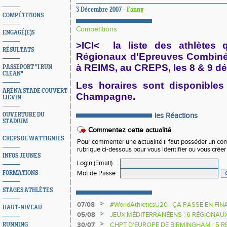
3 Décembre 2007 -
Fanny
COMPÉTITIONS
Compétitions
ENGAGÉ(E)S
>ICI< la liste des
athlètes q
RÉSULTATS
Régionaux d'Epreuves Combinée
à REIMS, au CREPS, les 8 & 9 d
PASSEPORT "I RUN
CLEAN"
Les horaires sont disponibles 
ARÉNA STADE COUVERT
Champagne
.
LIÉVIN
OUVERTURE DU
les Réactions
STADIUM
Commentez cette actualité
CREPS DE WATTIGNIES
Pour commenter une actualité il faut posséder un compt
rubrique ci-dessous pour vous identifier ou vous crée
INFOS JEUNES
Login (Email)
:
Mot de Passe
:
FORMATIONS
STAGES ATHLÈTES
>
07/08
#WorldAthleticsU20 : ÇA PASSE EN FI
HAUT-NIVEAU
SAUTEURS
>
05/08
JEUX MÉDITERRANÉENS : 6 RÉGIONAU
>
30/07
CHPT D'EUROPE DE BIRMINGHAM : 5 R
RUNNING