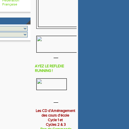
Fédération
Française
----
AYEZ LE REFLEXE
RUNNING !
----
Les CD d'Aménagement
des cours d'école
Cycle 1 et
Cycles 2 & 3