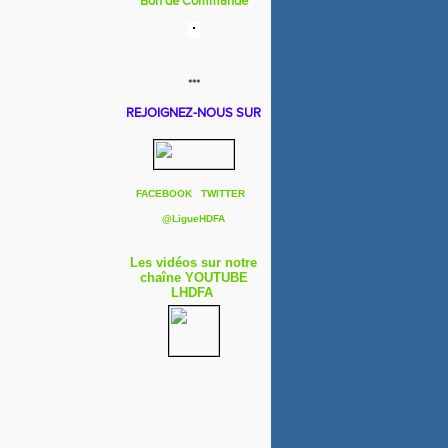
Bon de Commande
***
REJOIGNEZ-NOUS SUR
FACEBOOK
TWITTER
@
LigueHDFA
Les vidéos sur notre
chaîne YOUTUBE
LHDFA