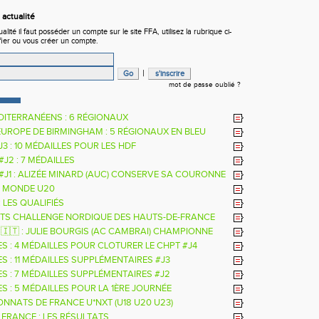
actualité
ité il faut posséder un compte sur le site FFA, utilisez la rubrique ci-
fier ou vous créer un compte.
|
mot de passe oublié ?
DITERRANÉENS : 6 RÉGIONAUX
EUROPE DE BIRMINGHAM : 5 RÉGIONAUX EN BLEU
 J3 : 10 MÉDAILLES POUR LES HDF
 #J2 : 7 MÉDAILLES
 #J1 : ALIZÉE MINARD (AUC) CONSERVE SA COURONNE
LE
 MONDE U20
: LES QUALIFIÉS
TS CHALLENGE NORDIQUE DES HAUTS-DE-FRANCE
26
 🇮🇹 : JULIE BOURGIS (AC CAMBRAI) CHAMPIONNE
E U18 DE LA PERCHE
ES : 4 MÉDAILLES POUR CLOTURER LE CHPT #J4
S : 11 MÉDAILLES SUPPLÉMENTAIRES #J3
ES : 7 MÉDAILLES SUPPLÉMENTAIRES #J2
S : 5 MÉDAILLES POUR LA 1ÈRE JOURNÉE
NNATS DE FRANCE U*NXT (U18 U20 U23)
 FRANCE : LES RÉSULTATS