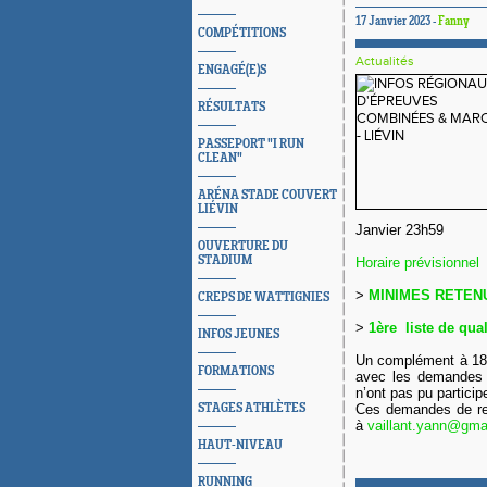
17 Janvier 2023 -
Fanny
COMPÉTITIONS
Actualités
ENGAGÉ(E)S
RÉSULTATS
PASSEPORT "I RUN
CLEAN"
ARÉNA STADE COUVERT
LIÉVIN
Janvier 23h59
OUVERTURE DU
STADIUM
Horaire prévisionnel
>
MINIMES RETENU
CREPS DE WATTIGNIES
>
1ère liste de qual
INFOS JEUNES
Un complément à 18 
FORMATIONS
avec les demandes 
n’ont pas pu participe
STAGES ATHLÈTES
Ces demandes de rep
à
vaillant.yann@gma
HAUT-NIVEAU
RUNNING