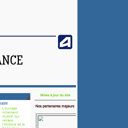
ANCE
Mises à jour du site
naire
Nos partenaires majeurs
L'ouvrage
richement
illustré, qui
retrace
l’Histoire de la