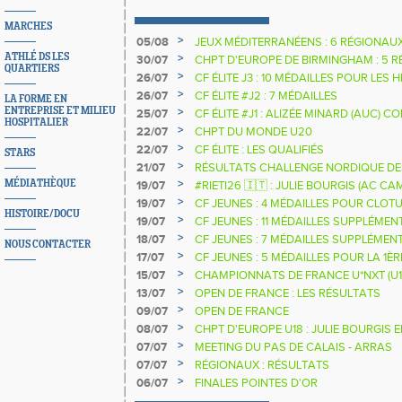
MARCHES
>
05/08
JEUX MÉDITERRANÉENS : 6 RÉGIONAU
ATHLÉ DS LES
>
30/07
CHPT D'EUROPE DE BIRMINGHAM : 5 R
QUARTIERS
>
26/07
CF ÉLITE J3 : 10 MÉDAILLES POUR LES 
>
26/07
CF ÉLITE #J2 : 7 MÉDAILLES
LA FORME EN
ENTREPRISE ET MILIEU
>
25/07
CF ÉLITE #J1 : ALIZÉE MINARD (AUC)
HOSPITALIER
NATIONALE
>
22/07
CHPT DU MONDE U20
>
22/07
CF ÉLITE : LES QUALIFIÉS
STARS
>
21/07
RÉSULTATS CHALLENGE NORDIQUE DE
2025 2026
>
MÉDIATHÈQUE
19/07
#RIETI26 🇮🇹 : JULIE BOURGIS (AC 
D'EUROPE U18 DE LA PERCHE
>
19/07
CF JEUNES : 4 MÉDAILLES POUR CLOTU
HISTOIRE/DOCU
>
19/07
CF JEUNES : 11 MÉDAILLES SUPPLÉMEN
>
18/07
CF JEUNES : 7 MÉDAILLES SUPPLÉMEN
NOUS CONTACTER
>
17/07
CF JEUNES : 5 MÉDAILLES POUR LA 1È
>
15/07
CHAMPIONNATS DE FRANCE U*NXT (U1
>
13/07
OPEN DE FRANCE : LES RÉSULTATS
>
09/07
OPEN DE FRANCE
>
08/07
CHPT D'EUROPE U18 : JULIE BOURGIS 
>
07/07
MEETING DU PAS DE CALAIS - ARRAS
>
07/07
RÉGIONAUX : RÉSULTATS
>
06/07
FINALES POINTES D'OR