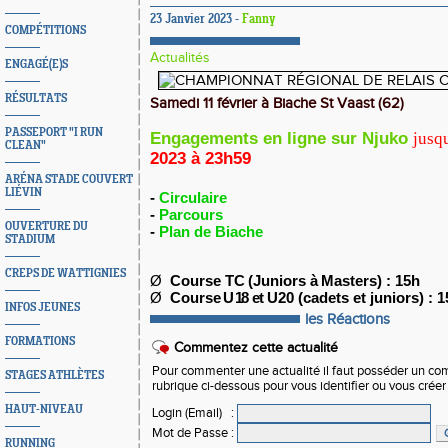
23 Janvier 2023 -
Fanny
COMPÉTITIONS
Actualités
ENGAGÉ(E)S
RÉSULTATS
Samedi 11 février à Biache St Vaast (62)
PASSEPORT "I RUN
Engagements en ligne sur Njuko
jusq
CLEAN"
2023 à 23h59
ARÉNA STADE COUVERT
LIÉVIN
-
Circulaire
-
Parcours
OUVERTURE DU
-
Plan de Biache
STADIUM
CREPS DE WATTIGNIES
Ø
Course TC
(Juniors
à
Masters) : 15h
Ø
Course
U 18 et U
20 (cadets et juniors) : 
INFOS JEUNES
les Réactions
FORMATIONS
Commentez cette actualité
Pour commenter une actualité il faut posséder un compt
STAGES ATHLÈTES
rubrique ci-dessous pour vous identifier ou vous crée
HAUT-NIVEAU
Login (Email)
:
Mot de Passe
:
RUNNING