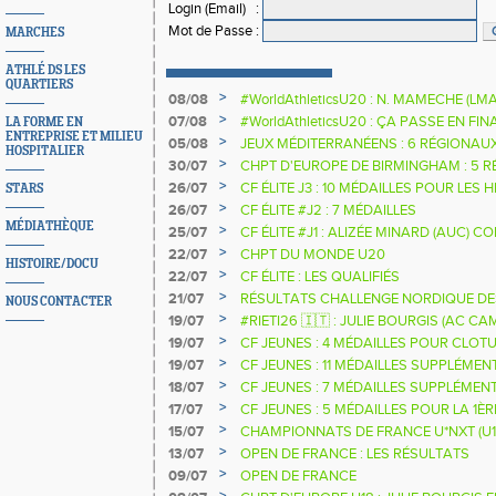
Login (Email)
:
Mot de Passe
:
MARCHES
ATHLÉ DS LES
QUARTIERS
>
08/08
#WorldAthleticsU20 : N. MAMECHE (LM
>
07/08
#WorldAthleticsU20 : ÇA PASSE EN FI
LA FORME EN
ENTREPRISE ET MILIEU
SAUTEURS
>
05/08
JEUX MÉDITERRANÉENS : 6 RÉGIONAU
HOSPITALIER
>
30/07
CHPT D'EUROPE DE BIRMINGHAM : 5 R
>
26/07
CF ÉLITE J3 : 10 MÉDAILLES POUR LES 
STARS
>
26/07
CF ÉLITE #J2 : 7 MÉDAILLES
MÉDIATHÈQUE
>
25/07
CF ÉLITE #J1 : ALIZÉE MINARD (AUC)
NATIONALE
>
22/07
CHPT DU MONDE U20
HISTOIRE/DOCU
>
22/07
CF ÉLITE : LES QUALIFIÉS
>
21/07
RÉSULTATS CHALLENGE NORDIQUE DE
NOUS CONTACTER
2025 2026
>
19/07
#RIETI26 🇮🇹 : JULIE BOURGIS (AC 
D'EUROPE U18 DE LA PERCHE
>
19/07
CF JEUNES : 4 MÉDAILLES POUR CLOTU
>
19/07
CF JEUNES : 11 MÉDAILLES SUPPLÉMEN
>
18/07
CF JEUNES : 7 MÉDAILLES SUPPLÉMEN
>
17/07
CF JEUNES : 5 MÉDAILLES POUR LA 1È
>
15/07
CHAMPIONNATS DE FRANCE U*NXT (U1
>
13/07
OPEN DE FRANCE : LES RÉSULTATS
>
09/07
OPEN DE FRANCE