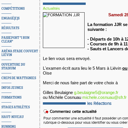
Actualités
COMPÉTITIONS
Samedi 28
ENGAGÉ(E)S
La formation JJR se
RÉSULTATS
suivante :
PASSEPORT "I RUN
- Départs de 10h à 1
CLEAN"
- Courses de 9h à 1
- Sauts et Lancers d
ARÉNA STADE COUVERT
LIÉVIN
Le lien vous sera envoyé.
OUVERTURE DU
L'examen écrit aura lieu le 5 Mars à Liévin
ou
STADIUM
Oise
CREPS DE WATTIGNIES
Merci de nous faire part de votre choix à
INFOS JEUNES
Gilles Beulaigne
g.beulaigne5@orange.fr
ou Michèle Cosnuau
michele.cosnuau@sfr.fr
FORMATIONS
les Réactions
STAGES ATHLÈTES
Commentez cette actualité
HAUT-NIVEAU
Pour commenter une actualité il faut posséder un compt
rubrique ci-dessous pour vous identifier ou vous crée
RUNNING