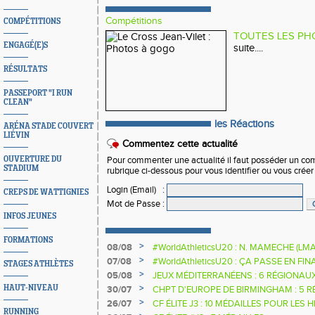
Compétitions
COMPÉTITIONS
TOUTES LES PH
ENGAGÉ(E)S
suite....
RÉSULTATS
PASSEPORT "I RUN
CLEAN"
les Réactions
ARÉNA STADE COUVERT
LIÉVIN
Commentez cette actualité
OUVERTURE DU
Pour commenter une actualité il faut posséder un compt
STADIUM
rubrique ci-dessous pour vous identifier ou vous crée
Login (Email)
:
CREPS DE WATTIGNIES
Mot de Passe
:
INFOS JEUNES
FORMATIONS
>
08/08
#WorldAthleticsU20 : N. MAMECHE (LM
>
07/08
#WorldAthleticsU20 : ÇA PASSE EN FI
STAGES ATHLÈTES
SAUTEURS
>
05/08
JEUX MÉDITERRANÉENS : 6 RÉGIONAU
>
HAUT-NIVEAU
30/07
CHPT D'EUROPE DE BIRMINGHAM : 5 R
>
26/07
CF ÉLITE J3 : 10 MÉDAILLES POUR LES 
RUNNING