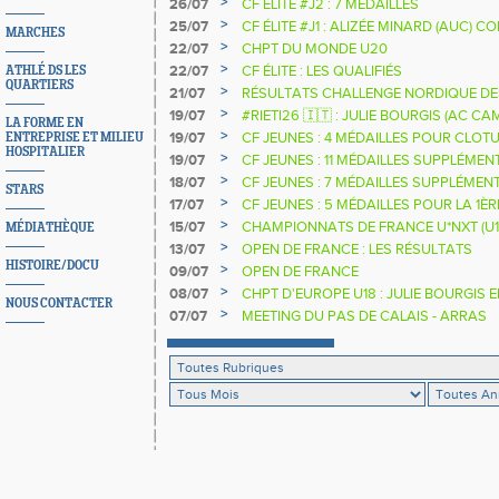
>
26/07
CF ÉLITE #J2 : 7 MÉDAILLES
>
25/07
CF ÉLITE #J1 : ALIZÉE MINARD (AUC)
MARCHES
NATIONALE
>
22/07
CHPT DU MONDE U20
>
22/07
CF ÉLITE : LES QUALIFIÉS
ATHLÉ DS LES
QUARTIERS
>
21/07
RÉSULTATS CHALLENGE NORDIQUE DE
2025 2026
>
19/07
#RIETI26 🇮🇹 : JULIE BOURGIS (AC 
LA FORME EN
D'EUROPE U18 DE LA PERCHE
>
19/07
CF JEUNES : 4 MÉDAILLES POUR CLOTU
ENTREPRISE ET MILIEU
HOSPITALIER
>
19/07
CF JEUNES : 11 MÉDAILLES SUPPLÉMEN
>
18/07
CF JEUNES : 7 MÉDAILLES SUPPLÉMEN
STARS
>
17/07
CF JEUNES : 5 MÉDAILLES POUR LA 1È
>
15/07
CHAMPIONNATS DE FRANCE U*NXT (U1
MÉDIATHÈQUE
>
13/07
OPEN DE FRANCE : LES RÉSULTATS
HISTOIRE/DOCU
>
09/07
OPEN DE FRANCE
>
08/07
CHPT D'EUROPE U18 : JULIE BOURGIS 
NOUS CONTACTER
>
07/07
MEETING DU PAS DE CALAIS - ARRAS