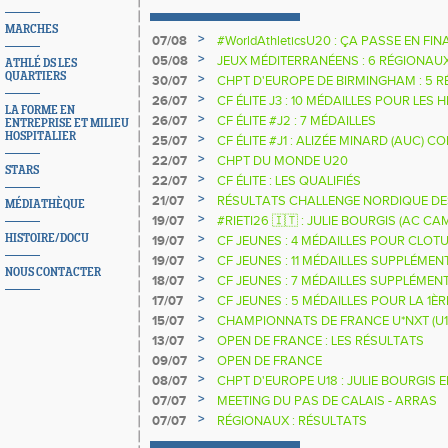
MARCHES
>
07/08
#WorldAthleticsU20 : ÇA PASSE EN FI
SAUTEURS
>
05/08
JEUX MÉDITERRANÉENS : 6 RÉGIONAU
ATHLÉ DS LES
QUARTIERS
>
30/07
CHPT D'EUROPE DE BIRMINGHAM : 5 R
>
26/07
CF ÉLITE J3 : 10 MÉDAILLES POUR LES 
LA FORME EN
>
26/07
CF ÉLITE #J2 : 7 MÉDAILLES
ENTREPRISE ET MILIEU
HOSPITALIER
>
25/07
CF ÉLITE #J1 : ALIZÉE MINARD (AUC)
NATIONALE
>
22/07
CHPT DU MONDE U20
STARS
>
22/07
CF ÉLITE : LES QUALIFIÉS
>
21/07
RÉSULTATS CHALLENGE NORDIQUE DE
MÉDIATHÈQUE
2025 2026
>
19/07
#RIETI26 🇮🇹 : JULIE BOURGIS (AC 
D'EUROPE U18 DE LA PERCHE
>
HISTOIRE/DOCU
19/07
CF JEUNES : 4 MÉDAILLES POUR CLOTU
>
19/07
CF JEUNES : 11 MÉDAILLES SUPPLÉMEN
NOUS CONTACTER
>
18/07
CF JEUNES : 7 MÉDAILLES SUPPLÉMEN
>
17/07
CF JEUNES : 5 MÉDAILLES POUR LA 1È
>
15/07
CHAMPIONNATS DE FRANCE U*NXT (U1
>
13/07
OPEN DE FRANCE : LES RÉSULTATS
>
09/07
OPEN DE FRANCE
>
08/07
CHPT D'EUROPE U18 : JULIE BOURGIS 
>
07/07
MEETING DU PAS DE CALAIS - ARRAS
>
07/07
RÉGIONAUX : RÉSULTATS