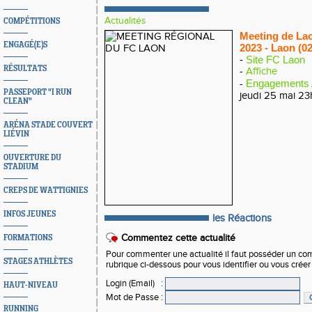
Actualités
COMPÉTITIONS
Meeting de Lao
ENGAGÉ(E)S
2023 - Laon (0
-
Site FC Laon
RÉSULTATS
-
Affiche
Engagements A
-
PASSEPORT "I RUN
jeudi 25 mai 2
CLEAN"
ARÉNA STADE COUVERT
LIÉVIN
OUVERTURE DU
STADIUM
CREPS DE WATTIGNIES
INFOS JEUNES
les Réactions
Commentez cette actualité
FORMATIONS
Pour commenter une actualité il faut posséder un compt
STAGES ATHLÈTES
rubrique ci-dessous pour vous identifier ou vous crée
Login (Email)
:
HAUT-NIVEAU
Mot de Passe
:
RUNNING