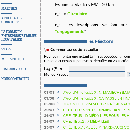
Espoirs à Masters F/M : 20 km
MARCHES
👉 La
Circulaire
ATHLÉ DS LES
QUARTIERS
👉 Les inscriptions se font sur
"engagements
"
LA FORME EN
ENTREPRISE ET MILIEU
HOSPITALIER
les Réactions
STARS
Commentez cette actualité
Pour commenter une actualité il faut posséder un compt
MÉDIATHÈQUE
rubrique ci-dessous pour vous identifier ou vous crée
Login (Email)
:
HISTOIRE/DOCU
Mot de Passe
:
NOUS CONTACTER
>
08/08
#WorldAthleticsU20 : N. MAMECHE (LM
>
07/08
#WorldAthleticsU20 : ÇA PASSE EN FI
SAUTEURS
>
05/08
JEUX MÉDITERRANÉENS : 6 RÉGIONAU
>
30/07
CHPT D'EUROPE DE BIRMINGHAM : 5 R
>
26/07
CF ÉLITE J3 : 10 MÉDAILLES POUR LES 
>
26/07
CF ÉLITE #J2 : 7 MÉDAILLES
>
25/07
CF ÉLITE #J1 : ALIZÉE MINARD (AUC)