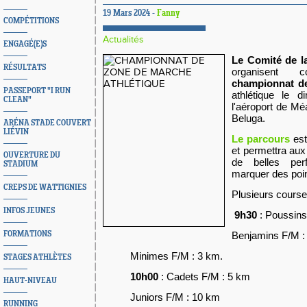
19 Mars 2024 -
Fanny
COMPÉTITIONS
Actualités
ENGAGÉ(E)S
Le Comité de 
RÉSULTATS
organisent c
championnat d
PASSEPORT "I RUN
athlétique le 
CLEAN"
l'aéroport de Méa
Beluga.
ARÉNA STADE COUVERT
LIÉVIN
Le parcours
est
et permettra aux 
OUVERTURE DU
de belles pe
STADIUM
marquer des poin
CREPS DE WATTIGNIES
Plusieurs cours
INFOS JEUNES
9h30
: Poussins
FORMATIONS
Benjamins F/M :
Minimes F/M : 3 km.
STAGES ATHLÈTES
10h00
: Cadets F/M : 5 km
HAUT-NIVEAU
Juniors F/M : 10 km
RUNNING