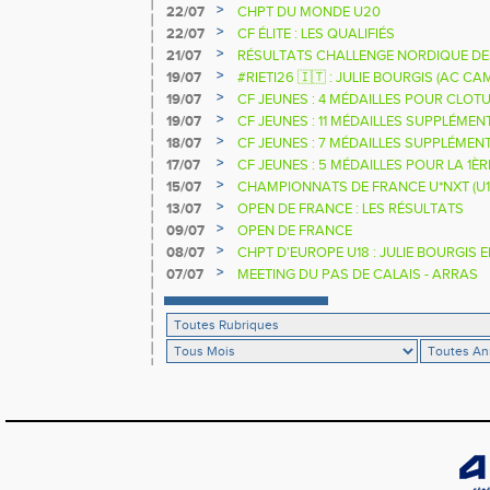
NATIONALE
>
22/07
CHPT DU MONDE U20
>
22/07
CF ÉLITE : LES QUALIFIÉS
>
21/07
RÉSULTATS CHALLENGE NORDIQUE DE
2025 2026
>
19/07
#RIETI26 🇮🇹 : JULIE BOURGIS (AC 
D'EUROPE U18 DE LA PERCHE
>
19/07
CF JEUNES : 4 MÉDAILLES POUR CLOTU
>
19/07
CF JEUNES : 11 MÉDAILLES SUPPLÉMEN
>
18/07
CF JEUNES : 7 MÉDAILLES SUPPLÉMEN
>
17/07
CF JEUNES : 5 MÉDAILLES POUR LA 1È
>
15/07
CHAMPIONNATS DE FRANCE U*NXT (U1
>
13/07
OPEN DE FRANCE : LES RÉSULTATS
>
09/07
OPEN DE FRANCE
>
08/07
CHPT D'EUROPE U18 : JULIE BOURGIS 
>
07/07
MEETING DU PAS DE CALAIS - ARRAS