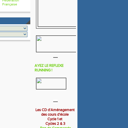
Fédération
Française
----
AYEZ LE REFLEXE
RUNNING !
----
Les CD d'Aménagement
des cours d'école
Cycle 1 et
Cycles 2 & 3