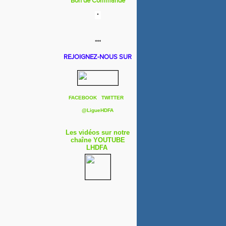
Bon de Commande
***
REJOIGNEZ-NOUS SUR
FACEBOOK
TWITTER
@
LigueHDFA
Les vidéos sur notre
chaîne YOUTUBE
LHDFA