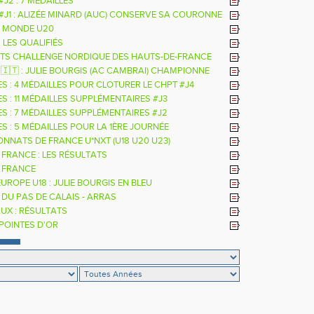
 #J2 : 7 MÉDAILLES
 #J1 : ALIZÉE MINARD (AUC) CONSERVE SA COURONNE
LE
 MONDE U20
: LES QUALIFIÉS
TS CHALLENGE NORDIQUE DES HAUTS-DE-FRANCE
26
 🇮🇹 : JULIE BOURGIS (AC CAMBRAI) CHAMPIONNE
E U18 DE LA PERCHE
ES : 4 MÉDAILLES POUR CLOTURER LE CHPT #J4
S : 11 MÉDAILLES SUPPLÉMENTAIRES #J3
ES : 7 MÉDAILLES SUPPLÉMENTAIRES #J2
S : 5 MÉDAILLES POUR LA 1ÈRE JOURNÉE
NNATS DE FRANCE U*NXT (U18 U20 U23)
 FRANCE : LES RÉSULTATS
 FRANCE
UROPE U18 : JULIE BOURGIS EN BLEU
 DU PAS DE CALAIS - ARRAS
UX : RÉSULTATS
 POINTES D'OR