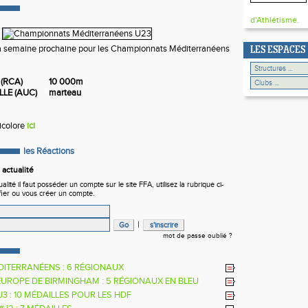
d'Athlétisme.
la semaine prochaine pour les Championnats Méditerranéens
LES ESPACES
(RCA)
10 000m
LLE (AUC)
marteau
ricolore
ici
les Réactions
actualité
ité il faut posséder un compte sur le site FFA, utilisez la rubrique ci-
fier ou vous créer un compte.
|
mot de passe oublié ?
DITERRANÉENS : 6 RÉGIONAUX
EUROPE DE BIRMINGHAM : 5 RÉGIONAUX EN BLEU
 J3 : 10 MÉDAILLES POUR LES HDF