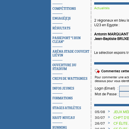
Actualités
COMPÉTITIONS
ENGAGÉ(E)S
2 régionaux en bleu 
U23 en Egypte :
RÉSULTATS
Antonin MARQUANT 
PASSEPORT "I RUN
Jean-Baptiste BRUXE
CLEAN"
ARÉNA STADE COUVERT
La sélection espoirs t
LIÉVIN
OUVERTURE DU
STADIUM
Commentez cette 
Pour commenter une actual
CREPS DE WATTIGNIES
dessous pour vous identi
Login (Email)
:
INFOS JEUNES
Mot de Passe
:
FORMATIONS
STAGES ATHLÈTES
>
05/08
JEUX MÉ
>
30/07
CHPT D'
HAUT-NIVEAU
>
26/07
CF ÉLITE
RUNNING
>