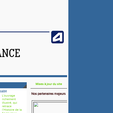
ANCE
Mises à jour du site
naire
Nos partenaires majeurs
L'ouvrage
richement
illustré, qui
retrace
l’Histoire de la