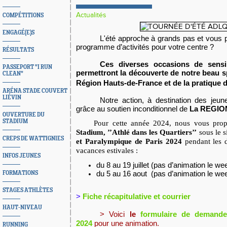
Actualités
COMPÉTITIONS
ENGAGÉ(E)S
L'été approche à grands pas et vous 
programme d’activités pour votre centre ?
RÉSULTATS
Ces diverses occasions de sensib
PASSEPORT "I RUN
permettront la découverte de notre beau sp
CLEAN"
Région Hauts-de-France et de la pratique 
ARÉNA STADE COUVERT
LIÉVIN
Notre action, à destination des jeun
grâce au soutien inconditionnel de
La REGIO
OUVERTURE DU
STADIUM
Pour cette année 2024, nous vous pro
Stadium
, ’’Athlé dans les
Q
uartiers’’
sous le 
CREPS DE WATTIGNIES
et Paralympique de Paris 2024
pendant les d
vacances estivales :
INFOS JEUNES
du 8 au 19 juillet (pas d’animation le wee
du 5 au 16 aout (pas d’animation le week
FORMATIONS
STAGES ATHLÈTES
>
Fiche récapitulative et courrier
HAUT-NIVEAU
> Voici
le
formulaire de demande 
2024
pour une animation
.
RUNNING