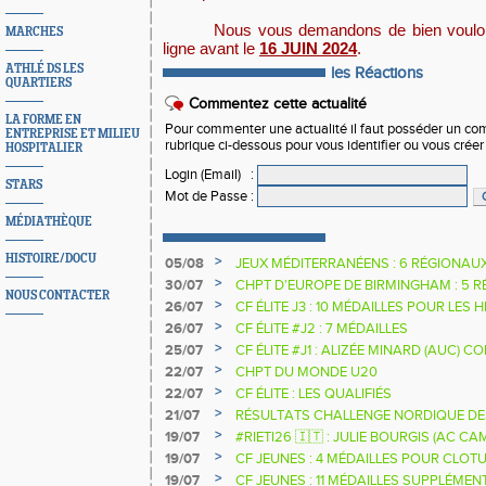
Nous vous demandons de bien vouloir 
MARCHES
ligne avant le
16 JUIN 2024
.
ATHLÉ DS LES
les Réactions
QUARTIERS
Commentez cette actualité
LA FORME EN
Pour commenter une actualité il faut posséder un compt
ENTREPRISE ET MILIEU
rubrique ci-dessous pour vous identifier ou vous crée
HOSPITALIER
Login (Email)
:
STARS
Mot de Passe
:
MÉDIATHÈQUE
HISTOIRE/DOCU
>
05/08
JEUX MÉDITERRANÉENS : 6 RÉGIONAU
>
30/07
CHPT D'EUROPE DE BIRMINGHAM : 5 R
NOUS CONTACTER
>
26/07
CF ÉLITE J3 : 10 MÉDAILLES POUR LES 
>
26/07
CF ÉLITE #J2 : 7 MÉDAILLES
>
25/07
CF ÉLITE #J1 : ALIZÉE MINARD (AUC)
NATIONALE
>
22/07
CHPT DU MONDE U20
>
22/07
CF ÉLITE : LES QUALIFIÉS
>
21/07
RÉSULTATS CHALLENGE NORDIQUE DE
2025 2026
>
19/07
#RIETI26 🇮🇹 : JULIE BOURGIS (AC 
D'EUROPE U18 DE LA PERCHE
>
19/07
CF JEUNES : 4 MÉDAILLES POUR CLOTU
>
19/07
CF JEUNES : 11 MÉDAILLES SUPPLÉMEN