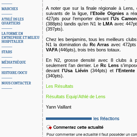
A noter que sur la finale régionale à Lens, 
MARCHES
suivants de la ligue,
l’Etoile Oignies
a réal
427pts pour l’emporter devant
l’Us Camon
ATHLÉ DS LES
(388pts) tandis qu’en N1 le
LMA
avec 447pt
QUARTIERS
(397pts).
LA FORME EN
ENTREPRISE ET MILIEU
Chez les benjamins, tous les meilleurs clubs
HOSPITALIER
N1 la domination du
Rc Arras
avec 472pts 
VAFA
(446pts), trois très bons totaux.
STARS
En N2, grosse densité avec 8 clubs à p
MÉDIATHÈQUE
seulement l’an dernier. Le
Rc Lens
s’impose
devant
l’Usa Liévin
(344pts) et
l’Entente
HISTOIRE/DOCU
(340pts).
NOUS CONTACTER
Les Résultats
Résultats Equip'Athlé de Lens
Yann Vaillant
les Réactions
Commentez cette actualité
Pour commenter une actualité il faut posséder un compt