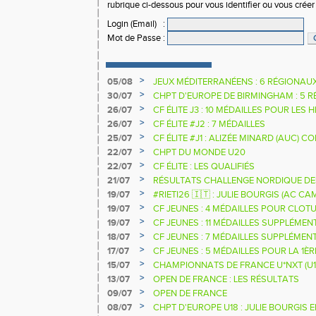
rubrique ci-dessous pour vous identifier ou vous crée
Login (Email)
:
Mot de Passe
:
>
05/08
JEUX MÉDITERRANÉENS : 6 RÉGIONAU
>
30/07
CHPT D'EUROPE DE BIRMINGHAM : 5 R
>
26/07
CF ÉLITE J3 : 10 MÉDAILLES POUR LES 
>
26/07
CF ÉLITE #J2 : 7 MÉDAILLES
>
25/07
CF ÉLITE #J1 : ALIZÉE MINARD (AUC)
NATIONALE
>
22/07
CHPT DU MONDE U20
>
22/07
CF ÉLITE : LES QUALIFIÉS
>
21/07
RÉSULTATS CHALLENGE NORDIQUE DE
2025 2026
>
19/07
#RIETI26 🇮🇹 : JULIE BOURGIS (AC 
D'EUROPE U18 DE LA PERCHE
>
19/07
CF JEUNES : 4 MÉDAILLES POUR CLOTU
>
19/07
CF JEUNES : 11 MÉDAILLES SUPPLÉMEN
>
18/07
CF JEUNES : 7 MÉDAILLES SUPPLÉMEN
>
17/07
CF JEUNES : 5 MÉDAILLES POUR LA 1È
>
15/07
CHAMPIONNATS DE FRANCE U*NXT (U1
>
13/07
OPEN DE FRANCE : LES RÉSULTATS
>
09/07
OPEN DE FRANCE
>
08/07
CHPT D'EUROPE U18 : JULIE BOURGIS 