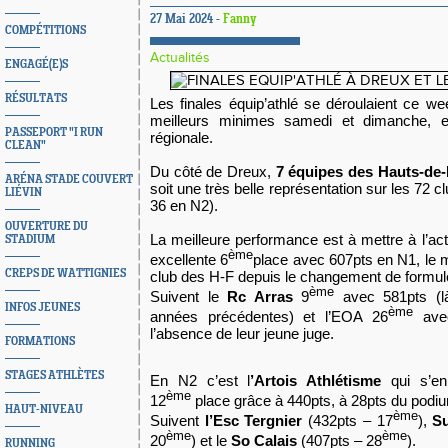
27 Mai 2024 -
Fanny
COMPÉTITIONS
Actualités
ENGAGÉ(E)S
RÉSULTATS
Les finales équip’athlé se déroulaient ce w
meilleurs minimes samedi et dimanche, e
PASSEPORT "I RUN
régionale.
CLEAN"
Du côté de Dreux,
7 équipes des Hauts-de
ARÉNA STADE COUVERT
soit une très belle représentation sur les 72 
LIÉVIN
36 en N2).
OUVERTURE DU
La meilleure performance est à mettre à l’act
STADIUM
ème
excellente 6
place avec 607pts en N1, le me
CREPS DE WATTIGNIES
club des H-F depuis le changement de formu
ème
Suivent le
Rc Arras
9
avec 581pts (là
INFOS JEUNES
ème
années précédentes) et l’EOA 26
avec
l’absence de leur jeune juge.
FORMATIONS
STAGES ATHLÈTES
En N2 c’est l
’Artois Athlétisme
qui s’en
ème
12
place grâce à 440pts, à 28pts du podi
HAUT-NIVEAU
ème
Suivent
l’Esc Tergnier
(432pts – 17
),
S
ème
ème
20
) et le
So Calais
(407pts – 28
).
RUNNING