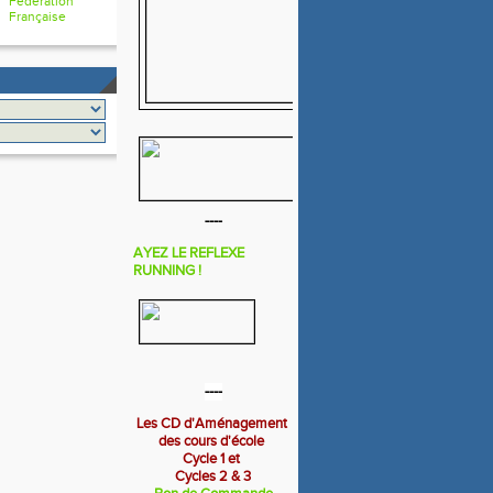
Fédération
Française
----
AYEZ LE REFLEXE
RUNNING !
----
Les CD d'Aménagement
des cours d'école
Cycle 1 et
Cycles 2 & 3