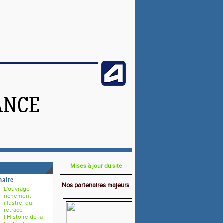
ANCE
Mises à jour du site
naire
Nos partenaires majeurs
L'ouvrage
richement
illustré, qui
retrace
l’Histoire de la