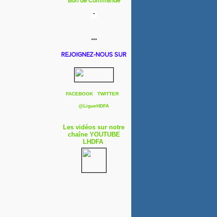
Bon de Commande
***
REJOIGNEZ-NOUS SUR
FACEBOOK
TWITTER
@
LigueHDFA
Les vidéos sur notre
chaîne YOUTUBE
LHDFA