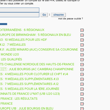
ité il faut posséder un compte sur le site FFA, utilisez la rubrique ci-
fier ou vous créer un compte.
|
mot de passe oublié ?
DITERRANÉENS : 6 RÉGIONAUX
EUROPE DE BIRMINGHAM : 5 RÉGIONAUX EN BLEU
 J3 : 10 MÉDAILLES POUR LES HDF
 #J2 : 7 MÉDAILLES
 #J1 : ALIZÉE MINARD (AUC) CONSERVE SA COURONNE
LE
 MONDE U20
: LES QUALIFIÉS
TS CHALLENGE NORDIQUE DES HAUTS-DE-FRANCE
26
 🇮🇹 : JULIE BOURGIS (AC CAMBRAI) CHAMPIONNE
E U18 DE LA PERCHE
ES : 4 MÉDAILLES POUR CLOTURER LE CHPT #J4
S : 11 MÉDAILLES SUPPLÉMENTAIRES #J3
ES : 7 MÉDAILLES SUPPLÉMENTAIRES #J2
S : 5 MÉDAILLES POUR LA 1ÈRE JOURNÉE
NNATS DE FRANCE U*NXT (U18 U20 U23)
 FRANCE : LES RÉSULTATS
 FRANCE
UROPE U18 : JULIE BOURGIS EN BLEU