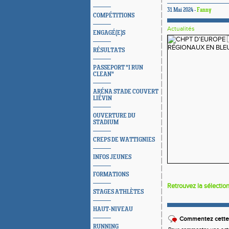
31 Mai 2024 -
Fanny
COMPÉTITIONS
Actualités
ENGAGÉ(E)S
RÉSULTATS
PASSEPORT "I RUN
CLEAN"
ARÉNA STADE COUVERT
LIÉVIN
OUVERTURE DU
STADIUM
CREPS DE WATTIGNIES
INFOS JEUNES
FORMATIONS
Retrouvez la sélection
STAGES ATHLÈTES
HAUT-NIVEAU
Commentez cette 
RUNNING