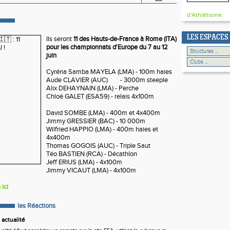
d'Athlétisme.
LES ESPACES
Ils seront
11 des Hauts-de-France à Rome (ITA)
pour les championnats d'Europe du 7 au 12
juin
Cyréna Samba MAYELA (LMA) - 100m haies
Aude CLAVIER (AUC)
- 3000m steeple
Alix DEHAYNAIN (LMA) - Perche
Chloé GALET (ESA59) - relais 4x100m
David SOMBE (LMA) - 400m et 4x400m
Jimmy GRESSIER (BAC) - 10 000m
Wilfried HAPPIO (LMA) - 400m haies et
4x400m
Thomas GOGOIS (AUC) - Triple Saut
Téo BASTIEN (RCA) - Décathlon
Jeff ERIUS (LMA) - 4x100m
Jimmy VICAUT (LMA) - 4x100m
 ici
les Réactions
actualité