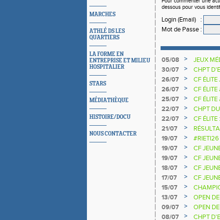
Pour commenter une actual
dessous pour vous identi
MARCHES
Login (Email)
:
Mot de Passe
:
ATHLÉ DS LES
QUARTIERS
LA FORME EN
>
05/08
JEUX MÉ
ENTREPRISE ET MILIEU
HOSPITALIER
>
30/07
CHPT D'
>
26/07
CF ÉLITE
STARS
>
26/07
CF ÉLITE
>
25/07
CF ÉLITE
MÉDIATHÈQUE
NATIONA
>
22/07
CHPT DU
HISTOIRE/DOCU
>
22/07
CF ÉLITE 
>
21/07
RÉSULTA
NOUS CONTACTER
2025 20
>
19/07
#RIETI26
D'EUROP
>
19/07
CF JEUN
>
19/07
CF JEUNE
>
18/07
CF JEUN
>
17/07
CF JEUNE
>
15/07
CHAMPIO
>
13/07
OPEN DE
>
09/07
OPEN DE
>
08/07
CHPT D'E