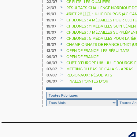
>
22/07
CF ÉLITE : LES QUALIFIÉS
>
21/07
RÉSULTATS CHALLENGE NORDIQUE DE
2025 2026
>
19/07
#RIETI26 🇮🇹 : JULIE BOURGIS (AC 
D'EUROPE U18 DE LA PERCHE
>
19/07
CF JEUNES : 4 MÉDAILLES POUR CLOTU
>
19/07
CF JEUNES : 11 MÉDAILLES SUPPLÉMEN
>
18/07
CF JEUNES : 7 MÉDAILLES SUPPLÉMEN
>
17/07
CF JEUNES : 5 MÉDAILLES POUR LA 1È
>
15/07
CHAMPIONNATS DE FRANCE U*NXT (U1
>
13/07
OPEN DE FRANCE : LES RÉSULTATS
>
09/07
OPEN DE FRANCE
>
08/07
CHPT D'EUROPE U18 : JULIE BOURGIS 
>
07/07
MEETING DU PAS DE CALAIS - ARRAS
>
07/07
RÉGIONAUX : RÉSULTATS
>
06/07
FINALES POINTES D'OR