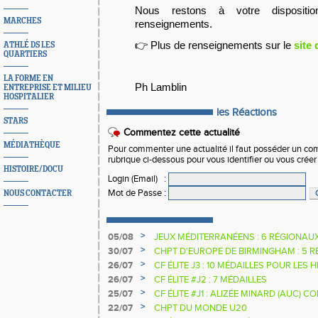
Nous restons à votre dispositi
MARCHES
renseignements.
👉 Plus de renseignements sur le
site
ATHLÉ DS LES
QUARTIERS
LA FORME EN
Ph Lamblin
ENTREPRISE ET MILIEU
HOSPITALIER
les Réactions
STARS
Commentez cette actualité
MÉDIATHÈQUE
Pour commenter une actualité il faut posséder un compt
rubrique ci-dessous pour vous identifier ou vous crée
HISTOIRE/DOCU
Login (Email)
:
Mot de Passe
:
NOUS CONTACTER
>
05/08
JEUX MÉDITERRANÉENS : 6 RÉGIONAU
>
30/07
CHPT D'EUROPE DE BIRMINGHAM : 5 R
>
26/07
CF ÉLITE J3 : 10 MÉDAILLES POUR LES 
>
26/07
CF ÉLITE #J2 : 7 MÉDAILLES
>
25/07
CF ÉLITE #J1 : ALIZÉE MINARD (AUC)
NATIONALE
>
22/07
CHPT DU MONDE U20