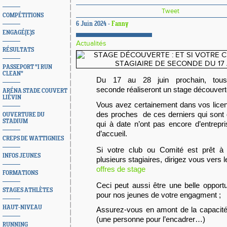
Tweet
COMPÉTITIONS
6 Juin 2024 -
Fanny
ENGAGÉ(E)S
Actualités
RÉSULTATS
PASSEPORT "I RUN
CLEAN"
Du 17 au
28 juin prochain, to
seconde
réaliseront
un stage
découvert
ARÉNA STADE COUVERT
LIÉVIN
Vous avez certainement dans vos lice
des proches de ces derniers qui sont d
OUVERTURE DU
STADIUM
qui à date n’ont pas encore d’entrepri
d’accueil.
CREPS DE WATTIGNIES
Si votre club ou Comité est
prêt
à a
INFOS JEUNES
plusieurs stagiaires, dirigez vous vers 
offres de stage
FORMATIONS
Ceci peut aussi être une belle opport
STAGES ATHLÈTES
pour nos jeunes de votre engagment ;
HAUT-NIVEAU
Assurez-vous en amont de la capacité
(une personne pour l’encadrer…)
RUNNING