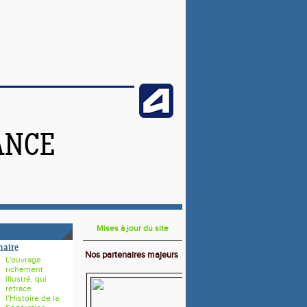
ANCE
Mises à jour du site
naire
Nos partenaires majeurs
L'ouvrage
richement
illustré, qui
retrace
l’Histoire de la