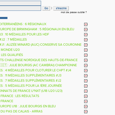
|
mot de passe oublié ?
DITERRANÉENS : 6 RÉGIONAUX
EUROPE DE BIRMINGHAM : 5 RÉGIONAUX EN BLEU
 J3 : 10 MÉDAILLES POUR LES HDF
 #J2 : 7 MÉDAILLES
 #J1 : ALIZÉE MINARD (AUC) CONSERVE SA COURONNE
LE
 MONDE U20
: LES QUALIFIÉS
TS CHALLENGE NORDIQUE DES HAUTS-DE-FRANCE
26
 🇮🇹 : JULIE BOURGIS (AC CAMBRAI) CHAMPIONNE
E U18 DE LA PERCHE
ES : 4 MÉDAILLES POUR CLOTURER LE CHPT #J4
S : 11 MÉDAILLES SUPPLÉMENTAIRES #J3
ES : 7 MÉDAILLES SUPPLÉMENTAIRES #J2
S : 5 MÉDAILLES POUR LA 1ÈRE JOURNÉE
NNATS DE FRANCE U*NXT (U18 U20 U23)
 FRANCE : LES RÉSULTATS
 FRANCE
UROPE U18 : JULIE BOURGIS EN BLEU
 DU PAS DE CALAIS - ARRAS