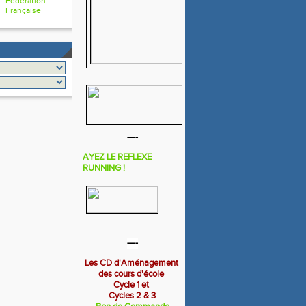
Fédération
Française
----
AYEZ LE REFLEXE
RUNNING !
----
Les CD d'Aménagement
des cours d'école
Cycle 1 et
Cycles 2 & 3