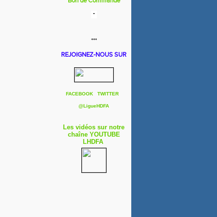
Bon de Commande
***
REJOIGNEZ-NOUS SUR
FACEBOOK
TWITTER
@
LigueHDFA
Les vidéos sur notre
chaîne YOUTUBE
LHDFA