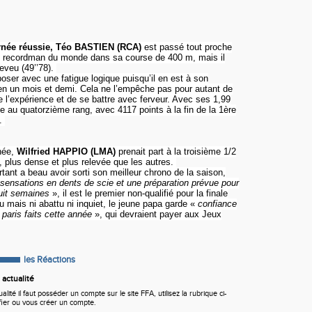
rnée réussie, Téo BASTIEN (RCA)
est passé tout proche
 du recordman du monde dans sa course de 400 m, mais il
heveu (49’’78).
oser avec une fatigue logique puisqu’il en est à son
en un mois et demi. Cela ne l’empêche pas pour autant de
e l’expérience et de se battre avec ferveur. Avec ses 1,99
te au quatorzième rang, avec 4117 points à la fin de la 1ère
n.
rnée,
Wilfried HAPPIO (LMA)
prenait part à la troisième 1/2
, plus dense et plus relevée que les autres.
tant a beau avoir sorti son meilleur chrono de la saison,
sensations en dents de scie et une préparation prévue pour
uit semaines
», il est le premier non-qualifié pour la finale
 mais ni abattu ni inquiet, le jeune papa garde «
confiance
 paris faits cette année
», qui devraient payer aux Jeux
les Réactions
actualité
ité il faut posséder un compte sur le site FFA, utilisez la rubrique ci-
fier ou vous créer un compte.