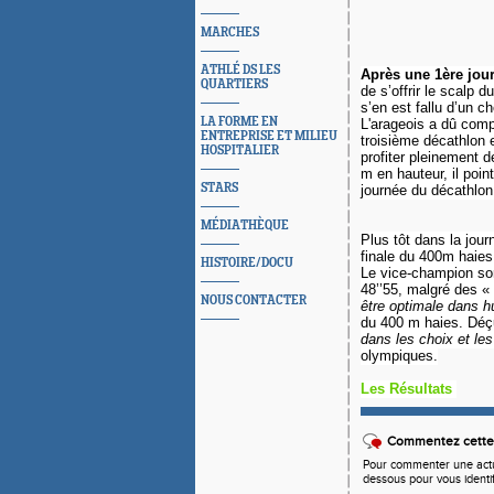
MARCHES
ATHLÉ DS LES
Après une 1ère jou
QUARTIERS
de s’offrir le scalp
s’en est fallu d’un c
LA FORME EN
L'arageois a dû comp
ENTREPRISE ET MILIEU
troisième décathlon 
HOSPITALIER
profiter pleinement d
m en hauteur, il poin
STARS
journée du décathlo
MÉDIATHÈQUE
Plus tôt dans la jou
finale du 400m haies
HISTOIRE/DOCU
Le vice-champion sor
48’’55, malgré des «
NOUS CONTACTER
être optimale dans h
du 400 m haies. Déçu
dans les choix et les
olympiques.
Les Résultats
Commentez cette 
Pour commenter une actual
dessous pour vous identi