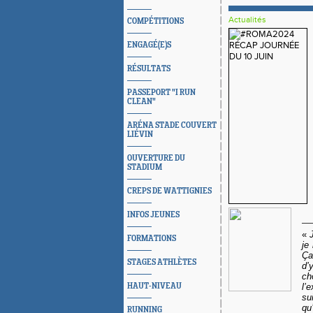
Actualités
COMPÉTITIONS
ENGAGÉ(E)S
RÉSULTATS
PASSEPORT "I RUN
CLEAN"
ARÉNA STADE COUVERT
LIÉVIN
OUVERTURE DU
STADIUM
CREPS DE WATTIGNIES
INFOS JEUNES
«
FORMATIONS
je
Ça
STAGES ATHLÈTES
d’
ch
HAUT-NIVEAU
l’
su
qu
RUNNING