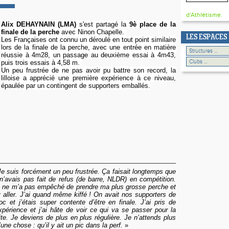
d'Athlétisme.
Alix DEHAYNAIN (LMA)
s'est partagé la
9è place de la
finale de la perche
avec Ninon Chapelle.
LES ESPACES
Les Françaises
ont connu un déroulé en tout point similaire
lors de la finale de la perche, avec une entrée en matière
réussie à 4m28, un passage au deuxième essai à 4m43,
puis trois essais à 4,58 m.
Un peu frustrée de ne pas avoir pu battre son record, la
lilloise
a apprécié une première expérience à ce niveau,
épaulée par un contingent de supporters emballés.
Je suis forcément un peu frustrée. Ça faisait longtemps que
 n’avais pas fait de refus (de barre, NLDR) en compétition.
 ne m’a pas empêché de prendre ma plus grosse perche et
y aller. J’ai quand même kiffé ! On avait nos supporters de
oc et j’étais super contente d’être en finale. J’ai pris de
expérience et j’ai hâte de voir ce qui va se passer pour la
ite. Je deviens de plus en plus régulière. Je n’attends plus
’une chose : qu’il y ait un pic dans la perf.
»