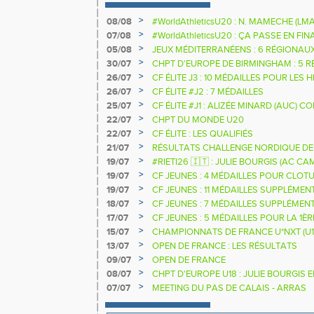
>
08/08
#WorldAthleticsU20 : N. MAMECHE (LM
>
07/08
#WorldAthleticsU20 : ÇA PASSE EN FI
SAUTEURS
>
05/08
JEUX MÉDITERRANÉENS : 6 RÉGIONAU
>
30/07
CHPT D'EUROPE DE BIRMINGHAM : 5 R
>
26/07
CF ÉLITE J3 : 10 MÉDAILLES POUR LES 
>
26/07
CF ÉLITE #J2 : 7 MÉDAILLES
>
25/07
CF ÉLITE #J1 : ALIZÉE MINARD (AUC)
NATIONALE
>
22/07
CHPT DU MONDE U20
>
22/07
CF ÉLITE : LES QUALIFIÉS
>
21/07
RÉSULTATS CHALLENGE NORDIQUE DE
2025 2026
>
19/07
#RIETI26 🇮🇹 : JULIE BOURGIS (AC 
D'EUROPE U18 DE LA PERCHE
>
19/07
CF JEUNES : 4 MÉDAILLES POUR CLOTU
>
19/07
CF JEUNES : 11 MÉDAILLES SUPPLÉMEN
>
18/07
CF JEUNES : 7 MÉDAILLES SUPPLÉMEN
>
17/07
CF JEUNES : 5 MÉDAILLES POUR LA 1È
>
15/07
CHAMPIONNATS DE FRANCE U*NXT (U1
>
13/07
OPEN DE FRANCE : LES RÉSULTATS
>
09/07
OPEN DE FRANCE
>
08/07
CHPT D'EUROPE U18 : JULIE BOURGIS 
>
07/07
MEETING DU PAS DE CALAIS - ARRAS