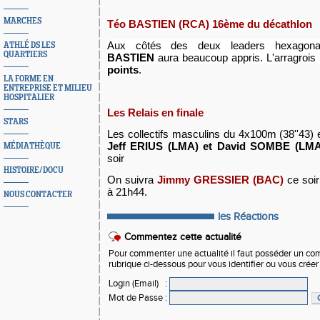
MARCHES
Téo BASTIEN (RCA) 16ème du décathlon
Aux côtés des deux leaders hexagon
ATHLÉ DS LES
QUARTIERS
BASTIEN
aura beaucoup appris. L'arragrois
points
.
LA FORME EN
ENTREPRISE ET MILIEU
HOSPITALIER
Les Relais en finale
STARS
Les collectifs masculins du 4x100m (38''43)
J
eff ERIUS (LMA) et David SOMBE (LM
MÉDIATHÈQUE
soir
HISTOIRE/DOCU
On suivra
Jimmy GRESSIER (BAC)
ce soir
à 21h44.
NOUS CONTACTER
les Réactions
Commentez cette actualité
Pour commenter une actualité il faut posséder un compt
rubrique ci-dessous pour vous identifier ou vous crée
Login (Email)
:
Mot de Passe
: