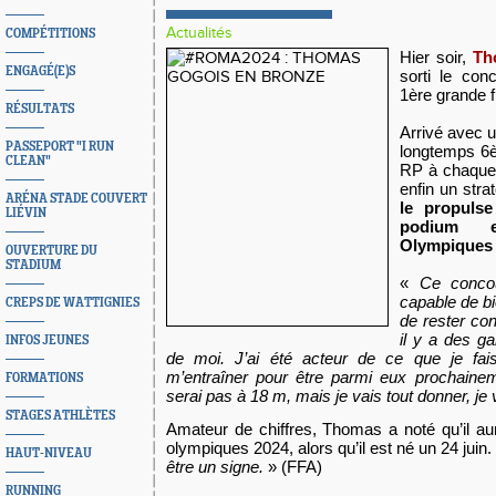
Actualités
COMPÉTITIONS
Hier soir,
Th
ENGAGÉ(E)S
sorti le co
1ère grande f
RÉSULTATS
Arrivé avec 
PASSEPORT "I RUN
longtemps 6è 
CLEAN"
RP à chaque
enfin un str
ARÉNA STADE COUVERT
le propuls
LIÉVIN
podium e
Olympiques
OUVERTURE DU
STADIUM
«
Ce conco
capable de bi
CREPS DE WATTIGNIES
de rester con
il y a des ga
INFOS JEUNES
de moi. J’ai été acteur de ce que je fais
m’entraîner pour être parmi eux prochainem
FORMATIONS
serai pas à 18 m, mais je vais tout donner, je
STAGES ATHLÈTES
Amateur de chiffres, Thomas a noté qu’il au
olympiques 2024, alors qu’il est né un 24 juin.
HAUT-NIVEAU
être un signe.
» (FFA)
RUNNING