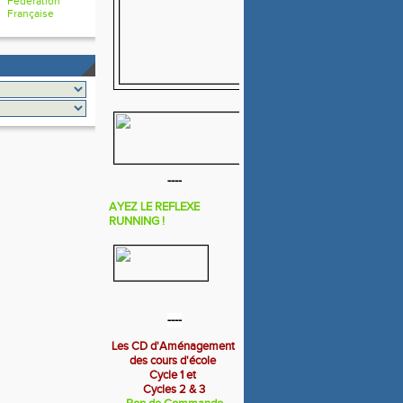
Fédération
Française
----
AYEZ LE REFLEXE
RUNNING !
----
Les CD d'Aménagement
des cours d'école
Cycle 1 et
Cycles 2 & 3