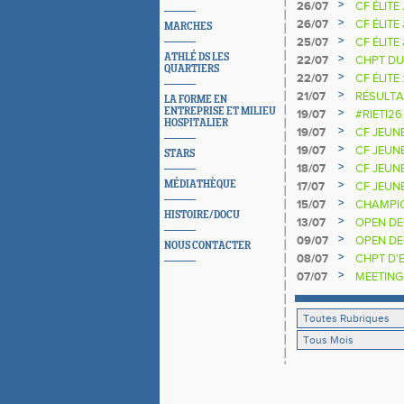
>
26/07
CF ÉLITE
>
26/07
CF ÉLITE
MARCHES
>
25/07
CF ÉLITE
NATIONA
ATHLÉ DS LES
>
22/07
CHPT DU
QUARTIERS
>
22/07
CF ÉLITE 
>
21/07
RÉSULTA
LA FORME EN
2025 20
ENTREPRISE ET MILIEU
>
19/07
#RIETI26
HOSPITALIER
D'EUROP
>
19/07
CF JEUN
>
19/07
CF JEUNE
STARS
>
18/07
CF JEUN
>
MÉDIATHÈQUE
17/07
CF JEUNE
>
15/07
CHAMPIO
HISTOIRE/DOCU
>
13/07
OPEN DE
>
09/07
OPEN DE
NOUS CONTACTER
>
08/07
CHPT D'E
>
07/07
MEETING