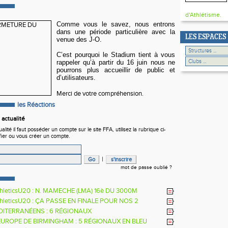
d'Athlétisme.
Comme vous le savez, nous entrons
dans une période particulière avec la
LES ESPACES
venue des J-O.
C’est pourquoi le Stadium tient à vous
rappeler qu’à partir du 16 juin nous ne
pourrons plus accueillir de public et
d’utilisateurs.
Merci de votre compréhension.
les Réactions
actualité
ité il faut posséder un compte sur le site FFA, utilisez la rubrique ci-
fier ou vous créer un compte.
|
mot de passe oublié ?
hleticsU20 : N. MAMECHE (LMA) 16è DU 3000M
hleticsU20 : ÇA PASSE EN FINALE POUR NOS 2
RS
DITERRANÉENS : 6 RÉGIONAUX
EUROPE DE BIRMINGHAM : 5 RÉGIONAUX EN BLEU