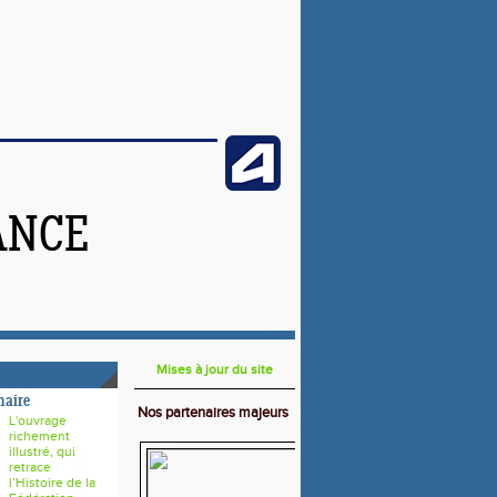
ANCE
Mises à jour du site
naire
Nos partenaires majeurs
L'ouvrage
richement
illustré, qui
retrace
l’Histoire de la