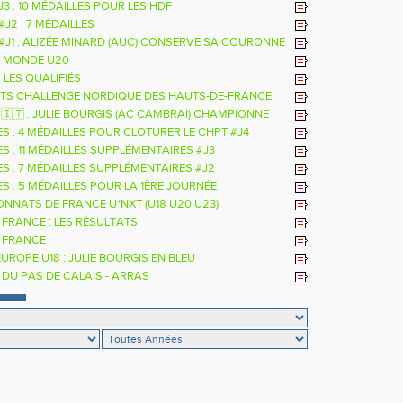
 J3 : 10 MÉDAILLES POUR LES HDF
 #J2 : 7 MÉDAILLES
 #J1 : ALIZÉE MINARD (AUC) CONSERVE SA COURONNE
LE
 MONDE U20
: LES QUALIFIÉS
TS CHALLENGE NORDIQUE DES HAUTS-DE-FRANCE
26
 🇮🇹 : JULIE BOURGIS (AC CAMBRAI) CHAMPIONNE
E U18 DE LA PERCHE
ES : 4 MÉDAILLES POUR CLOTURER LE CHPT #J4
S : 11 MÉDAILLES SUPPLÉMENTAIRES #J3
ES : 7 MÉDAILLES SUPPLÉMENTAIRES #J2
S : 5 MÉDAILLES POUR LA 1ÈRE JOURNÉE
NNATS DE FRANCE U*NXT (U18 U20 U23)
 FRANCE : LES RÉSULTATS
 FRANCE
UROPE U18 : JULIE BOURGIS EN BLEU
 DU PAS DE CALAIS - ARRAS