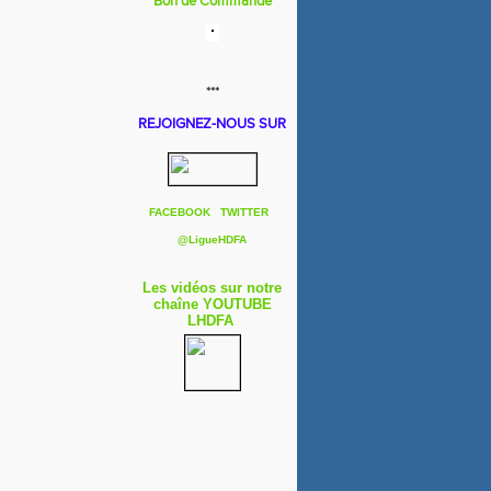
Bon de Commande
***
REJOIGNEZ-NOUS SUR
FACEBOOK
TWITTER
@
LigueHDFA
Les vidéos sur notre
chaîne YOUTUBE
LHDFA