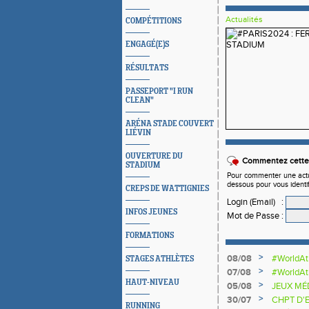
Actualités
COMPÉTITIONS
ENGAGÉ(E)S
RÉSULTATS
PASSEPORT "I RUN
CLEAN"
ARÉNA STADE COUVERT
LIÉVIN
OUVERTURE DU
Commentez cette 
STADIUM
Pour commenter une actual
dessous pour vous identi
CREPS DE WATTIGNIES
Login (Email)
:
INFOS JEUNES
Mot de Passe
:
FORMATIONS
>
08/08
#WorldAt
STAGES ATHLÈTES
>
07/08
#WorldAt
HAUT-NIVEAU
SAUTEU
>
05/08
JEUX MÉ
>
30/07
CHPT D'
RUNNING